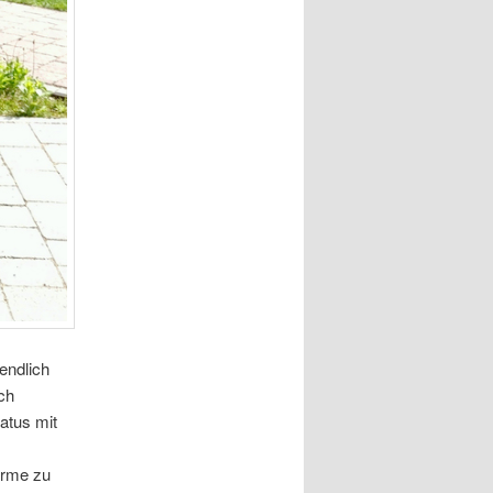
endlich
ch
atus mit
irme zu