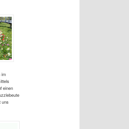
h im
ttels
f einen
uzzlebeute
t uns