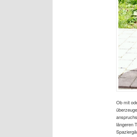
Ob mit ode
überzeugen
anspruchs
längeren T
Spaziergän