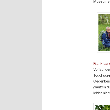
Museumse
Frank Lan
Vorlauf de
Touchscree
Gegenbesu
glänzen dü
leider nic