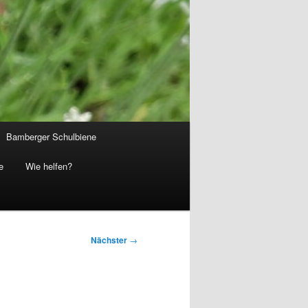
Bamberger Schulbiene
e
Wie helfen?
Nächster
→