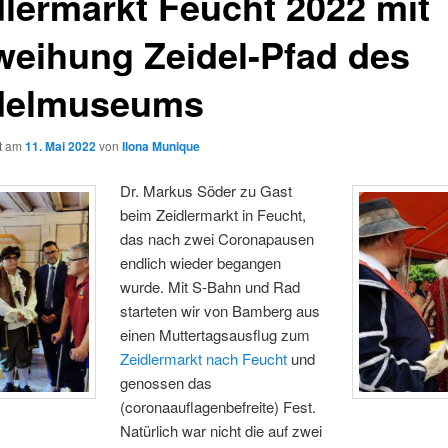
dlermarkt Feucht 2022 mit
weihung Zeidel-Pfad des
delmuseums
ht am
11. Mai 2022
von
Ilona Munique
Dr. Markus Söder zu Gast
beim Zeidlermarkt in Feucht,
das nach zwei Coronapausen
endlich wieder begangen
wurde. Mit S-Bahn und Rad
starteten wir von Bamberg aus
einen Muttertagsausflug zum
Zeidlermarkt nach Feucht
und
genossen das
(coronaauflagenbefreite) Fest.
Natürlich war nicht die auf zwei