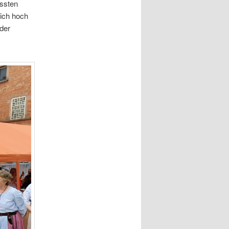
ussten
lich hoch
der