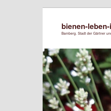
Zum
primären
Inhalt
bienen-leben-
springen
Bamberg. Stadt der Gärtner und