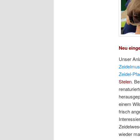
Neu einge
Unser Anla
Zeidelmu
Zeidel-Pf
Stelen.
Bei
renaturie
herausgep
einem Wild
frisch ang
Interessi
Zeidelwes
wieder mal