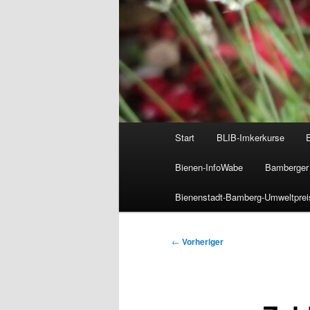
Hauptmenü
Start
BLIB-Imkerkurse
Bienen-InfoWabe
Bamberger 
Bienenstadt-Bamberg-Umweltprei
Beitragsnavigation
←
Vorheriger