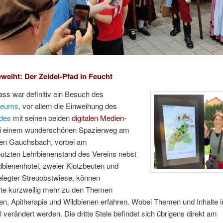
weiht: Der Zeidel-Pfad in Feucht
ss war definitiv ein Besuch des
seums,
vor allem die Einweihung des
ades
mit seinen beiden
digitalen Medien-
 einem wunderschönen Spazierweg am
rten Gauchsbach, vorbei am
utzten Lehrbienenstand des Vereins nebst
bienenhotel, zweier Klotzbeuten und
elegter Streuobstwiese, können
erte kurzweilig mehr zu den Themen
en, Apitherapie und Wildbienen erfahren. Wobei Themen und Inhalte
 verändert werden. Die dritte Stele befindet sich übrigens direkt am