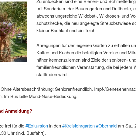
Zu entdecken sind eine Bienen- und Schmetterlin
mit Sandarium, der Bauerngarten und Duftbeete, e
abwechslungsreiche Wildobst-, Wildrosen- und Vo
schutzhecke, die neu angelegte Streuobstwiese s
kleiner Bachlauf und ein Teich.
Anregungen für den eigenen Garten zu erhalten un
Kaffee und Kuchen die beteiligten Vereine und Mit
näher kennenzulernen sind Ziele der senioren- un
familienfreundlichen Veranstaltung, die bei jedem 
stattfinden wird.
Ohne Altersbeschränkung; Seniorenfreundlich. Impf-/Genesenenna
ich. Im Bus bitte Mund-Nase-Bedeckung.
nd Anmeldung?
e frei für die
#Exkursion
in den
#Kreislehrgarten
#Oberhaid
am Sa., 2
.30 Uhr (inkl. Busfahrt).