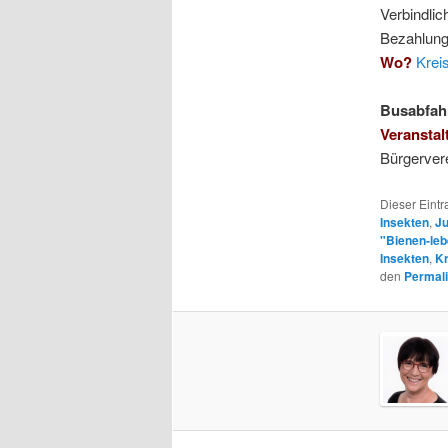
Verbindlic
Bezahlung 
Wo?
Krei
Busabfahr
Veranstal
Bürgerver
Dieser Eint
Insekten
,
Ju
"Bienen-le
Insekten
,
Kr
den
Permal