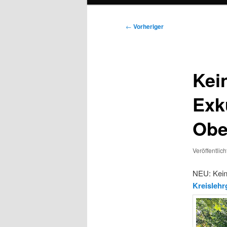
Beitragsnavigation
←
Vorheriger
Kei
Exk
Obe
Veröffentlic
NEU: Kein
Kreislehr