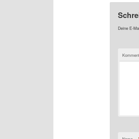
Schre
Deine E-Mai
Komment
Name