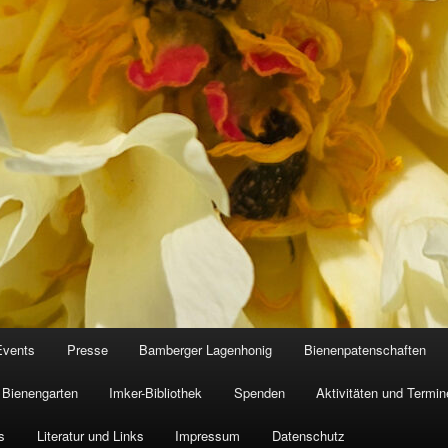
Events
Presse
Bamberger Lagenhonig
Bienenpatenschaften
Bienengarten
Imker-Bibliothek
Spenden
Aktivitäten und Termin
s
Literatur und Links
Impressum
Datenschutz