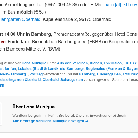
he Anmeldung per Tel. (0951-309 45 39) oder E-Mail
hallo [at] fkbb-ev
im Bus möglich (€ 5,-)
slehrgarten Oberhaid,
Kapellenstraße 2, 96173 Oberhaid
t 14.30 Uhr in Bamberg,
Promenadestraße, gegenüber Hotel Centr
ter:
Förderkreis Bienenleben Bamberg e. V. (FKBB) in Kooperation m
ein Bamberg-Mitte e. V. (BVM)
rag wurde von
Ilona Munique
unter
Aus den Vereinen
,
Bienen
,
Exkursion
,
FKBB e.
st for fun
,
Lokales (Stadt & Landkreis Bamberg)
,
Regionales (Franken & Bayer
ben-in-Bamberg"
,
Vortrag
veröffentlicht und mit
Bamberg
,
Bienengarten
,
Exkursi
eislehrgarten Oberhaid
,
Oberhaid
,
Schaugarten
verschlagwortet. Setze ein Lese
ink
.
Über Ilona Munique
Wahlbambergerin, Imkerin, Brotberuf: Diplom. Erwachsenenbildnerin
Alle Beiträge von Ilona Munique anzeigen
→