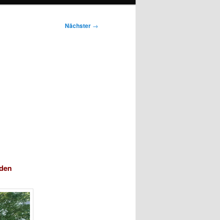
Nächster
→
 den