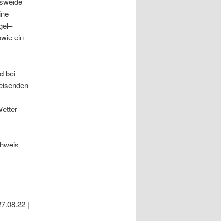
gsweide
ine
gel–
owie ein
d bei
reisenden
d
Wetter
chweis
7.08.22 |