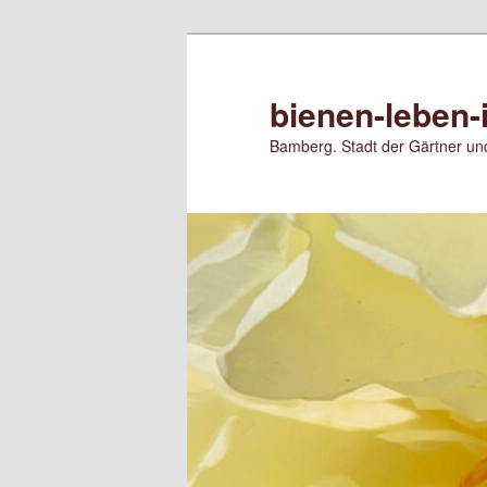
Zum
primären
Inhalt
bienen-leben-
springen
Bamberg. Stadt der Gärtner und