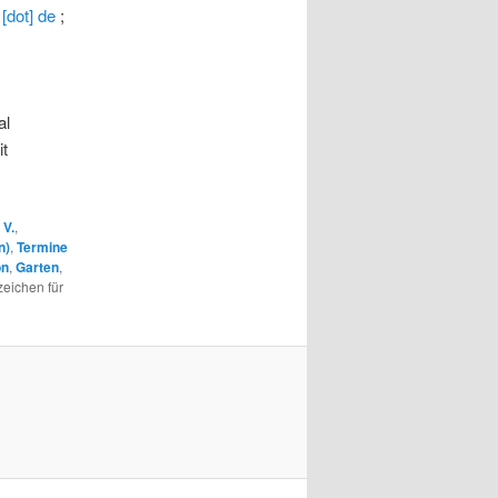
 [dot] de
;
al
it
 V.
,
n)
,
Termine
on
,
Garten
,
zeichen für