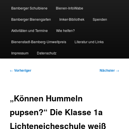
Bamberger Schulbiene
Bienen-InfoWabe
Bamberger Bienengarten
Imker-Bibliothek
Spenden
Aktivitäten und Termine
Wie helfen?
Bienenstadt-Bamberg-Umweltpreis
Literatur und Links
Impressum
Datenschutz
Beitragsnavigation
←
Vorheriger
Nächster
→
„Können Hummeln
pupsen?“ Die Klasse 1a
Lichteneicheschule weiß