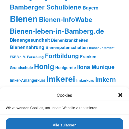
Bamberger Schulbiene
Bayern
Bienen
Bienen-InfoWabe
Bienen-leben-in-Bamberg.de
Bienengesundheit
Bienenkrankheiten
Bienennahrung
Bienenpatenschaften
Bienenunterricht
Fortbildung
Franken
FKBB e. V.
Forschung
Honig
Ilona Munique
Grundschule
Honigernte
Imkerei
Imkern
Imker-Anfängerkurs
Imkerkurs
Insekten
Literatur
Lehrbienenstand
Jungimkerkurs
Cookies
Natur
Oberfranken
Monatsbetrachtungen
Pflanzen
Reinhold Burger
Rezension
Schulbienen-Unterricht
Wir verwenden Cookies, um unsere Website zu optimieren.
Unterricht
Schulunterricht
Trachtpflanzen
Vortrag
Wachs
Wildbienen
Varroabehandlung
Alle zulassen