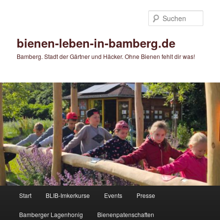
Zum
primären
Such
Inhalt
springen
bienen-leben-in-bamberg.de
Bamberg. Stadt der Gärtner und Häcker. Ohne Bienen fehlt dir was!
Hauptmenü
Start
BLIB-Imkerkurse
Events
Presse
Bamberger Lagenhonig
Bienenpatenschaften