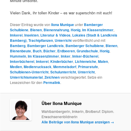
Minute umsonst.
Vielen Dank, ihr tollen Kinder – es war superschön mit euch!
Dieser Eintrag wurde von
Ilona Munique
unter
Bamberger
Schulbiene
,
Bienen
,
Bienennahrung
,
Honig
,
Im Klassenzimmer
,
Imkerei
,
Insekten
,
Literatur & Videos
,
Lokales (Stadt & Landkreis
Bamberg)
,
Trachtpflanzen
,
Unterricht
veröffentlicht und mit
Bamberg
,
Bamberger Landkreis
,
Bamberger Schulbiene
,
Bienen
,
Bienenbeute
,
Buch
,
Bücher
,
Erdbeeren
,
Grundschule
,
Honig
,
Hummeln
,
Im Klassenzimmer
,
Imker
,
Imker-Bücherei
,
Imkerbücherei
,
Imkerei
,
Kinderbücher
,
Lichteneiche
,
Malen
,
Medien
,
Medienrucksack
,
Memmelsdorf
,
Primarstufe
,
Schulbienen-Unterricht
,
Schulunterricht
,
Unterricht
,
Unterrichtsmaterial
,
Zeichnen
verschlagwortet. Setze ein
Lesezeichen für den
Permalink
.
Über Ilona Munique
Wahlbambergerin, Imkerin, Brotberuf: Diplom.
Erwachsenenbildnerin
Alle Beiträge von Ilona Munique anzeigen
→