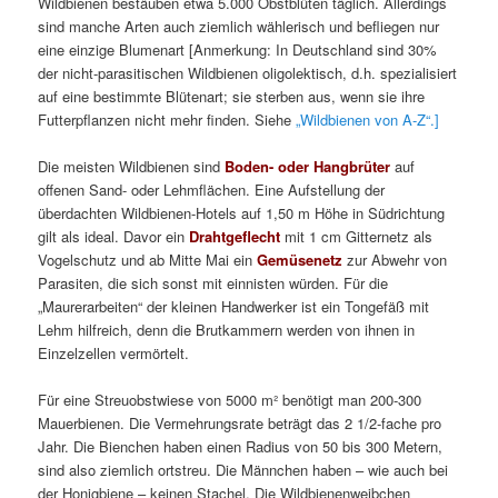
Wildbienen bestäuben etwa 5.000 Obstblüten täglich. Allerdings
sind manche Arten auch ziemlich wählerisch und befliegen nur
eine einzige Blumenart [Anmerkung: In Deutschland sind 30%
der nicht-parasitischen Wildbienen oligolektisch, d.h. spezialisiert
auf eine bestimmte Blütenart; sie sterben aus, wenn sie ihre
Futterpflanzen nicht mehr finden. Siehe
„Wildbienen von A-Z“.]
Die meisten Wildbienen sind
Boden- oder Hangbrüter
auf
offenen Sand- oder Lehmflächen. Eine Aufstellung der
überdachten Wildbienen-Hotels auf 1,50 m Höhe in Südrichtung
gilt als ideal. Davor ein
Drahtgeflecht
mit 1 cm Gitternetz als
Vogelschutz und ab Mitte Mai ein
Gemüsenetz
zur Abwehr von
Parasiten, die sich sonst mit einnisten würden. Für die
„Maurerarbeiten“ der kleinen Handwerker ist ein Tongefäß mit
Lehm hilfreich, denn die Brutkammern werden von ihnen in
Einzelzellen vermörtelt.
Für eine Streuobstwiese von 5000 m² benötigt man 200-300
Mauerbienen. Die Vermehrungsrate beträgt das 2 1/2-fache pro
Jahr. Die Bienchen haben einen Radius von 50 bis 300 Metern,
sind also ziemlich ortstreu. Die Männchen haben – wie auch bei
der Honigbiene – keinen Stachel. Die Wildbienenweibchen