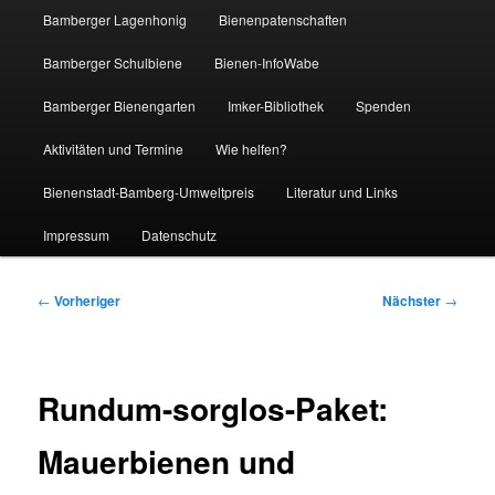
Bamberger Lagenhonig
Bienenpatenschaften
Bamberger Schulbiene
Bienen-InfoWabe
Bamberger Bienengarten
Imker-Bibliothek
Spenden
Aktivitäten und Termine
Wie helfen?
Bienenstadt-Bamberg-Umweltpreis
Literatur und Links
Impressum
Datenschutz
Beitragsnavigation
←
Vorheriger
Nächster
→
Rundum-sorglos-Paket:
Mauerbienen und