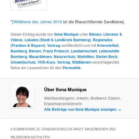
*
[Wildbiene des Jahres 2019
ist die Blauschillernde Sandbiene].
Dieser Eintrag wurde von
Ilona Munique
unter
Bienen
,
Literatur &
Videos
,
Lokales (Stadt & Landkreis Bamberg)
,
Regionales
(Franken & Bayern)
,
Vortrag
veröffentlicht und mit
Artenvielfalt
,
Bamberg
,
Bienen
,
Franz Proksch
,
Landwirtschaft
,
Lebenshilfe
Bamberg
,
Mauerbienen
,
Naturschutz
,
Nisthilfen
,
Stefan Beck
,
Umweltschutz
,
VHS-Kurs
,
Vortrag
,
Wildbienen
verschlagwortet.
Setze ein Lesezeichen für den
Permalink
.
Über Ilona Munique
Wahlbambergerin, Imkerin, Brotberuf: Diplom.
Erwachsenenbildnerin
Alle Beiträge von Ilona Munique anzeigen
→
3 KOMMENTARE ZU „
RUNDUM-SORGLOS-PAKET: MAUERBIENEN UND
WILDBIENEN-NISTHILFEN
“