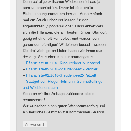
Denn bei oligolektischen Wildbienen ist das ja
sehr unterschiedlich. Daher ist eine breite
Blühmischung immer am besten. Auch einfach
mal ein Stück unberührt lassen für den
sogenannten „Spontanwuchs“. Dann entwickeln
sich die Pflanzen, die am besten für den Standort
geeignet sind, oft von selbst und werden von
genau den „richtigen“ Wildbienen besucht werden.
Die drei wichtigsten Listen haben wir Ihnen aus
der o. g. Seite eben mal zusammengestellt:
–
Pflanzliste-02.2018-Kraeuterbeet-Mussaerol
–
Pflanzliste-02.2018-Staudenbeet1-Strobler
–
Pflanzliste-02.2018-Staudenbeet2-Patzelt
–
Saatgut von Rieger-Hofmann: Schmetterlings-
und Wildbienensaum
Konnten wir Ihre Anfrage zufriedenstellend
beantworten?
Wir wünschen einen guten Wachstumserfolg und
ein herrliches Summen zur kommenden Saison!
↓
Antworten