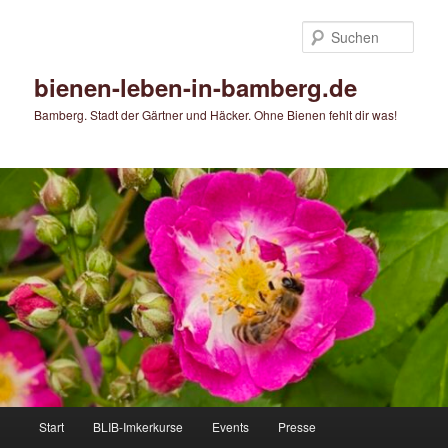
Zum
primären
Such
Inhalt
springen
bienen-leben-in-bamberg.de
Bamberg. Stadt der Gärtner und Häcker. Ohne Bienen fehlt dir was!
Hauptmenü
Start
BLIB-Imkerkurse
Events
Presse