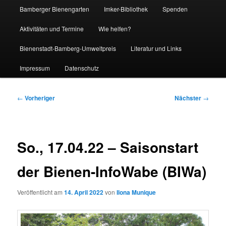
Bamberger Bienengarten
Imker-Bibliothek
Spenden
Aktivitäten und Termine
Wie helfen?
Bienenstadt-Bamberg-Umweltpreis
Literatur und Links
Impressum
Datenschutz
Beitragsnavigation
←
Vorheriger
Nächster
→
So., 17.04.22 – Saisonstart
der Bienen-InfoWabe (BIWa)
Veröffentlicht am
14. April 2022
von
Ilona Munique