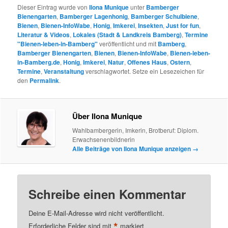
Dieser Eintrag wurde von
Ilona Munique
unter
Bamberger
Bienengarten
,
Bamberger Lagenhonig
,
Bamberger Schulbiene
,
Bienen
,
Bienen-InfoWabe
,
Honig
,
Imkerei
,
Insekten
,
Just for fun
,
Literatur & Videos
,
Lokales (Stadt & Landkreis Bamberg)
,
Termine
"Bienen-leben-in-Bamberg"
veröffentlicht und mit
Bamberg
,
Bamberger Bienengarten
,
Bienen
,
Bienen-InfoWabe
,
Bienen-leben-
in-Bamberg.de
,
Honig
,
Imkerei
,
Natur
,
Offenes Haus
,
Ostern
,
Termine
,
Veranstaltung
verschlagwortet. Setze ein Lesezeichen für
den
Permalink
.
Über Ilona Munique
Wahlbambergerin, Imkerin, Brotberuf: Diplom.
Erwachsenenbildnerin
Alle Beiträge von Ilona Munique anzeigen
→
Schreibe einen Kommentar
Deine E-Mail-Adresse wird nicht veröffentlicht.
*
Erforderliche Felder sind mit
markiert