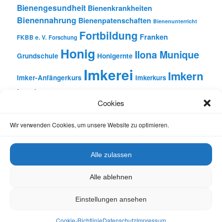
Bienengesundheit
Bienenkrankheiten
Bienennahrung
Bienenpatenschaften
Bienenunterricht
Fortbildung
Franken
FKBB e. V.
Forschung
Honig
Ilona Munique
Grundschule
Honigernte
Imkerei
Imkern
Imker-Anfängerkurs
Imkerkurs
Insekten
Literatur
Lehrbienenstand
Jungimkerkurs
Cookies
Natur
Oberfranken
Monatsbetrachtungen
Pflanzen
Reinhold Burger
Rezension
Schulbienen-Unterricht
Wir verwenden Cookies, um unsere Website zu optimieren.
Unterricht
Schulunterricht
Trachtpflanzen
Vortrag
Wachs
Wildbienen
Varroabehandlung
Alle zulassen
Alle ablehnen
Einstellungen ansehen
Datenschutz
Stolz präsentiert von WordPress
Cookie-Richtlinie
Datenschutz
Impressum