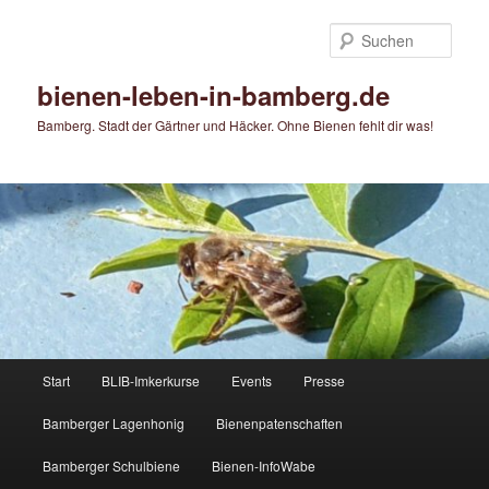
Zum
primären
Such
Inhalt
springen
bienen-leben-in-bamberg.de
Bamberg. Stadt der Gärtner und Häcker. Ohne Bienen fehlt dir was!
Hauptmenü
Start
BLIB-Imkerkurse
Events
Presse
Bamberger Lagenhonig
Bienenpatenschaften
Bamberger Schulbiene
Bienen-InfoWabe