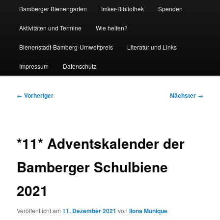
Bamberger Bienengarten
Imker-Bibliothek
Spenden
Aktivitäten und Termine
Wie helfen?
Bienenstadt-Bamberg-Umweltpreis
Literatur und Links
Impressum
Datenschutz
Beitragsnavigation
←
Vorheriger
Nächster
→
*11* Adventskalender der
Bamberger Schulbiene
2021
Veröffentlicht am
11. Dezember 2021
von
Ilona Munique