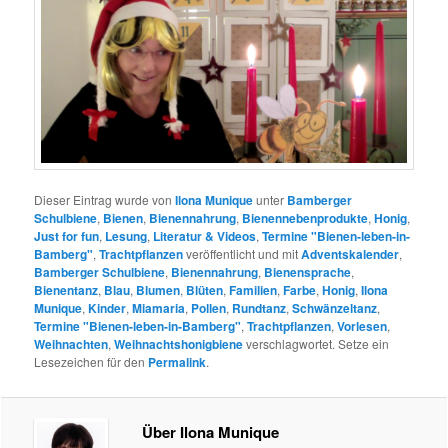
Dieser Eintrag wurde von
Ilona Munique
unter
Bamberger
Schulbiene
,
Bienen
,
Bienennahrung
,
Bienennebenprodukte
,
Honig
,
Just for fun
,
Lesung
,
Literatur & Videos
,
Termine "Bienen-leben-in-
Bamberg"
,
Trachtpflanzen
veröffentlicht und mit
Adventskalender
,
Bamberger Schulbiene
,
Bienennahrung
,
Bienensprache
,
Bienentanz
,
Blau
,
Blumen
,
Blüten
,
Familien
,
Farbe
,
Honig
,
Ilona
Munique
,
Kinder
,
Miamaria
,
Pollen
,
Rundtanz
,
Schwänzeltanz
,
Termine "Bienen-leben-in-Bamberg"
,
Trachtpflanzen
,
Vorlesen
,
Weihnachten
,
Weihnachtshonigbiene
verschlagwortet. Setze ein
Lesezeichen für den
Permalink
.
Über Ilona Munique