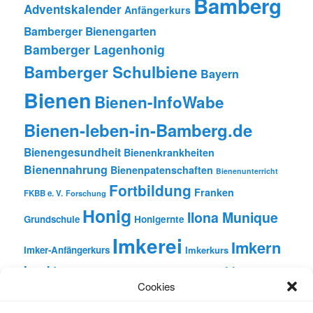
Bamberg
Adventskalender
Anfängerkurs
Bamberger Bienengarten
Bamberger Lagenhonig
Bamberger Schulbiene
Bayern
Bienen
Bienen-InfoWabe
Bienen-leben-in-Bamberg.de
Bienengesundheit
Bienenkrankheiten
Bienennahrung
Bienenpatenschaften
Bienenunterricht
Fortbildung
Franken
FKBB e. V.
Forschung
Honig
Ilona Munique
Grundschule
Honigernte
Imkerei
Imkern
Imker-Anfängerkurs
Imkerkurs
Insekten
Literatur
Lehrbienenstand
Jungimkerkurs
Cookies
Natur
Oberfranken
Monatsbetrachtungen
Pflanzen
Reinhold Burger
Rezension
Schulbienen-Unterricht