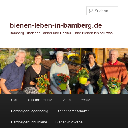
Zum
primären
Such
Inhalt
springen
bienen-leben-in-bamberg.de
Bamberg. Stadt der Gärtner und Häcker. Ohne Bienen fehlt dir was!
Hauptmenü
Start
BLIB-Imkerkurse
Events
Presse
Bamberger Lagenhonig
Bienenpatenschaften
Bamberger Schulbiene
Bienen-InfoWabe