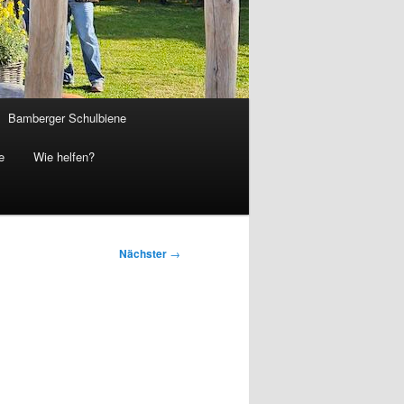
Bamberger Schulbiene
e
Wie helfen?
Nächster
→