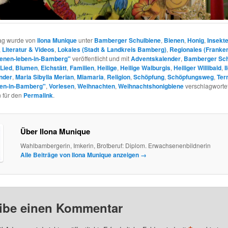
rag wurde von
Ilona Munique
unter
Bamberger Schulbiene
,
Bienen
,
Honig
,
Insekt
,
Literatur & Videos
,
Lokales (Stadt & Landkreis Bamberg)
,
Regionales (Franke
ienen-leben-in-Bamberg"
veröffentlicht und mit
Adventskalender
,
Bamberger Sch
Lied
,
Blumen
,
Eichstätt
,
Familien
,
Heilige
,
Heilige Walburgis
,
Heiliger Willibald
,
I
nder
,
Maria Sibylla Merian
,
Miamaria
,
Religion
,
Schöpfung
,
Schöpfungsweg
,
Ter
ben-in-Bamberg"
,
Vorlesen
,
Weihnachten
,
Weihnachtshonigbiene
verschlagwortet
 für den
Permalink
.
Über Ilona Munique
Wahlbambergerin, Imkerin, Brotberuf: Diplom. Erwachsenenbildnerin
Alle Beiträge von Ilona Munique anzeigen
→
ibe einen Kommentar