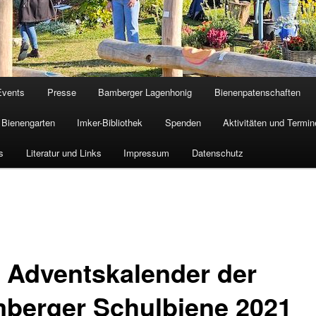
Events
Presse
Bamberger Lagenhonig
Bienenpatenschaften
Bienengarten
Imker-Bibliothek
Spenden
Aktivitäten und Termin
s
Literatur und Links
Impressum
Datenschutz
* Adventskalender der
berger Schulbiene 2021