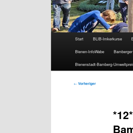
Hauptmenü
Start
BLIB-Imkerkurse
Bienen-InfoWabe
Bamberger 
Bienenstadt-Bamberg-Umweltprei
Beitragsnavigation
←
Vorheriger
*12
Bam