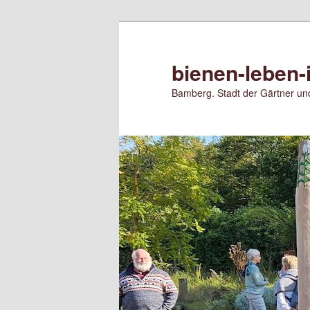
Zum
primären
Inhalt
bienen-leben-
springen
Bamberg. Stadt der Gärtner und