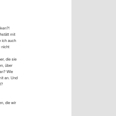
nken?!
hstätt mit
 ich auch
 nicht
r, die sie
en, über
ian? Wie
mit an. Und
l?
en, die wir