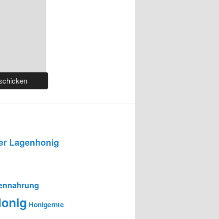
r Lagenhonig
ennahrung
onig
Honigernte