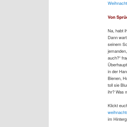
Weihnacht
Von Sprü
Na, habt 
Dann wart 
seinem Sc
jemanden, 
auch?“ fra
Überhaupt 
in der Han
Bienen, Ho
toll sie B
ihr? Was m
Klickt eu
weihnacht
im Hinter