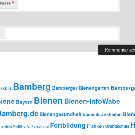
*
dresse
Bamberg
Bamberge
Bamberger Bienengarten
rkurs
Bienen
iene
Bienen-InfoWabe
Bayern
-Bamberg.de
Bienengesundheit
Bien
Bienenkrankheiten
H
Fortbildung
Franken
Grundschule
FKBB e. V.
Forschung
terricht