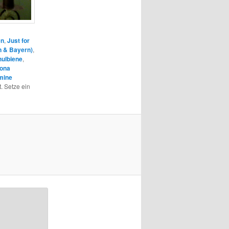
en
,
Just for
n & Bayern)
,
ulbiene
,
lona
mine
. Setze ein