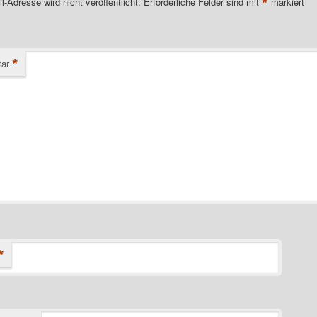
*
l-Adresse wird nicht veröffentlicht.
Erforderliche Felder sind mit
markiert
*
ar
*