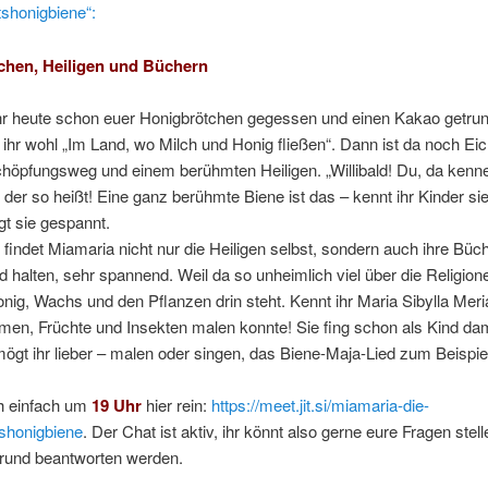
shonigbiene“:
chen, Heiligen und Büchern
ihr heute schon euer Honigbrötchen gegessen und einen Kakao getru
ihr wohl „Im Land, wo Milch und Honig fließen“. Dann ist da noch Eic
höpfungsweg und einem berühmten Heiligen. „Willibald! Du, da kenne
der so heißt! Eine ganz berühmte Biene ist das – kennt ihr Kinder sie
gt sie gespannt.
findet Miamaria nicht nur die Heiligen selbst, sondern auch ihre Büche
d halten, sehr spannend. Weil da so unheimlich viel über die Religion
nig, Wachs und den Pflanzen drin steht. Kennt ihr Maria Sibylla Mer
lumen, Früchte und Insekten malen konnte! Sie fing schon als Kind da
ögt ihr lieber – malen oder singen, das Biene-Maja-Lied zum Beispie
ch einfach um
19 Uhr
hier rein:
https://meet.jit.si/miamaria-die-
shonigbiene
. Der Chat ist aktiv, ihr könnt also gerne eure Fragen stell
grund beantworten werden.