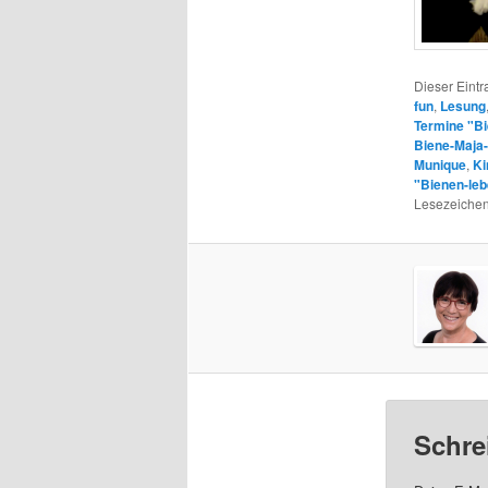
Dieser Eint
fun
,
Lesung
Termine "B
Biene-Maja-
Munique
,
Ki
"Bienen-le
Lesezeichen
Schre