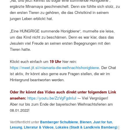
„Na, und jetzt kennst du sogar eine summende Honigbiene“,
ergänzte Minamaya geschmeichelt. Denn sie fühlte sich stolz, zu
den ersten Tieren zu gehören, die das Christkind in seinem
jungen Leben erblickt hat.
„Eine HUNGRIGE summende Honigbiene“, murmelte sie leise,
um das Kind nicht zu beschämen. Denn es war klar, dass das
Jesulein viel Freude an seinen ersten Begegnungen mit den
Tieren hatte.
Klickt euch einfach um
19 Uhr
hier rein:
https://meet.jit.si/miamaria-die-weihnachtshonigbiene
. Der Chat
ist aktiv, ihr könnt also gerne eure Fragen stellen, die wir im
Hintergrund beantworten werden.
Oder Ihr könnt das Video auch direkt unter folgendem Link
ansehen:
https://youtu.be/ZzVgFgdnIuI
– Viel Vergnügen!
Aber nur bis zum Ende der bayerischen Weihnachtsferien am
08.01.2022!
Veröffentlicht unter
Bamberger Schulbiene
,
Bienen
,
Just for fun
,
Lesung
,
Literatur & Videos
,
Lokales (Stadt & Landkreis Bamberg)
|