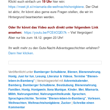
Klickt euch einfach um
19 Uhr
hier rein:
https://meet.jit.si/miamaria-die-weihnachtshonigbiene
. Der Chat
ist aktiv, ihr könnt also gerne eure Fragen stellen, die wir im
Hintergrund beantworten werden.
Oder Ihr könnt das Video auch direkt unter folgendem Link
ansehen:
https://youtu.be/FCEitCQEt7k
– Viel Vergnügen!
Aber nur bis zum 18.12. gegen 23 Uhr!
Ihr wollt mehr zu den Gute-Nacht-Adventsgeschichten erfahren?
Dann hier klicken.
Veröffentlicht unter
Bamberger Schulbiene
,
Bienen
,
Bienennahrung
,
Honig
,
Just for fun
,
Lesung
,
Literatur & Videos
,
Termine "Bienen-
leben-in-Bamberg"
|
Verschlagwortet mit
Adventskalender
,
Bamberg
,
Bamberger Schulbiene
,
Bestäubung
,
Bienennahrung
,
Familien
,
Honig
,
Honigwein
,
Ilona Munique
,
Kinder
,
Met
,
Miamaria
,
Milith
,
Nahrungsmittel
,
Nahrungsmittelkunde
,
Sprachen
,
Sprachgeschichte
,
Termine "Bienen-leben-in-Bamberg"
,
Vorlesen
,
Weihnachten
,
Weihnachtshonigbiene
,
Zucker
|
Schreibe einen
Kommentar