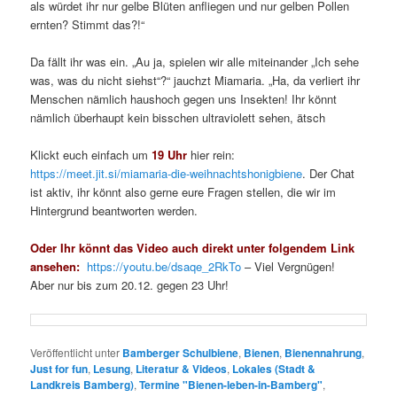
als würdet ihr nur gelbe Blüten anfliegen und nur gelben Pollen
ernten? Stimmt das?!“
Da fällt ihr was ein. „Au ja, spielen wir alle miteinander „Ich sehe
was, was du nicht siehst“?“ jauchzt Miamaria. „Ha, da verliert ihr
Menschen nämlich haushoch gegen uns Insekten! Ihr könnt
nämlich überhaupt kein bisschen ultraviolett sehen, ätsch
Klickt euch einfach um
19 Uhr
hier rein:
https://meet.jit.si/miamaria-die-weihnachtshonigbiene
. Der Chat
ist aktiv, ihr könnt also gerne eure Fragen stellen, die wir im
Hintergrund beantworten werden.
Oder Ihr könnt das Video auch direkt unter folgendem Link
ansehen:
https://youtu.be/dsaqe_2RkTo
– Viel Vergnügen!
Aber nur bis zum 20.12. gegen 23 Uhr!
Veröffentlicht unter
Bamberger Schulbiene
,
Bienen
,
Bienennahrung
,
Just for fun
,
Lesung
,
Literatur & Videos
,
Lokales (Stadt &
Landkreis Bamberg)
,
Termine "Bienen-leben-in-Bamberg"
,