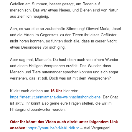
Gefallen am Summen, besser gesagt, am Reden auf
menschisch. Das war etwas Neues, und Bienen sind von Natur
aus ziemlich neugierig.
Ach, es war eine so zauberhafte Stimmung! Obwohl Maria, Josef
und die Hirten im Gegensatz zu den Tieren ihr leises Geflüster
nicht hören konnten, so fühlten doch alle, dass in dieser Nacht
etwas Besonderes vor sich ging.
Aber sag mal, Miamaria. Du hast doch auch von einem Wunder
und einem Heiligen Versprechen erzählt. Das Wunder, dass
Mensch und Tiere miteinander sprechen können und sich sogar
verstehen, das ist toll. Doch was ist mit dem Versprechen?
Klickt euch einfach um
16 Uhr
hier rein:
https://meet.jit.si/miamaria-die-weihnachtshonigbiene
. Der Chat
ist aktiv, ihr könnt also gerne eure Fragen stellen, die wir im
Hintergrund beantworten werden.
Oder Ihr könnt das Video auch direkt unter folgendem Link
ansehen:
https://youtu.be/t7NaALNdk7o
– Viel Vergnügen!