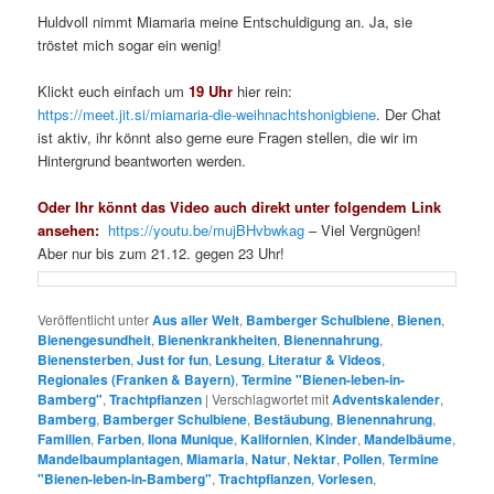
Huldvoll nimmt Miamaria meine Entschuldigung an. Ja, sie
tröstet mich sogar ein wenig!
Klickt euch einfach um
19 Uhr
hier rein:
https://meet.jit.si/miamaria-die-weihnachtshonigbiene
. Der Chat
ist aktiv, ihr könnt also gerne eure Fragen stellen, die wir im
Hintergrund beantworten werden.
Oder Ihr könnt das Video auch direkt unter folgendem Link
ansehen:
https://youtu.be/mujBHvbwkag
– Viel Vergnügen!
Aber nur bis zum 21.12. gegen 23 Uhr!
Veröffentlicht unter
Aus aller Welt
,
Bamberger Schulbiene
,
Bienen
,
Bienengesundheit
,
Bienenkrankheiten
,
Bienennahrung
,
Bienensterben
,
Just for fun
,
Lesung
,
Literatur & Videos
,
Regionales (Franken & Bayern)
,
Termine "Bienen-leben-in-
Bamberg"
,
Trachtpflanzen
|
Verschlagwortet mit
Adventskalender
,
Bamberg
,
Bamberger Schulbiene
,
Bestäubung
,
Bienennahrung
,
Familien
,
Farben
,
Ilona Munique
,
Kalifornien
,
Kinder
,
Mandelbäume
,
Mandelbaumplantagen
,
Miamaria
,
Natur
,
Nektar
,
Pollen
,
Termine
"Bienen-leben-in-Bamberg"
,
Trachtpflanzen
,
Vorlesen
,