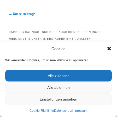
Beitragsnavigation
←
Ältere Beiträge
BAMBERG HAT NICHT NUR BIER. AUCH BIENEN LEBEN (NOCH)
HIER. UNVERZICHTBARE BESTÄUBER EINER URALTEN
KULTURLANDSCHAFT.
Cookies
KONTAKT
Wir verwenden Cookies, um unsere Website zu optimieren.
hallo [at] bienen-leben-in-bamberg [dot] de
Tel. 0951-3094539
Alle zulassen
S
u
Alle ablehnen
c
h
NEUESTE BEITRÄGE
Einstellungen ansehen
e
Würzbüschel frisch aus Bamberg
n
Tagung „Bienen machen Schule“ 2026
Cookie-Richtlinie
Datenschutz
Impressum
Glücksrad-Fragen zu unsere Lieblingsthemen Bienen, Honig,