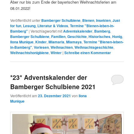
Aber nur bis zum Ende der bayerischen Weihnachtsferien am
08.01.2022!
Veröffentlicht unter
Bamberger Schulbiene
,
Bienen
,
Insekten
,
Just
for fun
,
Lesung
,
Literatur & Videos
,
Termine "Bienen-leben-in-
Bamberg"
|
Verschlagwortet mit
Adventskalender
,
Bamberg
,
Bamberger Schulbiene
,
Familien
,
Geschichte
,
Historisches
,
Honig
,
Ilona Munique
,
Kinder
,
Miamaria
,
Miamaya
,
Termine "Bienen-leben-
in-Bamberg"
,
Vorlesen
,
Weihnachten
,
Weihnachtsgeschichte
,
Weihnachtshonigbiene
,
Winter
|
Schreibe einen Kommentar
*23* Adventskalender der
Bamberger Schulbiene 2021
Veröffentlicht am
23. Dezember 2021
von
Ilona
Munique