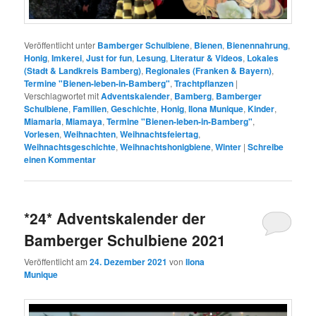
Veröffentlicht unter
Bamberger Schulbiene
,
Bienen
,
Bienennahrung
,
Honig
,
Imkerei
,
Just for fun
,
Lesung
,
Literatur & Videos
,
Lokales
(Stadt & Landkreis Bamberg)
,
Regionales (Franken & Bayern)
,
Termine "Bienen-leben-in-Bamberg"
,
Trachtpflanzen
|
Verschlagwortet mit
Adventskalender
,
Bamberg
,
Bamberger
Schulbiene
,
Familien
,
Geschichte
,
Honig
,
Ilona Munique
,
Kinder
,
Miamaria
,
Miamaya
,
Termine "Bienen-leben-in-Bamberg"
,
Vorlesen
,
Weihnachten
,
Weihnachtsfeiertag
,
Weihnachtsgeschichte
,
Weihnachtshonigbiene
,
Winter
|
Schreibe
einen Kommentar
*24* Adventskalender der
Bamberger Schulbiene 2021
Veröffentlicht am
24. Dezember 2021
von
Ilona
Munique