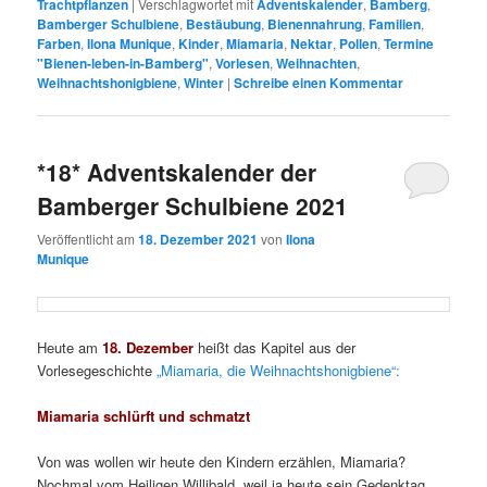
Trachtpflanzen
|
Verschlagwortet mit
Adventskalender
,
Bamberg
,
Bamberger Schulbiene
,
Bestäubung
,
Bienennahrung
,
Familien
,
Farben
,
Ilona Munique
,
Kinder
,
Miamaria
,
Nektar
,
Pollen
,
Termine
"Bienen-leben-in-Bamberg"
,
Vorlesen
,
Weihnachten
,
Weihnachtshonigbiene
,
Winter
|
Schreibe einen Kommentar
*18* Adventskalender der
Bamberger Schulbiene 2021
Veröffentlicht am
18. Dezember 2021
von
Ilona
Munique
Heute am
18. Dezember
heißt das Kapitel aus der
Vorlesegeschichte
„Miamaria, die Weihnachtshonigbiene“:
Miamaria schlürft und schmatzt
Von was wollen wir heute den Kindern erzählen, Miamaria?
Nochmal vom Heiligen Willibald, weil ja heute sein Gedenktag