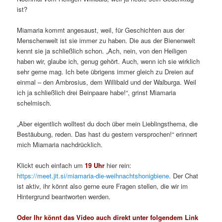
ist?
Miamaria kommt angesaust, weil, für Geschichten aus der
Menschenwelt ist sie immer zu haben. Die aus der Bienenwelt
kennt sie ja schließlich schon. „Ach, nein, von den Heiligen
haben wir, glaube ich, genug gehört. Auch, wenn ich sie wirklich
sehr gerne mag. Ich bete übrigens immer gleich zu Dreien auf
einmal – den Ambrosius, dem Willibald und der Walburga. Weil
ich ja schließlich drei Beinpaare habe!“, grinst Miamaria
schelmisch.
„Aber eigentlich wolltest du doch über mein Lieblingsthema, die
Bestäubung, reden. Das hast du gestern versprochen!“ erinnert
mich Miamaria nachdrücklich.
Klickt euch einfach um
19 Uhr
hier rein:
https://meet.jit.si/miamaria-die-weihnachtshonigbiene
. Der Chat
ist aktiv, ihr könnt also gerne eure Fragen stellen, die wir im
Hintergrund beantworten werden.
Oder Ihr könnt das Video auch direkt unter folgendem Link