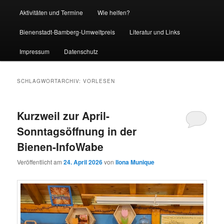
Aktivitäten und Termine
Wie helfen?
Bienenstadt-Bamberg-Umweltpreis
Literatur und Links
Impressum
Datenschutz
SCHLAGWORTARCHIV:
VORLESEN
Kurzweil zur April-
Sonntagsöffnung in der
Bienen-InfoWabe
Veröffentlicht am
24. April 2026
von
Ilona Munique