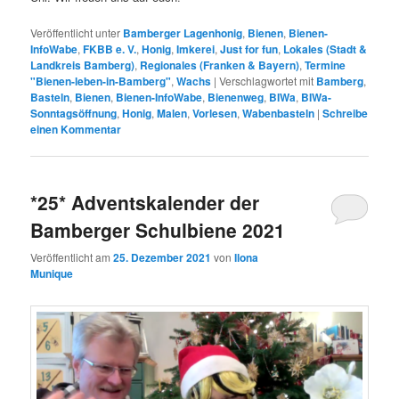
Veröffentlicht unter
Bamberger Lagenhonig
,
Bienen
,
Bienen-
InfoWabe
,
FKBB e. V.
,
Honig
,
Imkerei
,
Just for fun
,
Lokales (Stadt &
Landkreis Bamberg)
,
Regionales (Franken & Bayern)
,
Termine
"Bienen-leben-in-Bamberg"
,
Wachs
|
Verschlagwortet mit
Bamberg
,
Basteln
,
Bienen
,
Bienen-InfoWabe
,
Bienenweg
,
BIWa
,
BIWa-
Sonntagsöffnung
,
Honig
,
Malen
,
Vorlesen
,
Wabenbasteln
|
Schreibe
einen Kommentar
*25* Adventskalender der
Bamberger Schulbiene 2021
Veröffentlicht am
25. Dezember 2021
von
Ilona
Munique