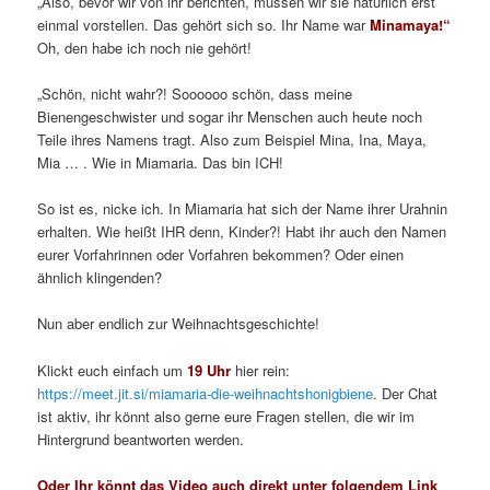
„Also, bevor wir von ihr berichten, müssen wir sie natürlich erst
einmal vorstellen. Das gehört sich so. Ihr Name war
Minamaya!“
Oh, den habe ich noch nie gehört!
„Schön, nicht wahr?! Soooooo schön, dass meine
Bienengeschwister und sogar ihr Menschen auch heute noch
Teile ihres Namens tragt. Also zum Beispiel Mina, Ina, Maya,
Mia … . Wie in Miamaria. Das bin ICH!
So ist es, nicke ich. In Miamaria hat sich der Name ihrer Urahnin
erhalten. Wie heißt IHR denn, Kinder?! Habt ihr auch den Namen
eurer Vorfahrinnen oder Vorfahren bekommen? Oder einen
ähnlich klingenden?
Nun aber endlich zur Weihnachtsgeschichte!
Klickt euch einfach um
19 Uhr
hier rein:
https://meet.jit.si/miamaria-die-weihnachtshonigbiene
. Der Chat
ist aktiv, ihr könnt also gerne eure Fragen stellen, die wir im
Hintergrund beantworten werden.
Oder Ihr könnt das Video auch direkt unter folgendem Link