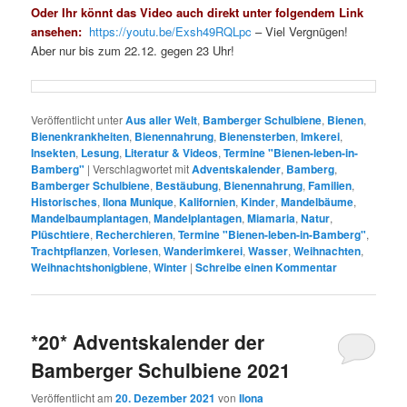
Oder Ihr könnt das Video auch direkt unter folgendem Link
ansehen:
https://youtu.be/Exsh49RQLpc
– Viel Vergnügen!
Aber nur bis zum 22.12. gegen 23 Uhr!
Veröffentlicht unter
Aus aller Welt
,
Bamberger Schulbiene
,
Bienen
,
Bienenkrankheiten
,
Bienennahrung
,
Bienensterben
,
Imkerei
,
Insekten
,
Lesung
,
Literatur & Videos
,
Termine "Bienen-leben-in-
Bamberg"
|
Verschlagwortet mit
Adventskalender
,
Bamberg
,
Bamberger Schulbiene
,
Bestäubung
,
Bienennahrung
,
Familien
,
Historisches
,
Ilona Munique
,
Kalifornien
,
Kinder
,
Mandelbäume
,
Mandelbaumplantagen
,
Mandelplantagen
,
Miamaria
,
Natur
,
Plüschtiere
,
Recherchieren
,
Termine "Bienen-leben-in-Bamberg"
,
Trachtpflanzen
,
Vorlesen
,
Wanderimkerei
,
Wasser
,
Weihnachten
,
Weihnachtshonigbiene
,
Winter
|
Schreibe einen Kommentar
*20* Adventskalender der
Bamberger Schulbiene 2021
Veröffentlicht am
20. Dezember 2021
von
Ilona