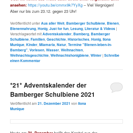
ansehen:
https://youtu.be/cmmx9k7YyXg
– Viel Vergnügen!
Aber nur bis zum 23.12. gegen 23 Uhr!
Veröffentlicht unter
Aus aller Welt
,
Bamberger Schulbiene
,
Bienen
,
Bienennahrung
,
Honig
,
Just for fun
,
Lesung
,
Literatur & Videos
|
Verschlagwortet mit
Adventskalender
,
Bamberg
,
Bamberger
Schulbiene
,
Familien
,
Geschichte
,
Historisches
,
Honig
,
Ilona
Munique
,
Kinder
,
Miamaria
,
Natur
,
Termine "Bienen-leben-in-
Bamberg"
,
Vorlesen
,
Wasser
,
Weihnachten
,
Weihnachtsgeschichte
,
Weihnachtshonigbiene
,
Winter
|
Schreibe
einen Kommentar
*21* Adventskalender der
Bamberger Schulbiene 2021
Veröffentlicht am
21. Dezember 2021
von
Ilona
Munique
Heute am
21. Dezember
heißt das Kapitel aus der