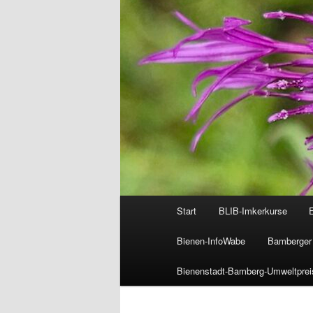
Hauptmenü
Start
BLIB-Imkerkurse
Bienen-InfoWabe
Bamberger 
Bienenstadt-Bamberg-Umweltprei