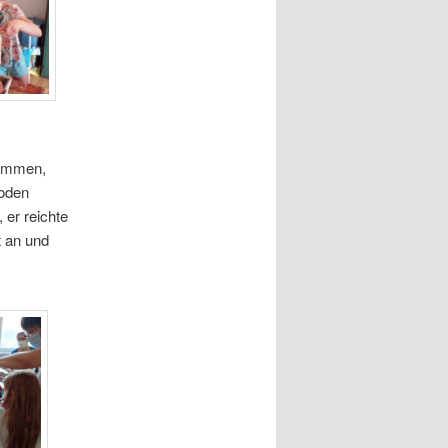
kommen,
Boden
 er reichte
t an und