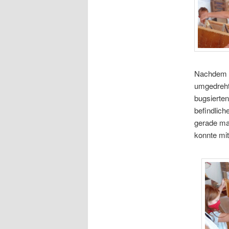
Nachdem z
umgedreht
bugsierten
befindlich
gerade mal
konnte mit