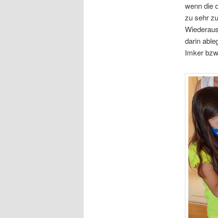
wenn die 
zu sehr z
Wiederausb
darin able
Imker bzw