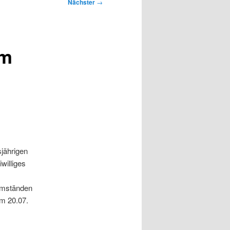
Nächster
→
um
jährigen
eiwilliges
Umständen
am 20.07.