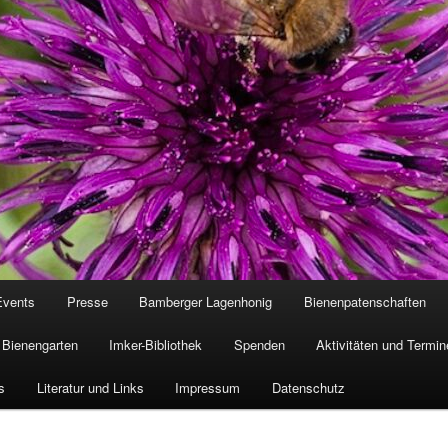
Events
Presse
Bamberger Lagenhonig
Bienenpatenschaften
Bienengarten
Imker-Bibliothek
Spenden
Aktivitäten und Termin
s
Literatur und Links
Impressum
Datenschutz