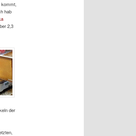
n kommt,
ch hab
ka
ber 2,3
eln der
etzten,