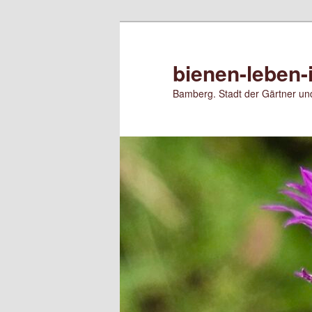
Zum
primären
Inhalt
bienen-leben-
springen
Bamberg. Stadt der Gärtner und