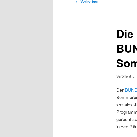
Beitragsnavigation
←
Vorheriger
Die
BUN
So
Veröffentlic
Der
BUND 
Sommerpro
soziales J
Programmp
gerecht zu
in den Rä