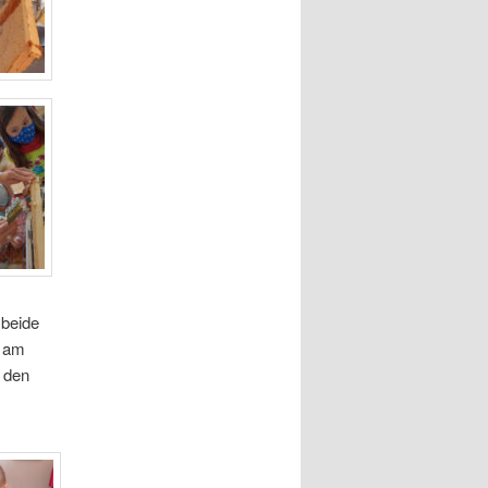
 beide
e am
 den