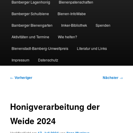
Bamberger Lagenhonig
Bienenpatenschaften
Bamberger Schulbiene
Bienen-InfoWabe
Bamberger Bienengarten
Imker-Bibliothek
Spenden
Aktivitäten und Termine
Wie helfen?
Bienenstadt-Bamberg-Umweltpreis
Literatur und Links
Impressum
Datenschutz
Beitragsnavigation
←
Vorheriger
Nächster
→
Honigverarbeitung der
Weide 2024
Veröffentlicht am
von