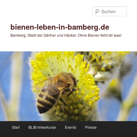
Zum
primären
Such
Inhalt
springen
bienen-leben-in-bamberg.de
Bamberg. Stadt der Gärtner und Häcker. Ohne Bienen fehlt dir was!
Hauptmenü
Start
BLIB-Imkerkurse
Events
Presse