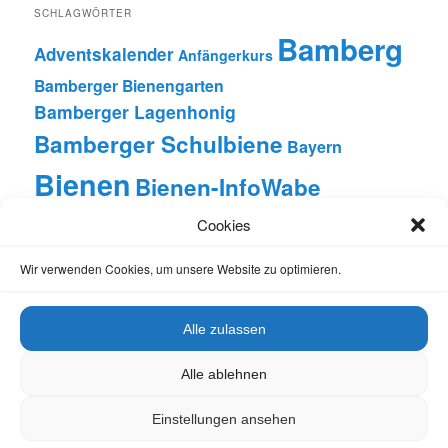
SCHLAGWÖRTER
Bamberg
Adventskalender
Anfängerkurs
Bamberger Bienengarten
Bamberger Lagenhonig
Bamberger Schulbiene
Bayern
Bienen
Bienen-InfoWabe
Bienen-leben-in-Bamberg.de
Cookies
Bienengesundheit
Bienenkrankheiten
Wir verwenden Cookies, um unsere Website zu optimieren.
Bienennahrung
Bienenpatenschaften
Bienenunterricht
Fortbildung
Franken
FKBB e. V.
Forschung
Alle zulassen
Honig
Ilona Munique
Grundschule
Honigernte
Alle ablehnen
Imkerei
Imkern
Imker-Anfängerkurs
Imkerkurs
Einstellungen ansehen
Insekten
Literatur
Lehrbienenstand
Jungimkerkurs