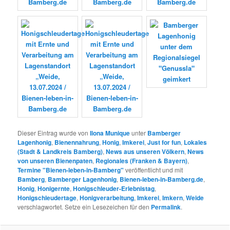
Dieser Eintrag wurde von
Ilona Munique
unter
Bamberger
Lagenhonig
,
Bienennahrung
,
Honig
,
Imkerei
,
Just for fun
,
Lokales
(Stadt & Landkreis Bamberg)
,
News aus unseren Völkern
,
News
von unseren Bienenpaten
,
Regionales (Franken & Bayern)
,
Termine "Bienen-leben-in-Bamberg"
veröffentlicht und mit
Bamberg
,
Bamberger Lagenhonig
,
Bienen-leben-in-Bamberg.de
,
Honig
,
Honigernte
,
Honigschleuder-Erlebnistag
,
Honigschleudertage
,
Honigverarbeitung
,
Imkerei
,
Imkern
,
Weide
verschlagwortet. Setze ein Lesezeichen für den
Permalink
.