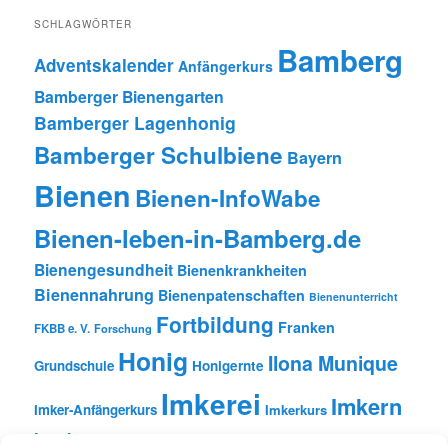
SCHLAGWÖRTER
Bamberg
Adventskalender
Anfängerkurs
Bamberger Bienengarten
Bamberger Lagenhonig
Bamberger Schulbiene
Bayern
Bienen
Bienen-InfoWabe
Bienen-leben-in-Bamberg.de
Bienengesundheit
Bienenkrankheiten
Bienennahrung
Bienenpatenschaften
Bienenunterricht
Fortbildung
Franken
FKBB e. V.
Forschung
Honig
Ilona Munique
Grundschule
Honigernte
Imkerei
Imkern
Imker-Anfängerkurs
Imkerkurs
Insekten
Literatur
Lehrbienenstand
Jungimkerkurs