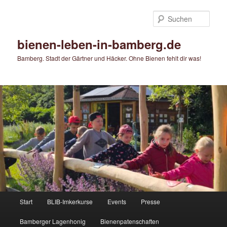
Zum
primären
Such
Inhalt
springen
bienen-leben-in-bamberg.de
Bamberg. Stadt der Gärtner und Häcker. Ohne Bienen fehlt dir was!
Hauptmenü
Start
BLIB-Imkerkurse
Events
Presse
Bamberger Lagenhonig
Bienenpatenschaften