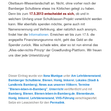
Obstbaum-Wiesenlandschaft an. Nicht, ohne vorher noch der
Bamberger Schulbiene etwas ins Körbchen gelegt zu haben.
Denn bis zum
17.5.2013 entscheidet es sich,
ob und in
welchem Umfang unser Schulklassen-Projekt verwirklicht werden
kann. Wer ebenfalls spenden möchte, gerne auch mit
Namensnennung und Verlinkung, aber natürlich auch anonym,
findet hier die
Informationen.
Erreichen wir bis zum 17.5. die
angepeilte Finanzierungsumme nicht, geht das Geld an die
Spender zurück. Was schade wäre, aber so ist nun einmal das
„Alles-oder-nichts-Prinzip“ der Crowdfunding-Plattform. Wir freuen
uns über jede Unterstützung!
Dieser Eintrag wurde von
Ilona Munique
unter
Am Lehrbienenstand
,
Bamberger Schulbiene
,
Bienen
,
Honig
,
Imkerei
,
Lokales (Stadt &
Landkreis Bamberg)
,
News aus unseren Völkern
,
Termine
"Bienen-leben-in-Bamberg"
,
Unterricht
veröffentlicht und mit
Bamberg
,
Bienen
,
Bienen-leben-in-Bamberg.de
,
Bienenbeute
,
Honig
,
Imkerei
,
Lehrbienenstand
,
VHS-Führung
verschlagwortet.
Setze ein Lesezeichen für den
Permalink
.