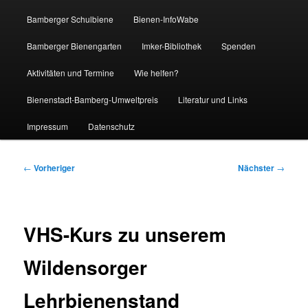
Bamberger Schulbiene
Bienen-InfoWabe
Bamberger Bienengarten
Imker-Bibliothek
Spenden
Aktivitäten und Termine
Wie helfen?
Bienenstadt-Bamberg-Umweltpreis
Literatur und Links
Impressum
Datenschutz
Beitragsnavigation
←
Vorheriger
Nächster
→
VHS-Kurs zu unserem
Wildensorger
Lehrbienenstand