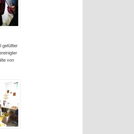
gefüllter
reinigter
lte von