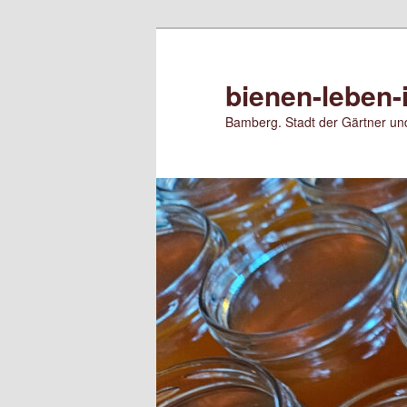
Zum
primären
Inhalt
bienen-leben-
springen
Bamberg. Stadt der Gärtner und