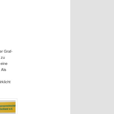
er Graf-
 zu
 eine
 Als
rklicht