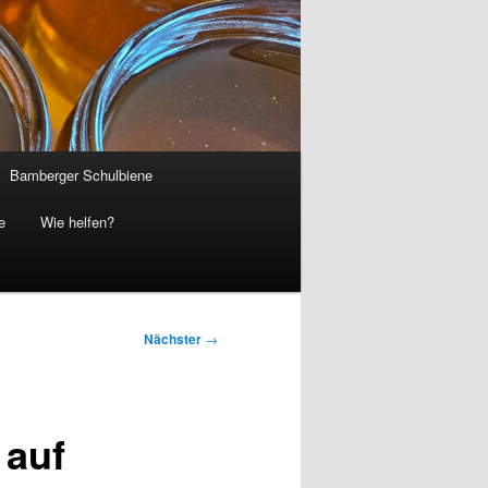
Bamberger Schulbiene
e
Wie helfen?
Nächster
→
 auf