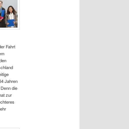
der Fahrt
dem
 den
schland
itige
 64 Jahren
 Denn die
at zur
echteres
ehr