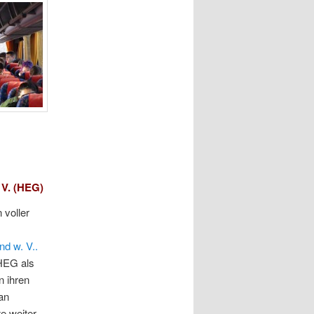
 V. (HEG)
 voller
d w. V..
 HEG als
n ihren
 an
te weiter