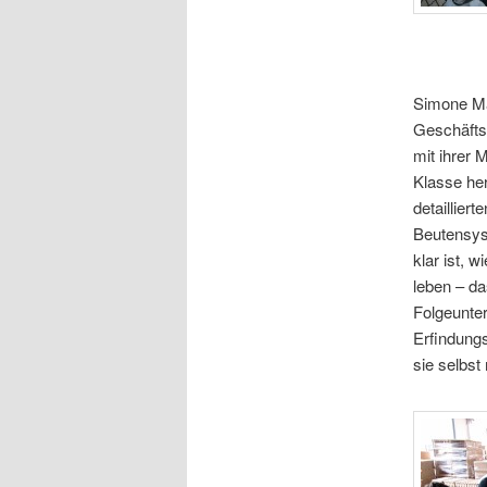
Simone Ma
Geschäfts
mit ihrer 
Klasse her
detaillier
Beutensys
klar ist, 
leben – da
Folgeunter
Erfindungs
sie selbs