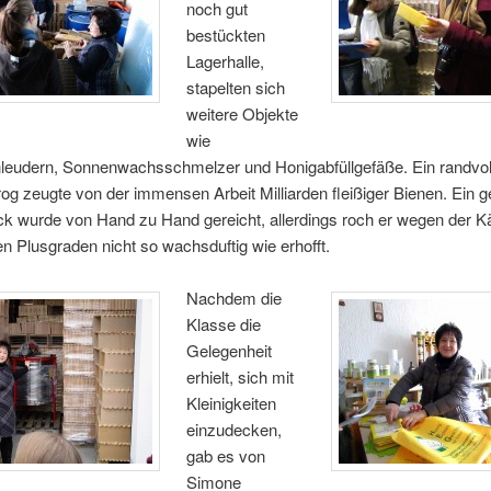
noch gut
bestückten
Lagerhalle,
stapelten sich
weitere Objekte
wie
eudern, Sonnenwachsschmelzer und Honigabfüllgefäße. Ein randvoll 
og zeugte von der immensen Arbeit Milliarden fleißiger Bienen. Ein ge
k wurde von Hand zu Hand gereicht, allerdings roch er wegen der Kä
n Plusgraden nicht so wachsduftig wie erhofft.
Nachdem die
Klasse die
Gelegenheit
erhielt, sich mit
Kleinigkeiten
einzudecken,
gab es von
Simone