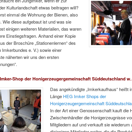
braucht ein Jungimker, wenn er zur
er Kulturlandschaft etwas beitragen will?
erst einmal die Wohnung der Bienen, also
. Wie diese aufgebaut ist und was sie
bst einigen weiteren Materialien, das waren
re Einstiegsfragen. Anhand einer Kopie
us der Broschüre „Stationenlernen“ des
 Imkerbundes e. V.) sowie einer
ste näherten wir uns den ersten
nungen“.
Imker-Shop der Honigerzeugergemeinschaft Süddeutschland w.
Das angekündigte „Imkerkaufhaus“ heißt in
Länge
HEG Imker Shops der
Honigerzeugergemeinschaft Süddeutschlan
In der Art einer Genossenschaft kauft die
Zwischenhändler die Honigerzeugnisse vo
Mitgliedern auf und verkauft sie wiederum
diejenigen Mitglieder weiter, die die Produk