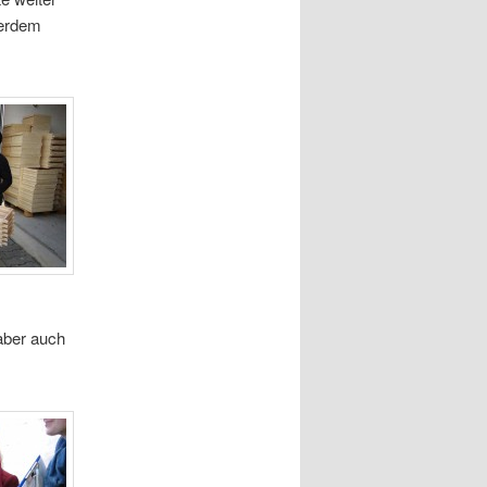
ßerdem
 aber auch