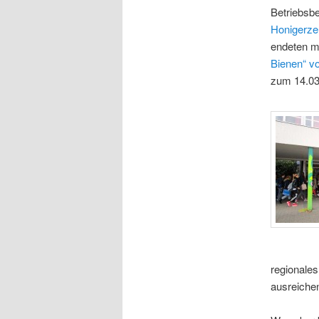
Betriebsb
Honigerze
endeten m
Bienen“ vo
zum 14.03
regionale
ausreiche