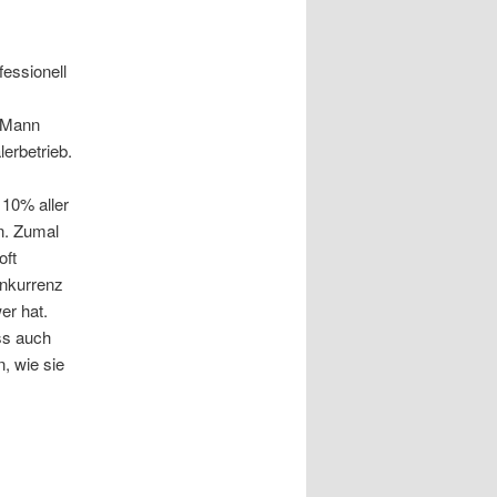
fessionell
m Mann
erbetrieb.
 10% aller
n. Zumal
oft
onkurrenz
er hat.
ss auch
n, wie sie