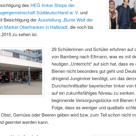
esichtigung des
HEG Imker Shops der
ugergemeinschaft Süddeutschland w. V.
und
it Besichtigung der
Ausstellung „Bunte Welt der
n Market Oberfranken in Hallstadt,
die noch bis
.2015 zu sehen ist.
29 Schülerinnen und Schüler erfuhren auf 
von Bamberg nach Eltmann, was es mit 
heutigen „Unterricht“ auf sich hat, dass es
Bienen nicht besonders gut geht und Deut
dringend Jungimker benötigt, um das derze
Durchschnittsalter bayerischer Imker von
auf ein zukunftsfähiges Niveau zu senken.
beginnende Versorgungslücke mit Bienen h
Folge, dass es weniger und qualitativ schl
s Obst, Gemüse oder Beeren geben wird bzw. zum Teil schon nicht m
nd geerntet werden kann.