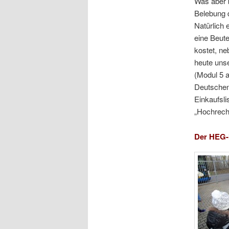
Was aber 
Belebung d
Natürlich 
eine Beute
kostet, ne
heute unse
(Modul 5 a
Deutschen
Einkaufsli
„Hochrech
Der HEG-