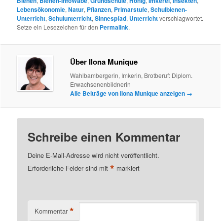
(Stadt & Landkreis Bamberg)
,
Regionales (Franken & Bayern)
,
Termine "Bienen-leben-in-Bamberg"
,
Unterricht
veröffentlicht und
mit
Alltagskompetenz
,
Bamberg
,
Bamberger Schulbiene
,
Baunach
,
Bienen
,
Bienen-InfoWabe
,
Grundschule
,
Honig
,
Imkerei
,
Insekten
,
Lebensökonomie
,
Natur
,
Pflanzen
,
Primarstufe
,
Schulbienen-
Unterricht
,
Schulunterricht
,
Sinnespfad
,
Unterricht
verschlagwortet.
Setze ein Lesezeichen für den
Permalink
.
Über Ilona Munique
Wahlbambergerin, Imkerin, Brotberuf: Diplom.
Erwachsenenbildnerin
Alle Beiträge von Ilona Munique anzeigen
→
Schreibe einen Kommentar
Deine E-Mail-Adresse wird nicht veröffentlicht.
*
Erforderliche Felder sind mit
markiert