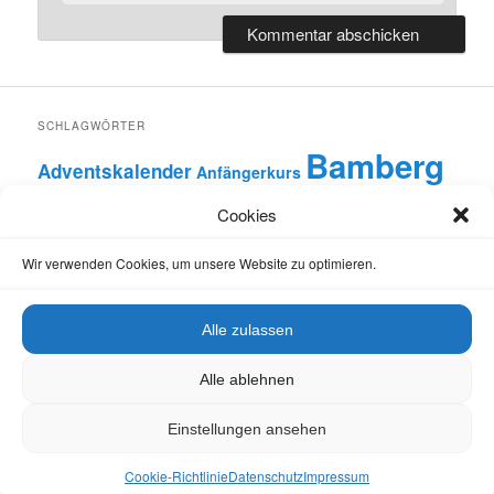
Website
SCHLAGWÖRTER
Cookies
Bamberg
Adventskalender
Anfängerkurs
Wir verwenden Cookies, um unsere Website zu optimieren.
Bamberger Bienengarten
Bamberger Lagenhonig
Bamberger Schulbiene
Alle zulassen
Bayern
Bienen
Bienen-InfoWabe
Alle ablehnen
Bienen-leben-in-Bamberg.de
Einstellungen ansehen
Bienengesundheit
Bienenkrankheiten
Cookie-Richtlinie
Datenschutz
Impressum
Bienennahrung
Bienenpatenschaften
Bienenunterricht