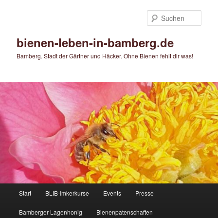
Zum
primären
Such
Inhalt
springen
bienen-leben-in-bamberg.de
Bamberg. Stadt der Gärtner und Häcker. Ohne Bienen fehlt dir was!
Hauptmenü
Start
BLIB-Imkerkurse
Events
Presse
Bamberger Lagenhonig
Bienenpatenschaften