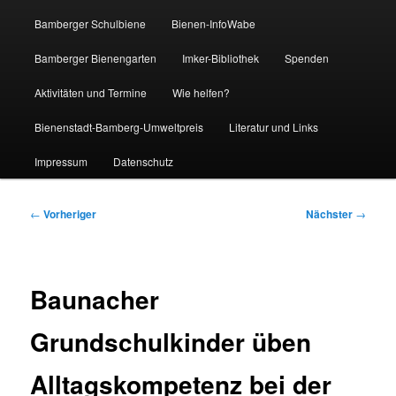
Bamberger Schulbiene
Bienen-InfoWabe
Bamberger Bienengarten
Imker-Bibliothek
Spenden
Aktivitäten und Termine
Wie helfen?
Bienenstadt-Bamberg-Umweltpreis
Literatur und Links
Impressum
Datenschutz
Beitragsnavigation
←
Vorheriger
Nächster
→
Baunacher
Grundschulkinder üben
Alltagskompetenz bei der