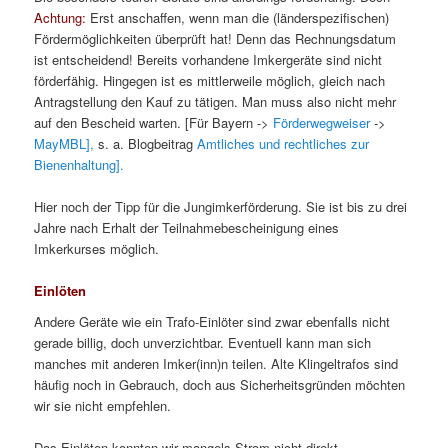
Achtung:
Erst anschaffen, wenn man die (länderspezifischen)
Fördermöglichkeiten überprüft hat! Denn das Rechnungsdatum
ist entscheidend! Bereits vorhandene Imkergeräte sind nicht
förderfähig. Hingegen ist es mittlerweile möglich, gleich nach
Antragstellung den Kauf zu tätigen. Man muss also nicht mehr
auf den Bescheid warten. [Für Bayern ->
Förderwegweiser
->
MayMBL],
s. a. Blogbeitrag
Amtliches und rechtliches zur
Bienenhaltung].
Hier noch der Tipp für die Jungimkerförderung. Sie ist bis zu drei
Jahre nach Erhalt der Teilnahmebescheinigung eines
Imkerkurses möglich.
Einlöten
Andere Geräte wie ein Trafo-Einlöter sind zwar ebenfalls nicht
gerade billig, doch unverzichtbar. Eventuell kann man sich
manches mit anderen Imker(inn)n teilen. Alte Klingeltrafos sind
häufig noch in Gebrauch, doch aus Sicherheitsgründen möchten
wir sie nicht empfehlen.
Das Einlöten konnten wir mangels Strom nicht direkt