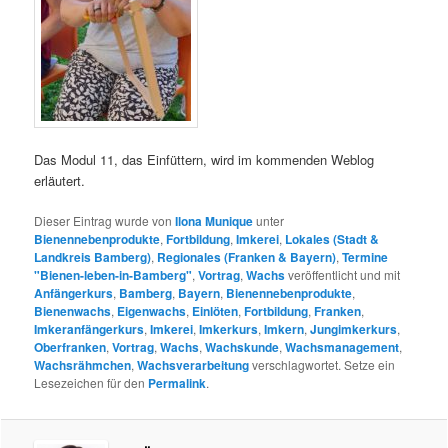
Das Modul 11, das Einfüttern, wird im kommenden Weblog
erläutert.
Dieser Eintrag wurde von
Ilona Munique
unter
Bienennebenprodukte
,
Fortbildung
,
Imkerei
,
Lokales (Stadt &
Landkreis Bamberg)
,
Regionales (Franken & Bayern)
,
Termine
"Bienen-leben-in-Bamberg"
,
Vortrag
,
Wachs
veröffentlicht und mit
Anfängerkurs
,
Bamberg
,
Bayern
,
Bienennebenprodukte
,
Bienenwachs
,
Eigenwachs
,
Einlöten
,
Fortbildung
,
Franken
,
Imkeranfängerkurs
,
Imkerei
,
Imkerkurs
,
Imkern
,
Jungimkerkurs
,
Oberfranken
,
Vortrag
,
Wachs
,
Wachskunde
,
Wachsmanagement
,
Wachsrähmchen
,
Wachsverarbeitung
verschlagwortet. Setze ein
Lesezeichen für den
Permalink
.