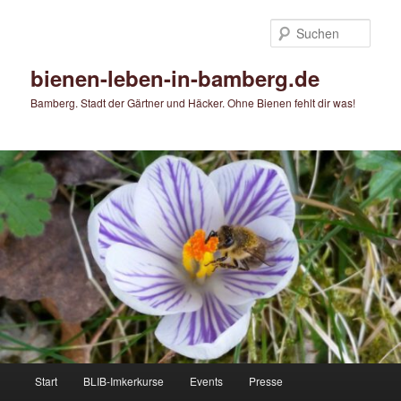
Zum
primären
Such
Inhalt
springen
bienen-leben-in-bamberg.de
Bamberg. Stadt der Gärtner und Häcker. Ohne Bienen fehlt dir was!
Hauptmenü
Start
BLIB-Imkerkurse
Events
Presse