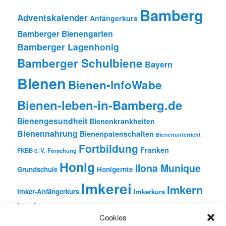
Bamberg
Adventskalender
Anfängerkurs
Bamberger Bienengarten
Bamberger Lagenhonig
Bamberger Schulbiene
Bayern
Bienen
Bienen-InfoWabe
Bienen-leben-in-Bamberg.de
Bienengesundheit
Bienenkrankheiten
Bienennahrung
Bienenpatenschaften
Bienenunterricht
Fortbildung
Franken
FKBB e. V.
Forschung
Honig
Ilona Munique
Grundschule
Honigernte
Imkerei
Imkern
Imker-Anfängerkurs
Imkerkurs
Insekten
Literatur
Lehrbienenstand
Jungimkerkurs
Cookies
Natur
Oberfranken
Monatsbetrachtungen
Pflanzen