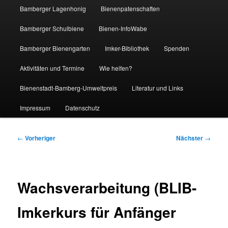
Bamberger Lagenhonig
Bienenpatenschaften
Bamberger Schulbiene
Bienen-InfoWabe
Bamberger Bienengarten
Imker-Bibliothek
Spenden
Aktivitäten und Termine
Wie helfen?
Bienenstadt-Bamberg-Umweltpreis
Literatur und Links
Impressum
Datenschutz
Beitragsnavigation
←
Vorheriger
Nächster
→
Wachsverarbeitung (BLIB-
Imkerkurs für Anfänger