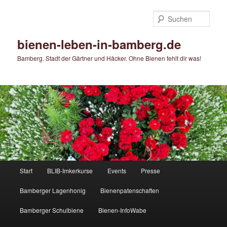
Zum
primären
Such
Inhalt
springen
bienen-leben-in-bamberg.de
Bamberg. Stadt der Gärtner und Häcker. Ohne Bienen fehlt dir was!
Hauptmenü
Start
BLIB-Imkerkurse
Events
Presse
Bamberger Lagenhonig
Bienenpatenschaften
Bamberger Schulbiene
Bienen-InfoWabe