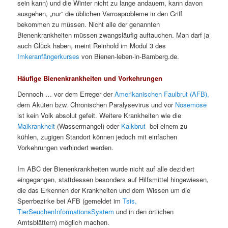
sein kann) und die Winter nicht zu lange andauern, kann davon
ausgehen, „nur“ die üblichen Varroaprobleme in den Griff
bekommen zu müssen. Nicht alle der genannten
Bienenkrankheiten müssen zwangsläufig auftauchen. Man darf ja
auch Glück haben, meint Reinhold im Modul 3 des
Imkeranfängerkurses
von Bienen-leben-in-Bamberg.de.
Häufige Bienenkrankheiten und Vorkehrungen
Dennoch … vor dem Erreger der
Amerikanischen Faulbrut (AFB),
dem Akuten bzw. Chronischen Paralysevirus und vor
Nosemose
ist kein Volk absolut gefeit. Weitere Krankheiten wie die
Maikrankheit
(Wassermangel) oder
Kalkbrut
bei einem zu
kühlen, zugigen Standort können jedoch mit einfachen
Vorkehrungen verhindert werden.
Im ABC der Bienenkrankheiten wurde nicht auf alle dezidiert
eingegangen, stattdessen besonders auf Hilfsmittel hingewiesen,
die das Erkennen der Krankheiten und dem Wissen um die
Sperrbezirke bei AFB (gemeldet im
Tsis,
TierSeuchenInformationsSystem
und in den örtlichen
Amtsblättern) möglich machen.