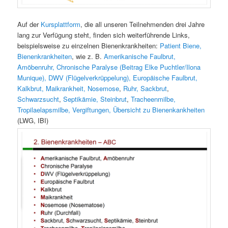
Auf der
Kursplattform
, die all unseren Teilnehmenden drei Jahre
lang zur Verfügung steht, finden sich weiterführende Links,
beispielsweise zu einzelnen Bienenkrankheiten:
Patient Biene,
Bienenkrankheiten
, wie z. B.
Amerikanische Faulbrut,
Amöbenruhr,
Chronische Paralyse (Beitrag Elke Puchtler/Ilona
Munique),
DWV (Flügelverkrüppelung),
Europäische Faulbrut,
Kalkbrut,
Maikrankheit,
Nosemose
,
Ruhr,
Sackbrut
,
Schwarzsucht
,
Septikämie,
Steinbrut
,
Tracheenmilbe,
Tropilaelapsmilbe,
Vergiftungen,
Übersicht zu Bienenkankheiten
(LWG, IBI)