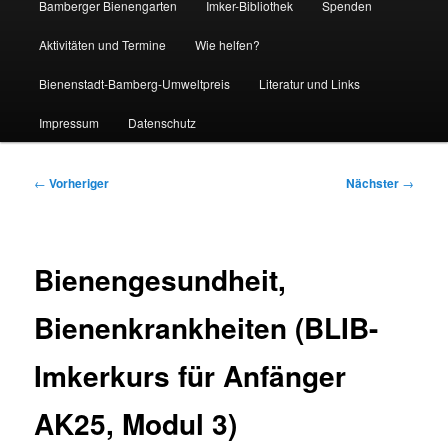
Bamberger Bienengarten
Imker-Bibliothek
Spenden
Aktivitäten und Termine
Wie helfen?
Bienenstadt-Bamberg-Umweltpreis
Literatur und Links
Impressum
Datenschutz
Beitragsnavigation
←
Vorheriger
Nächster
→
Bienengesundheit,
Bienenkrankheiten (BLIB-
Imkerkurs für Anfänger
AK25, Modul 3)