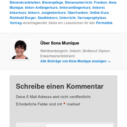
Bienenkrankheiten
,
Bienenpflege
,
Bienenunterricht
,
Franken
,
Ilona
Munique
,
Imker-Anfängerkurs
,
Imkeranfängerkurs
,
Imkerei
,
Imkerkurs
,
Imkern
,
Jungimkerkurs
,
Oberfranken
,
Online-Kurs
,
Reinhold Burger
,
Stadtimkern
,
Unterricht
,
Varroaprophylaxe
,
Vortrag
verschlagwortet. Setze ein Lesezeichen für den
Permalink
.
Über Ilona Munique
Wahlbambergerin, Imkerin, Brotberuf: Diplom.
Erwachsenenbildnerin
Alle Beiträge von Ilona Munique anzeigen
→
Schreibe einen Kommentar
Deine E-Mail-Adresse wird nicht veröffentlicht.
*
Erforderliche Felder sind mit
markiert