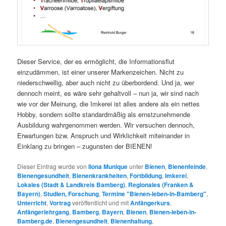
Dieser Service, der es ermöglicht, die Informationsflut
einzudämmen, ist einer unserer Markenzeichen. Nicht zu
niederschwellig, aber auch nicht zu überbordend. Und ja, wer
dennoch meint, es wäre sehr gehaltvoll – nun ja, wir sind nach
wie vor der Meinung, die Imkerei ist alles andere als ein nettes
Hobby, sondern sollte standardmäßig als ernstzunehmende
Ausbildung wahrgenommen werden. Wir versuchen dennoch,
Erwartungen bzw. Anspruch und Wirklichkeit miteinander in
Einklang zu bringen – zugunsten der BIENEN!
Dieser Eintrag wurde von
Ilona Munique
unter
Bienen
,
Bienenfeinde
,
Bienengesundheit
,
Bienenkrankheiten
,
Fortbildung
,
Imkerei
,
Lokales (Stadt & Landkreis Bamberg)
,
Regionales (Franken &
Bayern)
,
Studien, Forschung
,
Termine "Bienen-leben-in-Bamberg"
,
Unterricht
,
Vortrag
veröffentlicht und mit
Anfängerkurs
,
Anfängerlehrgang
,
Bamberg
,
Bayern
,
Bienen
,
Bienen-leben-in-
Bamberg.de
,
Bienengesundheit
,
Bienenhaltung
,