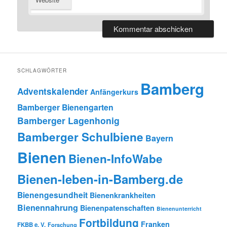
SCHLAGWÖRTER
Bamberg
Adventskalender
Anfängerkurs
Bamberger Bienengarten
Bamberger Lagenhonig
Bamberger Schulbiene
Bayern
Bienen
Bienen-InfoWabe
Bienen-leben-in-Bamberg.de
Bienengesundheit
Bienenkrankheiten
Bienennahrung
Bienenpatenschaften
Bienenunterricht
Fortbildung
Franken
FKBB e. V.
Forschung