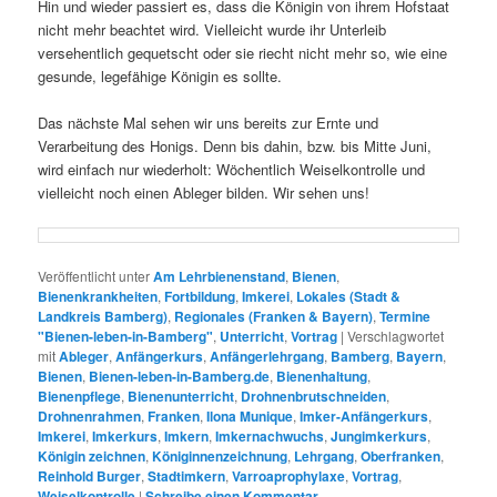
Hin und wieder passiert es, dass die Königin von ihrem Hofstaat
nicht mehr beachtet wird. Vielleicht wurde ihr Unterleib
versehentlich gequetscht oder sie riecht nicht mehr so, wie eine
gesunde, legefähige Königin es sollte.
Das nächste Mal sehen wir uns bereits zur Ernte und
Verarbeitung des Honigs. Denn bis dahin, bzw. bis Mitte Juni,
wird einfach nur wiederholt: Wöchentlich Weiselkontrolle und
vielleicht noch einen Ableger bilden. Wir sehen uns!
Veröffentlicht unter
Am Lehrbienenstand
,
Bienen
,
Bienenkrankheiten
,
Fortbildung
,
Imkerei
,
Lokales (Stadt &
Landkreis Bamberg)
,
Regionales (Franken & Bayern)
,
Termine
"Bienen-leben-in-Bamberg"
,
Unterricht
,
Vortrag
|
Verschlagwortet
mit
Ableger
,
Anfängerkurs
,
Anfängerlehrgang
,
Bamberg
,
Bayern
,
Bienen
,
Bienen-leben-in-Bamberg.de
,
Bienenhaltung
,
Bienenpflege
,
Bienenunterricht
,
Drohnenbrutschneiden
,
Drohnenrahmen
,
Franken
,
Ilona Munique
,
Imker-Anfängerkurs
,
Imkerei
,
Imkerkurs
,
Imkern
,
Imkernachwuchs
,
Jungimkerkurs
,
Königin zeichnen
,
Königinnenzeichnung
,
Lehrgang
,
Oberfranken
,
Reinhold Burger
,
Stadtimkern
,
Varroaprophylaxe
,
Vortrag
,
Weiselkontrolle
|
Schreibe einen Kommentar