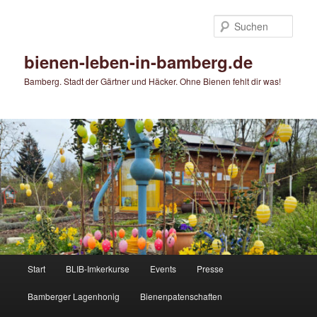
Zum
Zum
primären
sekundären
Such
Inhalt
Inhalt
springen
springen
bienen-leben-in-bamberg.de
Bamberg. Stadt der Gärtner und Häcker. Ohne Bienen fehlt dir was!
Hauptmenü
Start
BLIB-Imkerkurse
Events
Presse
Bamberger Lagenhonig
Bienenpatenschaften