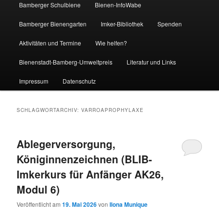
Bamberger Schulbiene
Bienen-InfoWabe
Bamberger Bienengarten
Imker-Bibliothek
Spenden
Aktivitäten und Termine
Wie helfen?
Bienenstadt-Bamberg-Umweltpreis
Literatur und Links
Impressum
Datenschutz
SCHLAGWORTARCHIV:
VARROAPROPHYLAXE
Ablegerversorgung,
Königinnenzeichnen (BLIB-
Imkerkurs für Anfänger AK26,
Modul 6)
Veröffentlicht am
19. Mai 2026
von
Ilona Munique