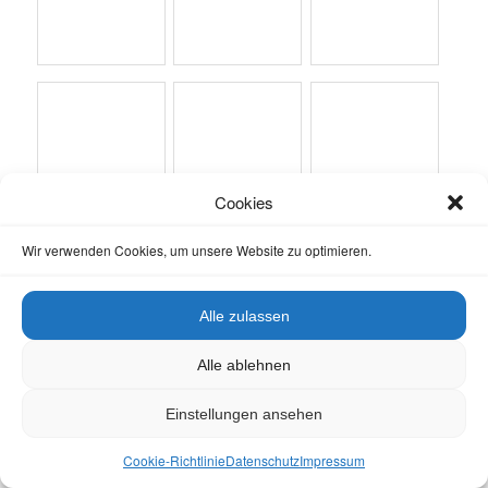
Cookies
Wir verwenden Cookies, um unsere Website zu optimieren.
Alle zulassen
Alle ablehnen
Alle Teilnehmenden bekamen sodann die Aufgabe, jeweils eine
Wabe zu ziehen, sie zu beurteilen und damit ein geeignetes
Einstellungen ansehen
Bruträhmchen zu finden.
Cookie-Richtlinie
Datenschutz
Impressum