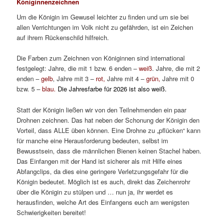
Königinnenzeichnen
Um die Königin im Gewusel leichter zu finden und um sie bei
allen Verrichtungen im Volk nicht zu gefährden, ist ein Zeichen
auf ihrem Rückenschild hilfreich.
Die Farben zum Zeichnen von Königinnen sind international
festgelegt: Jahre, die mit 1 bzw. 6 enden –
weiß
. Jahre, die mit 2
enden –
gelb
, Jahre mit 3 –
rot,
Jahre mit 4 –
grün,
Jahre mit 0
bzw. 5 –
blau.
Die Jahresfarbe für 2026 ist also weiß.
Statt der Königin ließen wir von den Teilnehmenden ein paar
Drohnen zeichnen. Das hat neben der Schonung der Königin den
Vorteil, dass ALLE üben können. Eine Drohne zu „pflücken“ kann
für manche eine Herausforderung bedeuten, selbst im
Bewusstsein, dass die männlichen Bienen keinen Stachel haben.
Das Einfangen mit der Hand ist sicherer als mit Hilfe eines
Abfangclips, da dies eine geringere Verletzungsgefahr für die
Königin bedeutet. Möglich ist es auch, direkt das Zeichenrohr
über die Königin zu stülpen und … nun ja, ihr werdet es
herausfinden, welche Art des Einfangens euch am wenigsten
Schwierigkeiten bereitet!