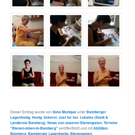
Dieser Eintrag wurde von
Ilona Munique
unter
Bamberger
Lagenhonig
,
Honig
,
Imkerei
,
Just for fun
,
Lokales (Stadt &
Landkreis Bamberg)
,
News von unseren Bienenpaten
,
Termine
"Bienen-leben-in-Bamberg"
veröffentlicht und mit
Abfüllen
,
Bamberg
,
Bamberger Lagenhonig
,
Bienenpaten
,