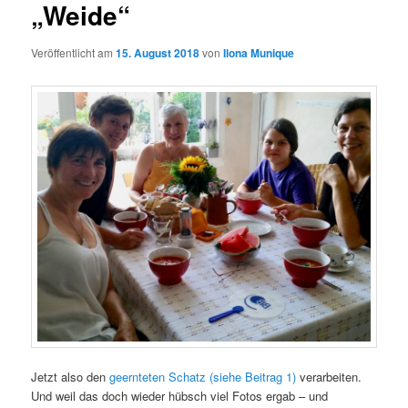
„Weide“
Veröffentlicht am
15. August 2018
von
Ilona Munique
Jetzt also den
geernteten Schatz (siehe Beitrag 1)
verarbeiten.
Und weil das doch wieder hübsch viel Fotos ergab – und