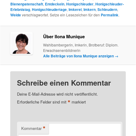
Bienenpatenschaft
,
Entdeckeln
,
Honigschleuder
,
Honigschleuder-
Erlebnistag
,
Honigschleudertage
,
Imkerei
,
Imkern
,
Schleudern
,
Weide
verschlagwortet. Setze ein Lesezeichen für den
Permalink
.
Über Ilona Munique
Wahlbambergerin, Imkerin, Brotberuf: Diplom.
Erwachsenenbildnerin
Alle Beiträge von Ilona Munique anzeigen
→
Schreibe einen Kommentar
Deine E-Mail-Adresse wird nicht veröffentlicht.
*
Erforderliche Felder sind mit
markiert
*
Kommentar