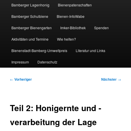
Bamberger Lagenhonig
Bienenpatenschaften
Bamberger Schulbiene
Bienen-InfoWabe
Bamberger Bienengarten
Imker-Bibliothek
Spenden
Aktivitäten und Termine
Wie helfen?
Bienenstadt-Bamberg-Umweltpreis
Literatur und Links
Impressum
Datenschutz
Beitragsnavigation
←
Vorheriger
Nächster
→
Teil 2: Honigernte und -
verarbeitung der Lage