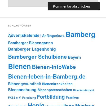
SCHLAGWÖRTER
Bamberg
Adventskalender
Anfängerkurs
Bamberger Bienengarten
Bamberger Lagenhonig
Bamberger Schulbiene
Bayern
Bienen
Bienen-InfoWabe
Bienen-leben-in-Bamberg.de
Bienengesundheit
Bienenkrankheiten
Bienennahrung
Bienenpatenschaften
Bienenunterricht
Fortbildung
Franken
FKBB e. V.
Forschung
Honig
Ilona Munique