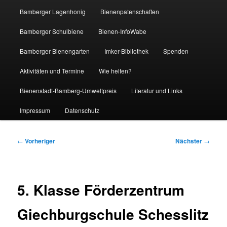
Bamberger Lagenhonig
Bienenpatenschaften
Bamberger Schulbiene
Bienen-InfoWabe
Bamberger Bienengarten
Imker-Bibliothek
Spenden
Aktivitäten und Termine
Wie helfen?
Bienenstadt-Bamberg-Umweltpreis
Literatur und Links
Impressum
Datenschutz
Beitragsnavigation
←
Vorheriger
Nächster
→
5. Klasse Förderzentrum
Giechburgschule Schesslitz