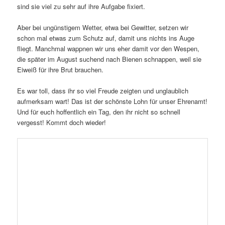
sind sie viel zu sehr auf ihre Aufgabe fixiert.
Aber bei ungünstigem Wetter, etwa bei Gewitter, setzen wir
schon mal etwas zum Schutz auf, damit uns nichts ins Auge
fliegt. Manchmal wappnen wir uns eher damit vor den Wespen,
die später im August suchend nach Bienen schnappen, weil sie
Eiweiß für ihre Brut brauchen.
Es war toll, dass ihr so viel Freude zeigten und unglaublich
aufmerksam wart! Das ist der schönste Lohn für unser Ehrenamt!
Und für euch hoffentlich ein Tag, den ihr nicht so schnell
vergesst! Kommt doch wieder!
Dieser Eintrag wurde von
Ilona Munique
unter
Am Lehrbienenstand
,
Bamberger Schulbiene
,
Bienen
,
Bienen-InfoWabe
,
Bienen-
InfoWabe
,
Bienennahrung
,
Honig
,
Imkerei
,
Insekten
,
Just for fun
,
Lokales (Stadt & Landkreis Bamberg)
,
Regionales (Franken &