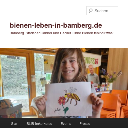
Zum
primären
Such
Inhalt
springen
bienen-leben-in-bamberg.de
Bamberg. Stadt der Gärtner und Häcker. Ohne Bienen fehlt dir was!
Hauptmenü
Start
BLIB-Imkerkurse
Events
Presse