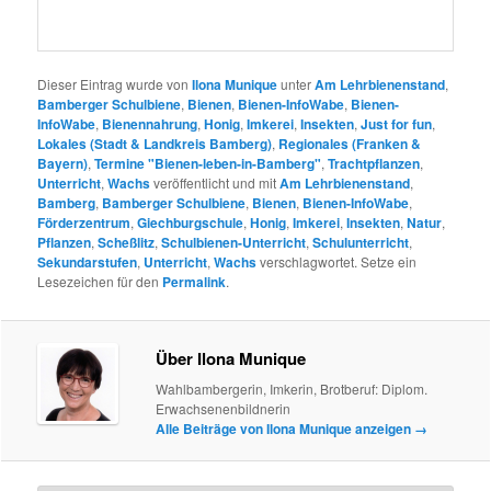
Bayern)
,
Termine "Bienen-leben-in-Bamberg"
,
Trachtpflanzen
,
Unterricht
,
Wachs
veröffentlicht und mit
Am Lehrbienenstand
,
Bamberg
,
Bamberger Schulbiene
,
Bienen
,
Bienen-InfoWabe
,
Förderzentrum
,
Giechburgschule
,
Honig
,
Imkerei
,
Insekten
,
Natur
,
Pflanzen
,
Scheßlitz
,
Schulbienen-Unterricht
,
Schulunterricht
,
Sekundarstufen
,
Unterricht
,
Wachs
verschlagwortet. Setze ein
Lesezeichen für den
Permalink
.
Über Ilona Munique
Wahlbambergerin, Imkerin, Brotberuf: Diplom.
Erwachsenenbildnerin
Alle Beiträge von Ilona Munique anzeigen
→
Schreibe einen Kommentar
Deine E-Mail-Adresse wird nicht veröffentlicht.
*
Erforderliche Felder sind mit
markiert