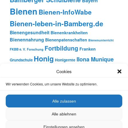
Fortbildung
Franken
FKBB e. V.
Forschung
Honig
Ilona Munique
Grundschule
Honigernte
Imkerei
Imkern
Imker-Anfängerkurs
Imkerkurs
Insekten
Literatur
Lehrbienenstand
Jungimkerkurs
Natur
Oberfranken
Monatsbetrachtungen
Pflanzen
Reinhold Burger
Rezension
Schulbienen-Unterricht
Unterricht
Schulunterricht
Trachtpflanzen
Vortrag
Cookies
Wachs
Wildbienen
Varroabehandlung
Wir verwenden Cookies, um unsere Website zu optimieren.
Alle zulassen
Datenschutz
Stolz präsentiert von WordPress
Alle ablehnen
Einstellungen ansehen