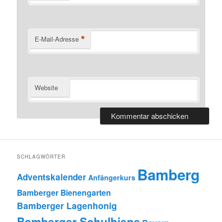
Website
SCHLAGWÖRTER
Bamberg
Adventskalender
Anfängerkurs
Bamberger Bienengarten
Bamberger Lagenhonig
Bamberger Schulbiene
Bayern
Bienen
Bienen-InfoWabe
Bienen-leben-in-Bamberg.de
Bienengesundheit
Bienenkrankheiten
Bienennahrung
Bienenpatenschaften
Bienenunterricht