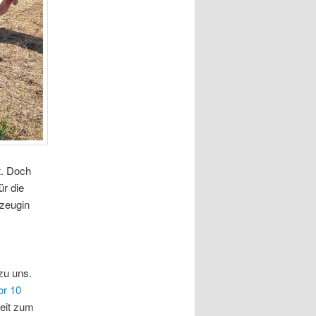
t. Doch
ür die
uzeugin
zu uns.
or 10
eit zum