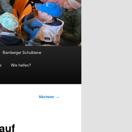
Bamberger Schulbiene
e
Wie helfen?
Nächster
→
auf