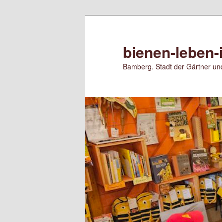
Zum
primären
Inhalt
bienen-leben-
springen
Bamberg. Stadt der Gärtner und