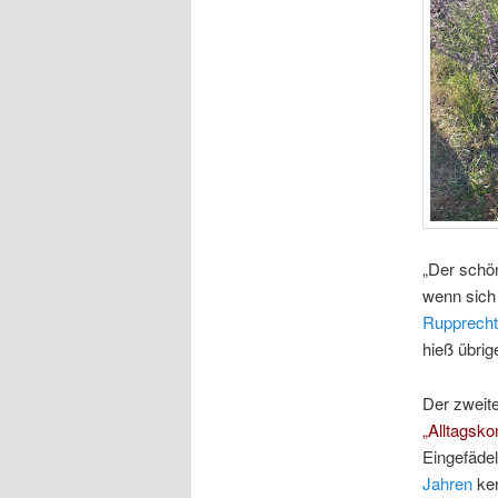
„Der schö
wenn sich 
Rupprecht
hieß übri
Der zweit
„Alltagsk
Eingefädel
Jahren
ken