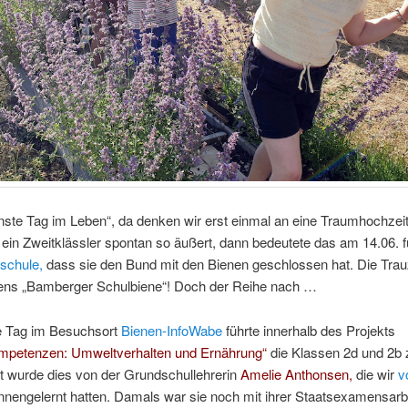
nste Tag im Leben“, da denken wir erst einmal an eine Traumhochzei
ein Zweitklässler spontan so äußert, dann bedeutete das am 14.06. f
schule,
dass sie den Bund mit den Bienen geschlossen hat. Die Tra
gens „Bamberger Schulbiene“! Doch der Reihe nach …
e Tag im Besuchsort
Bienen-InfoWabe
führte innerhalb des Projekts
ompetenzen: Umweltverhalten und Ernährung“
die Klassen 2d und 2b 
t wurde dies von der Grundschullehrerin
Amelie Anthonsen,
die wir
v
nengelernt hatten. Damals war sie noch mit ihrer Staatsexamensarb