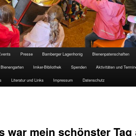
Events
Presse
Bamberger Lagenhonig
Bienenpatenschaften
Bienengarten
Imker-Bibliothek
Spenden
Aktivitäten und Termin
s
Literatur und Links
Impressum
Datenschutz
s war mein schönster Tag 