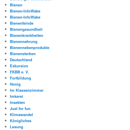
Bienen
Bienen-InfoWabe
Bienen-InfoWabe
Bienenfeinde
Bienengesundheit
Bienenkrankheiten
Bienennahrung
Bienennebenprodukte
Bienensterben
Deutschland
Exkursion
FKBB e. V.
Fortbildung
Honig
Im Klassenzimmer
Imkerei
Insekten
Just for fun
Klimawandel
Königliches
Lesung