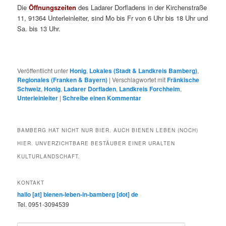
Die
Öffnungszeiten
des Ladarer Dorfladens in der Kirchenstraße
11, 91364 Unterleinleiter, sind Mo bis Fr von 6 Uhr bis 18 Uhr und
Sa. bis 13 Uhr.
Veröffentlicht unter
Honig
,
Lokales (Stadt & Landkreis Bamberg)
,
Regionales (Franken & Bayern)
|
Verschlagwortet mit
Fränkische
Schweiz
,
Honig
,
Ladarer Dorfladen
,
Landkreis Forchheim
,
Unterleinleiter
|
Schreibe einen Kommentar
BAMBERG HAT NICHT NUR BIER. AUCH BIENEN LEBEN (NOCH)
HIER. UNVERZICHTBARE BESTÄUBER EINER URALTEN
KULTURLANDSCHAFT.
KONTAKT
hallo [at] bienen-leben-in-bamberg [dot] de
Tel. 0951-3094539