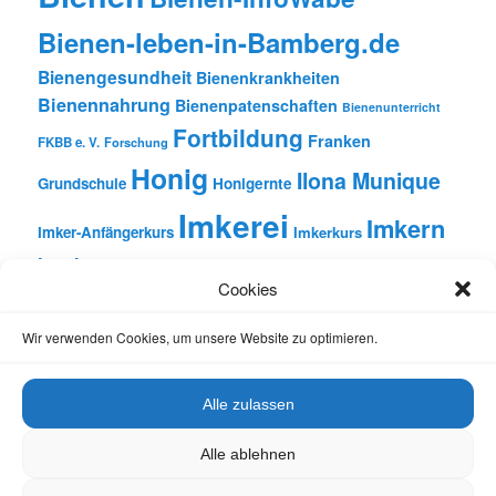
Bienen-leben-in-Bamberg.de
Bienengesundheit
Bienenkrankheiten
Bienennahrung
Bienenpatenschaften
Bienenunterricht
Fortbildung
Franken
FKBB e. V.
Forschung
Honig
Ilona Munique
Grundschule
Honigernte
Imkerei
Imkern
Imker-Anfängerkurs
Imkerkurs
Insekten
Literatur
Lehrbienenstand
Jungimkerkurs
Cookies
Natur
Oberfranken
Monatsbetrachtungen
Pflanzen
Reinhold Burger
Rezension
Schulbienen-Unterricht
Wir verwenden Cookies, um unsere Website zu optimieren.
Unterricht
Schulunterricht
Trachtpflanzen
Vortrag
Wachs
Wildbienen
Varroabehandlung
Alle zulassen
Alle ablehnen