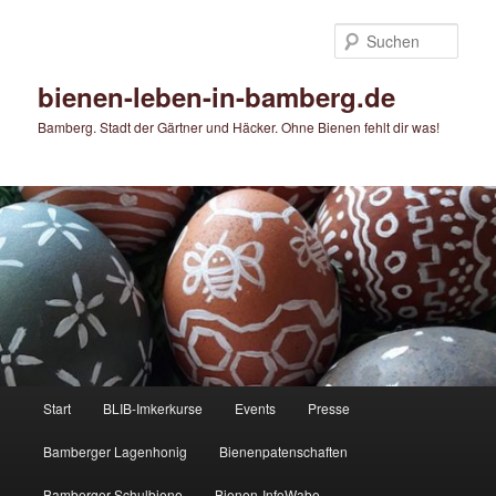
Zum
Zum
primären
sekundären
Such
Inhalt
Inhalt
springen
springen
bienen-leben-in-bamberg.de
Bamberg. Stadt der Gärtner und Häcker. Ohne Bienen fehlt dir was!
Hauptmenü
Start
BLIB-Imkerkurse
Events
Presse
Bamberger Lagenhonig
Bienenpatenschaften
Bamberger Schulbiene
Bienen-InfoWabe