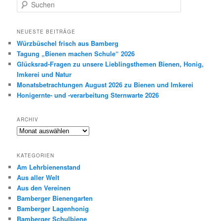
S
u
c
h
NEUESTE BEITRÄGE
e
Würzbüschel frisch aus Bamberg
n
Tagung „Bienen machen Schule“ 2026
Glücksrad-Fragen zu unsere Lieblingsthemen Bienen, Honig,
Imkerei und Natur
Monatsbetrachtungen August 2026 zu Bienen und Imkerei
Honigernte- und -verarbeitung Sternwarte 2026
ARCHIV
Archiv
KATEGORIEN
Am Lehrbienenstand
Aus aller Welt
Aus den Vereinen
Bamberger Bienengarten
Bamberger Lagenhonig
Bamberger Schulbiene