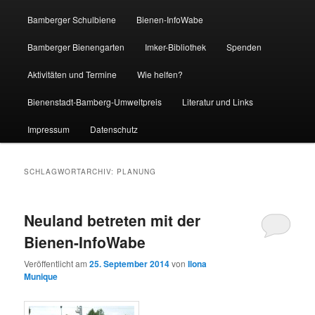
Bamberger Schulbiene
Bienen-InfoWabe
Bamberger Bienengarten
Imker-Bibliothek
Spenden
Aktivitäten und Termine
Wie helfen?
Bienenstadt-Bamberg-Umweltpreis
Literatur und Links
Impressum
Datenschutz
SCHLAGWORTARCHIV:
PLANUNG
Neuland betreten mit der
Bienen-InfoWabe
Veröffentlicht am
25. September 2014
von
Ilona
Munique