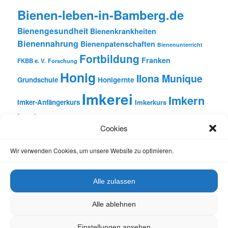
Bienen-leben-in-Bamberg.de
Bienengesundheit
Bienenkrankheiten
Bienennahrung
Bienenpatenschaften
Bienenunterricht
Fortbildung
Franken
FKBB e. V.
Forschung
Honig
Ilona Munique
Grundschule
Honigernte
Imkerei
Imkern
Imker-Anfängerkurs
Imkerkurs
Insekten
Literatur
Lehrbienenstand
Jungimkerkurs
Cookies
Natur
Oberfranken
Monatsbetrachtungen
Pflanzen
Reinhold Burger
Rezension
Schulbienen-Unterricht
Wir verwenden Cookies, um unsere Website zu optimieren.
Unterricht
Schulunterricht
Trachtpflanzen
Vortrag
Wachs
Wildbienen
Varroabehandlung
Alle zulassen
Alle ablehnen
Einstellungen ansehen