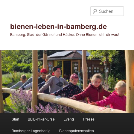
Zum
Zum
primären
sekundären
Such
Inhalt
Inhalt
springen
springen
bienen-leben-in-bamberg.de
Bamberg. Stadt der Gärtner und Häcker. Ohne Bienen fehlt dir was!
Hauptmenü
Start
BLIB-Imkerkurse
Events
Presse
Bamberger Lagenhonig
Bienenpatenschaften