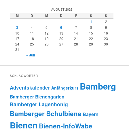
AUGUST 2026
M
D
M
D
F
S
S
1
2
3
4
5
6
7
8
9
10
11
12
13
14
15
16
17
18
19
20
21
22
23
24
25
26
27
28
29
30
31
« Juli
SCHLAGWÖRTER
Bamberg
Adventskalender
Anfängerkurs
Bamberger Bienengarten
Bamberger Lagenhonig
Bamberger Schulbiene
Bayern
Bienen
Bienen-InfoWabe