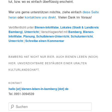
tut, bzw. wo es einfach überflüssig erscheint.
Wer uns gerne unterstützen möchte, ziehe einfach
diese Seite
heran
oder
kontaktiere uns direkt.
Vielen Dank im Voraus!
Veröffentlicht unter
Bienen-InfoWabe
,
Lokales (Stadt & Landkreis
Bamberg)
,
Unterricht
|
Verschlagwortet mit
Bamberg
,
Bienen-
InfoWabe
,
Planung
,
Schulbienen-Unterricht
,
Schulunterricht
,
Unterricht
|
Schreibe einen Kommentar
BAMBERG HAT NICHT NUR BIER. AUCH BIENEN LEBEN (NOCH)
HIER. UNVERZICHTBARE BESTÄUBER EINER URALTEN
KULTURLANDSCHAFT.
KONTAKT
hallo [at] bienen-leben-in-bamberg [dot] de
Tel. 0951-3094539
S
u