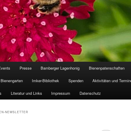
Events
Presse
Bamberger Lagenhonig
Bienenpatenschaften
Bienengarten
Imker-Bibliothek
Spenden
Aktivitäten und Termin
s
Literatur und Links
Impressum
Datenschutz
EN-NEWSLETTER