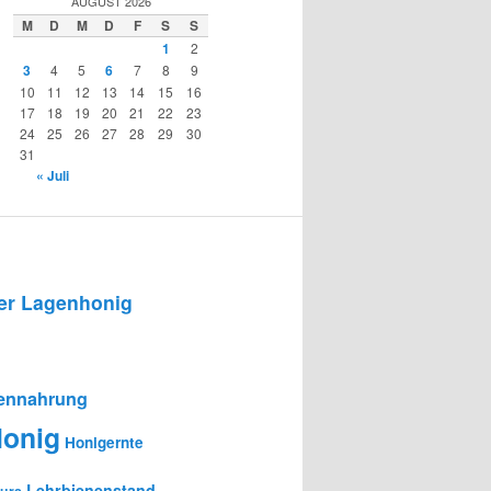
AUGUST 2026
M
D
M
D
F
S
S
1
2
3
4
5
6
7
8
9
10
11
12
13
14
15
16
17
18
19
20
21
22
23
24
25
26
27
28
29
30
31
« Juli
r Lagenhonig
ennahrung
onig
Honigernte
Lehrbienenstand
urs