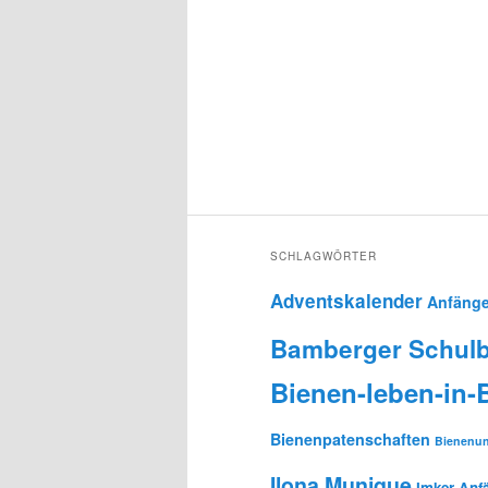
SCHLAGWÖRTER
Adventskalender
Anfänge
Bamberger Schulb
Bienen-leben-in
Bienenpatenschaften
Bienenun
Ilona Munique
Imker-Anf