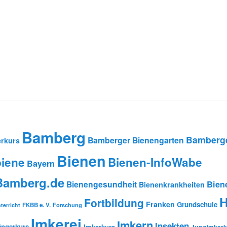
Bamberg
Bamberge
Bamberger Bienengarten
rkurs
Bienen
iene
Bienen-InfoWabe
Bayern
-Bamberg.de
Bienengesundheit
Bien
Bienenkrankheiten
H
Fortbildung
Franken
Grundschule
FKBB e. V.
Forschung
terricht
Imkerei
Imkern
Insekten
ängerkurs
Imkerkurs
Jungimkerk