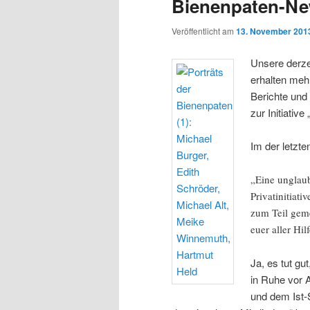
Bienenpaten-New
Veröffentlicht am
13. November 201
Unsere derz
erhalten mehr
Berichte und
zur Initiativ
Im der letzt
„Eine unglaub
Privatinitiati
zum Teil geme
euer aller Hil
Ja, es tut gu
in Ruhe vor 
und dem Ist-