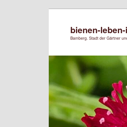
Zum
Zum
primären
sekundären
Inhalt
Inhalt
bienen-leben-
springen
springen
Bamberg. Stadt der Gärtner und