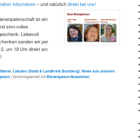
 näher informieren
– und natürlich
direkt bei uns!
Bienenpatenschaft ist ein
und sinn-volles
eschenk. Liebevoll
chenken senden wir per
12. um 18 Uhr direkt am
!
lbiene
,
Lokales (Stadt & Landkreis Bamberg)
,
News aus unseren
paten
|
Verschlagwortet mit
Bienenpaten-Newsletter
,