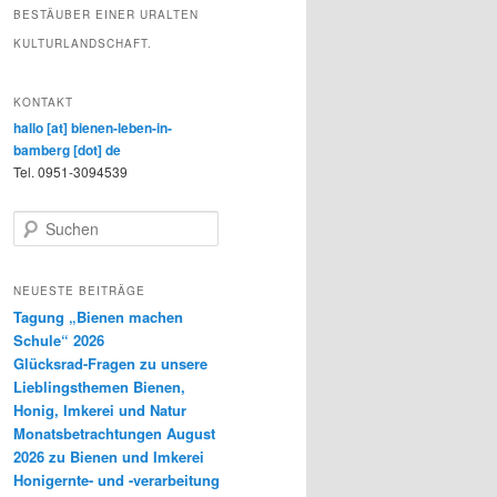
BESTÄUBER EINER URALTEN
KULTURLANDSCHAFT.
KONTAKT
hallo [at] bienen-leben-in-
bamberg [dot] de
Tel. 0951-3094539
S
u
c
h
NEUESTE BEITRÄGE
e
Tagung „Bienen machen
n
Schule“ 2026
Glücksrad-Fragen zu unsere
Lieblingsthemen Bienen,
Honig, Imkerei und Natur
Monatsbetrachtungen August
2026 zu Bienen und Imkerei
Honigernte- und -verarbeitung