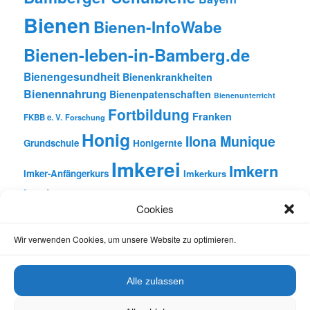
Bienen
Bienen-InfoWabe
Bienen-leben-in-Bamberg.de
Bienengesundheit
Bienenkrankheiten
Bienennahrung
Bienenpatenschaften
Bienenunterricht
Fortbildung
Franken
FKBB e. V.
Forschung
Honig
Ilona Munique
Grundschule
Honigernte
Imkerei
Imkern
Imker-Anfängerkurs
Imkerkurs
Insekten
Literatur
Lehrbienenstand
Jungimkerkurs
Cookies
Natur
Oberfranken
Monatsbetrachtungen
Pflanzen
Reinhold Burger
Rezension
Schulbienen-Unterricht
Wir verwenden Cookies, um unsere Website zu optimieren.
Unterricht
Schulunterricht
Trachtpflanzen
Vortrag
Wachs
Wildbienen
Varroabehandlung
Alle zulassen