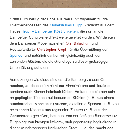
1.300 Euro betrug der Erlös aus den Eintrittsgeldern zu drei
Event-Abendessen des
Möbelhauses Pilipp,
kredenzt aus dem
Hause
Kropf – Bamberger Köstlichkeiten,
die nun an die
Bamberger Schulbiene direkt weitergeleitet wurden. Wir danken
dem Bamberger Möbelhausleiter,
Olaf Balschun,
und
Restaurantleiter
Christopher Kropf,
für die Übermittlung der
Spende,
und natürlich danken wir gleichzeitig auch den
zahlenden Gästen, die die Grundlage zu dieser großzügigen
Unterstützung schufen!
Vernetzungen wie diese sind es, die Bamberg zu dem Ort
machen, an denen sich nicht nur Einheimische und Touristen,
sondern auch Bienen heimisch fühlen. Es kann so einfach sein –
an gepflegten Tischen auf bequemen Stühlen (z. B. aus einem
standortnahen Möbelhaus) sitzend, exzellente Speisen (z. B. von
heimischen Köchen) aus regionalen Zutaten (z. B. aus der
Gärtnerstadt) genießen, bestäubt von der fleißigen Bienenwelt (z.
B. geplegt von hiesigen Imkern), sich gegenseitig beglückend in
dieser wunderschönen fränkischen Stadt … ja, das macht das