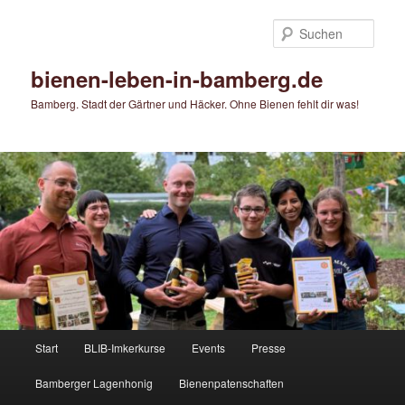
Zum
Zum
primären
sekundären
Such
Inhalt
Inhalt
springen
springen
bienen-leben-in-bamberg.de
Bamberg. Stadt der Gärtner und Häcker. Ohne Bienen fehlt dir was!
Hauptmenü
Start
BLIB-Imkerkurse
Events
Presse
Bamberger Lagenhonig
Bienenpatenschaften