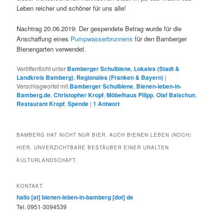
Leben reicher und schöner für uns alle!
Nachtrag 20.06.2019: Der gespendete Betrag wurde für die
Anschaffung eines
Pumpwasserbrunnens
für den Bamberger
Bienengarten verwendet.
Veröffentlicht unter
Bamberger Schulbiene
,
Lokales (Stadt &
Landkreis Bamberg)
,
Regionales (Franken & Bayern)
|
Verschlagwortet mit
Bamberger Schulbiene
,
Bienen-leben-in-
Bamberg.de
,
Christopher Kropf
,
Möbelhaus Pilipp
,
Olaf Balschun
,
Restaurant Kropf
,
Spende
|
1
Antwort
BAMBERG HAT NICHT NUR BIER. AUCH BIENEN LEBEN (NOCH)
HIER. UNVERZICHTBARE BESTÄUBER EINER URALTEN
KULTURLANDSCHAFT.
KONTAKT
hallo [at] bienen-leben-in-bamberg [dot] de
Tel. 0951-3094539