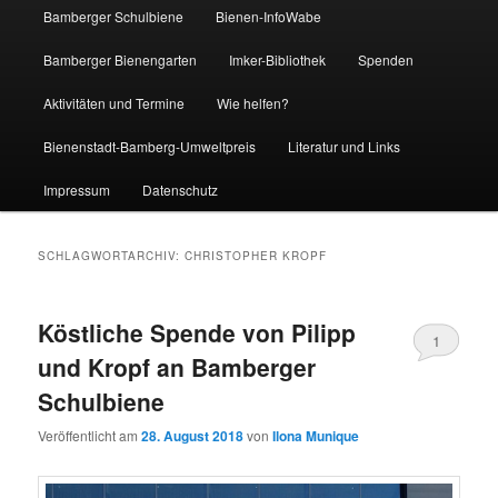
Bamberger Schulbiene
Bienen-InfoWabe
Bamberger Bienengarten
Imker-Bibliothek
Spenden
Aktivitäten und Termine
Wie helfen?
Bienenstadt-Bamberg-Umweltpreis
Literatur und Links
Impressum
Datenschutz
SCHLAGWORTARCHIV:
CHRISTOPHER KROPF
Köstliche Spende von Pilipp
1
und Kropf an Bamberger
Schulbiene
Veröffentlicht am
28. August 2018
von
Ilona Munique