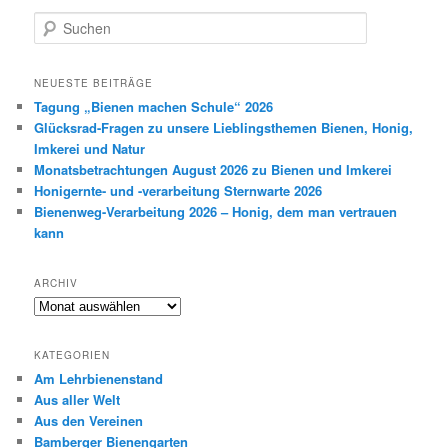
S
u
c
h
NEUESTE BEITRÄGE
e
Tagung „Bienen machen Schule“ 2026
n
Glücksrad-Fragen zu unsere Lieblingsthemen Bienen, Honig,
Imkerei und Natur
Monatsbetrachtungen August 2026 zu Bienen und Imkerei
Honigernte- und -verarbeitung Sternwarte 2026
Bienenweg-Verarbeitung 2026 – Honig, dem man vertrauen
kann
ARCHIV
Archiv
KATEGORIEN
Am Lehrbienenstand
Aus aller Welt
Aus den Vereinen
Bamberger Bienengarten