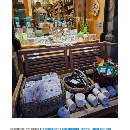
Veröffentlicht unter
Bamberger Lagenhonig
,
Honig
,
Just for fun
,