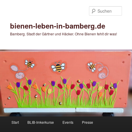
Zum
Zum
primären
sekundären
Such
Inhalt
Inhalt
springen
springen
bienen-leben-in-bamberg.de
Bamberg. Stadt der Gärtner und Häcker. Ohne Bienen fehlt dir was!
Hauptmenü
Start
BLIB-Imkerkurse
Events
Presse