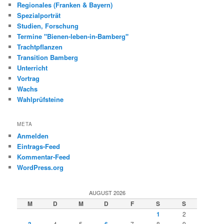
Regionales (Franken & Bayern)
Spezialporträt
Studien, Forschung
Termine "Bienen-leben-in-Bamberg"
Trachtpflanzen
Transition Bamberg
Unterricht
Vortrag
Wachs
Wahlprüfsteine
META
Anmelden
Eintrags-Feed
Kommentar-Feed
WordPress.org
AUGUST 2026
M
D
M
D
F
S
S
1
2
3
4
5
6
7
8
9