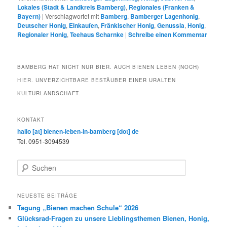
Lokales (Stadt & Landkreis Bamberg)
,
Regionales (Franken &
Bayern)
|
Verschlagwortet mit
Bamberg
,
Bamberger Lagenhonig
,
Deutscher Honig
,
Einkaufen
,
Fränkischer Honig
,
Genussla
,
Honig
,
Regionaler Honig
,
Teehaus Scharnke
|
Schreibe einen Kommentar
BAMBERG HAT NICHT NUR BIER. AUCH BIENEN LEBEN (NOCH)
HIER. UNVERZICHTBARE BESTÄUBER EINER URALTEN
KULTURLANDSCHAFT.
KONTAKT
hallo [at] bienen-leben-in-bamberg [dot] de
Tel. 0951-3094539
S
u
c
h
NEUESTE BEITRÄGE
e
Tagung „Bienen machen Schule“ 2026
n
Glücksrad-Fragen zu unsere Lieblingsthemen Bienen, Honig,