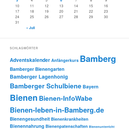
10
11
12
13
14
15
16
17
18
19
20
21
22
23
24
25
26
27
28
29
30
31
« Juli
SCHLAGWÖRTER
Bamberg
Adventskalender
Anfängerkurs
Bamberger Bienengarten
Bamberger Lagenhonig
Bamberger Schulbiene
Bayern
Bienen
Bienen-InfoWabe
Bienen-leben-in-Bamberg.de
Bienengesundheit
Bienenkrankheiten
Bienennahrung
Bienenpatenschaften
Bienenunterricht