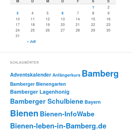
M
D
M
D
F
S
S
1
2
3
4
5
6
7
8
9
10
11
12
13
14
15
16
17
18
19
20
21
22
23
24
25
26
27
28
29
30
31
« Juli
SCHLAGWÖRTER
Bamberg
Adventskalender
Anfängerkurs
Bamberger Bienengarten
Bamberger Lagenhonig
Bamberger Schulbiene
Bayern
Bienen
Bienen-InfoWabe
Bienen-leben-in-Bamberg.de