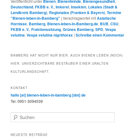
Veröffentlicht unter
Bienen
,
Bienenfeinde
,
Bienengesundheit
,
Deutschland
,
FKBB e. V.
,
Imkerei
,
Insekten
,
Lokales (Stadt &
Landkreis Bamberg)
,
Regionales (Franken & Bayern)
,
Termine
"Bienen-leben-in-Bamberg"
|
Verschlagwortet mit
Asiatische
Hornisse
,
Bamberg
,
Bienen-leben-in-Bamberg.de
,
BUB
,
CSU
,
FKBB e. V.
,
Fraktionssitzung
,
Grünes Bamberg
,
SPD
,
Vespa
velutina
,
Vespa velutina nigrithorax
|
Schreibe einen Kommentar
BAMBERG HAT NICHT NUR BIER. AUCH BIENEN LEBEN (NOCH)
HIER. UNVERZICHTBARE BESTÄUBER EINER URALTEN
KULTURLANDSCHAFT.
KONTAKT
hallo [at] bienen-leben-in-bamberg [dot] de
Tel. 0951-3094539
S
u
c
h
NEUESTE BEITRÄGE
e