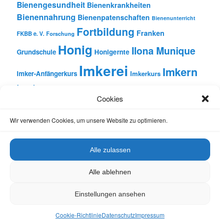
Bienengesundheit
Bienenkrankheiten
Bienennahrung
Bienenpatenschaften
Bienenunterricht
Fortbildung
Franken
FKBB e. V.
Forschung
Honig
Ilona Munique
Grundschule
Honigernte
Imkerei
Imkern
Imker-Anfängerkurs
Imkerkurs
Insekten
Literatur
Lehrbienenstand
Jungimkerkurs
Cookies
Natur
Oberfranken
Monatsbetrachtungen
Pflanzen
Reinhold Burger
Rezension
Schulbienen-Unterricht
Wir verwenden Cookies, um unsere Website zu optimieren.
Unterricht
Schulunterricht
Trachtpflanzen
Vortrag
Wachs
Wildbienen
Varroabehandlung
Alle zulassen
Alle ablehnen
Einstellungen ansehen
Datenschutz
Stolz präsentiert von WordPress
Cookie-Richtlinie
Datenschutz
Impressum