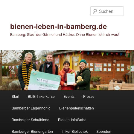
Zum
Zum
primären
sekundären
Such
Inhalt
Inhalt
springen
springen
bienen-leben-in-bamberg.de
Bamberg. Stadt der Gärtner und Häcker. Ohne Bienen fehlt dir was!
Hauptmenü
Start
BLIB-Imkerkurse
Events
Presse
Bamberger Lagenhonig
Bienenpatenschaften
Bamberger Schulbiene
Bienen-InfoWabe
Bamberger Bienengarten
Imker-Bibliothek
Spenden