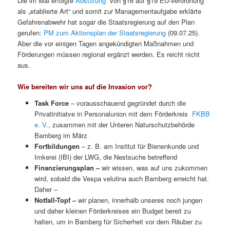
Die im Mai erfolgte
Abstufung
von §16 auf §19 EU-Verordnung
als „etablierte Art“ und somit zur Managementaufgabe erklärte
Gefahrenabwehr hat sogar die Staatsregierung auf den Plan
gerufen:
PM zum Aktionsplan der Staatsregierung
(09.07.25).
Aber die vor einigen Tagen angekündigten Maßnahmen und
Förderungen müssen regional ergänzt werden. Es reicht nicht
aus.
Wie bereiten wir uns auf die Invasion vor?
Task Force
– vorausschauend gegründet durch die
Privatinitiatve in Personalunion mit dem Förderkreis
FKBB
e. V.
, zusammen mit der Unteren Naturschutzbehörde
Bamberg im März
Fortbildungen
– z. B. am Institut für Bienenkunde und
Imkerei (IBI) der LWG, die Nestsuche betreffend
Finanzierungsplan –
wir wissen, was
auf uns zukommen
wird, sobald die Vespa velutina auch Bamberg erreicht hat.
Daher –
Notfall-Topf –
wir planen, innerhalb unseres noch jungen
und daher kleinen Förderkreises ein Budget bereit zu
halten, um in Bamberg für Sicherheit vor dem Räuber zu