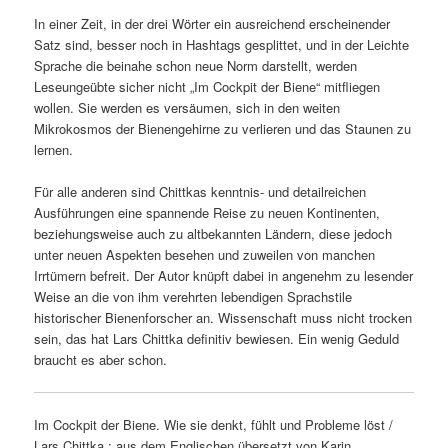
In einer Zeit, in der drei Wörter ein ausreichend erscheinender
Satz sind, besser noch in Hashtags gesplittet, und in der Leichte
Sprache die beinahe schon neue Norm darstellt, werden
Leseungeübte sicher nicht „Im Cockpit der Biene“ mitfliegen
wollen. Sie werden es versäumen, sich in den weiten
Mikrokosmos der Bienengehirne zu verlieren und das Staunen zu
lernen.
Für alle anderen sind Chittkas kenntnis- und detailreichen
Ausführungen eine spannende Reise zu neuen Kontinenten,
beziehungsweise auch zu altbekannten Ländern, diese jedoch
unter neuen Aspekten besehen und zuweilen von manchen
Irrtümern befreit. Der Autor knüpft dabei in angenehm zu lesender
Weise an die von ihm verehrten lebendigen Sprachstile
historischer Bienenforscher an. Wissenschaft muss nicht trocken
sein, das hat Lars Chittka definitiv bewiesen. Ein wenig Geduld
braucht es aber schon.
Im Cockpit der Biene. Wie sie denkt, fühlt und Probleme löst /
Lars Chittka ; aus dem Englischen übersetzt von Karin