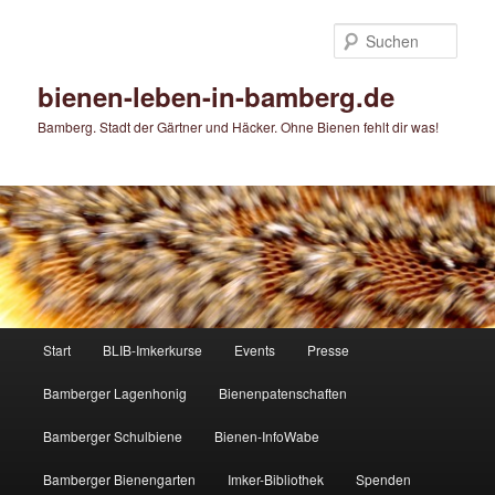
Zum
Zum
primären
sekundären
Such
Inhalt
Inhalt
springen
springen
bienen-leben-in-bamberg.de
Bamberg. Stadt der Gärtner und Häcker. Ohne Bienen fehlt dir was!
Hauptmenü
Start
BLIB-Imkerkurse
Events
Presse
Bamberger Lagenhonig
Bienenpatenschaften
Bamberger Schulbiene
Bienen-InfoWabe
Bamberger Bienengarten
Imker-Bibliothek
Spenden