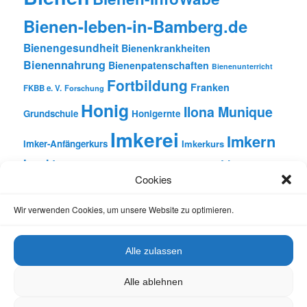
Bienen-leben-in-Bamberg.de
Bienengesundheit
Bienenkrankheiten
Bienennahrung
Bienenpatenschaften
Bienenunterricht
Fortbildung
Franken
FKBB e. V.
Forschung
Honig
Ilona Munique
Grundschule
Honigernte
Imkerei
Imkern
Imker-Anfängerkurs
Imkerkurs
Insekten
Literatur
Lehrbienenstand
Jungimkerkurs
Cookies
Natur
Oberfranken
Monatsbetrachtungen
Pflanzen
Reinhold Burger
Rezension
Schulbienen-Unterricht
Wir verwenden Cookies, um unsere Website zu optimieren.
Unterricht
Schulunterricht
Trachtpflanzen
Vortrag
Wachs
Wildbienen
Varroabehandlung
Alle zulassen
Alle ablehnen