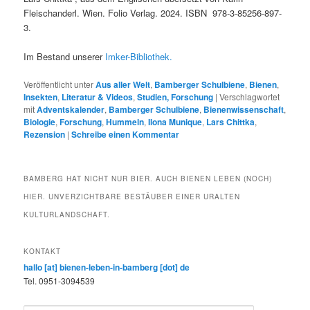
Fleischanderl. Wien. Folio Verlag. 2024. ISBN 978-3-85256-897-
3.
Im Bestand unserer
Imker-Bibliothek.
Veröffentlicht unter
Aus aller Welt
,
Bamberger Schulbiene
,
Bienen
,
Insekten
,
Literatur & Videos
,
Studien, Forschung
|
Verschlagwortet
mit
Adventskalender
,
Bamberger Schulbiene
,
Bienenwissenschaft
,
Biologie
,
Forschung
,
Hummeln
,
Ilona Munique
,
Lars Chittka
,
Rezension
|
Schreibe einen Kommentar
BAMBERG HAT NICHT NUR BIER. AUCH BIENEN LEBEN (NOCH)
HIER. UNVERZICHTBARE BESTÄUBER EINER URALTEN
KULTURLANDSCHAFT.
KONTAKT
hallo [at] bienen-leben-in-bamberg [dot] de
Tel. 0951-3094539