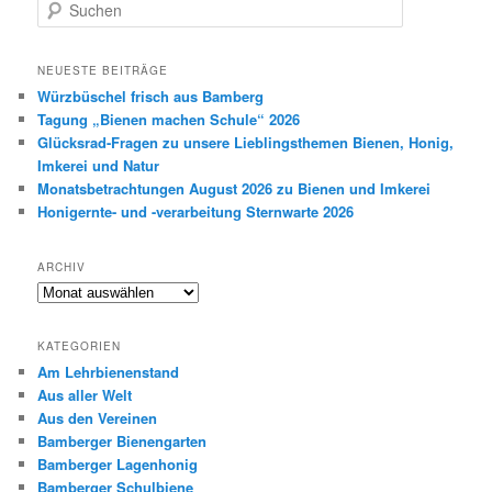
S
u
c
h
NEUESTE BEITRÄGE
e
Würzbüschel frisch aus Bamberg
n
Tagung „Bienen machen Schule“ 2026
Glücksrad-Fragen zu unsere Lieblingsthemen Bienen, Honig,
Imkerei und Natur
Monatsbetrachtungen August 2026 zu Bienen und Imkerei
Honigernte- und -verarbeitung Sternwarte 2026
ARCHIV
Archiv
KATEGORIEN
Am Lehrbienenstand
Aus aller Welt
Aus den Vereinen
Bamberger Bienengarten
Bamberger Lagenhonig
Bamberger Schulbiene