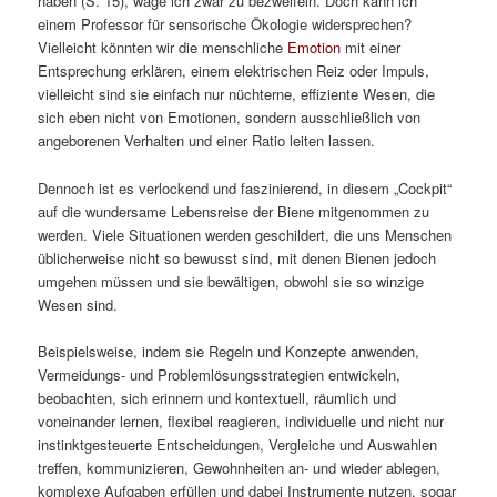
haben (S. 15), wage ich zwar zu bezweifeln. Doch kann ich
einem Professor für sensorische Ökologie widersprechen?
Vielleicht könnten wir die menschliche
Emotion
mit einer
Entsprechung erklären, einem elektrischen Reiz oder Impuls,
vielleicht sind sie einfach nur nüchterne, effiziente Wesen, die
sich eben nicht von Emotionen, sondern ausschließlich von
angeborenen Verhalten und einer Ratio leiten lassen.
Dennoch ist es verlockend und faszinierend, in diesem „Cockpit“
auf die wundersame Lebensreise der Biene mitgenommen zu
werden. Viele Situationen werden geschildert, die uns Menschen
üblicherweise nicht so bewusst sind, mit denen Bienen jedoch
umgehen müssen und sie bewältigen, obwohl sie so winzige
Wesen sind.
Beispielsweise, indem sie Regeln und Konzepte anwenden,
Vermeidungs- und Problemlösungsstrategien entwickeln,
beobachten, sich erinnern und kontextuell, räumlich und
voneinander lernen, flexibel reagieren, individuelle und nicht nur
instinktgesteuerte Entscheidungen, Vergleiche und Auswahlen
treffen, kommunizieren, Gewohnheiten an- und wieder ablegen,
komplexe Aufgaben erfüllen und dabei Instrumente nutzen, sogar