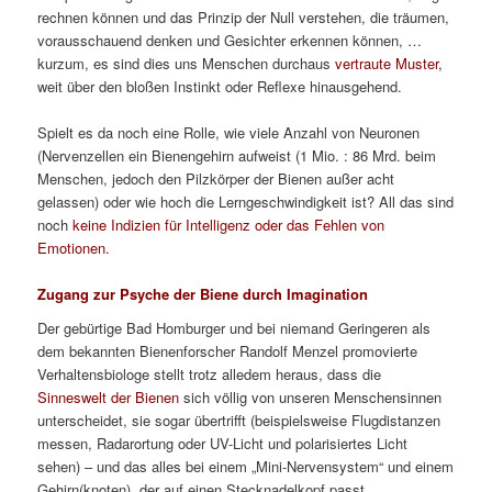
rechnen können und das Prinzip der Null verstehen, die träumen,
vorausschauend denken und Gesichter erkennen können, …
kurzum, es sind dies uns Menschen durchaus
vertraute Muster,
weit über den bloßen Instinkt oder Reflexe hinausgehend.
Spielt es da noch eine Rolle, wie viele Anzahl von Neuronen
(Nervenzellen ein Bienengehirn aufweist (1 Mio. : 86 Mrd. beim
Menschen, jedoch den Pilzkörper der Bienen außer acht
gelassen) oder wie hoch die Lerngeschwindigkeit ist? All das sind
noch
keine Indizien für Intelligenz oder das Fehlen von
Emotionen.
Zugang zur Psyche der Biene durch Imagination
Der gebürtige Bad Homburger und bei niemand Geringeren als
dem bekannten Bienenforscher Randolf Menzel promovierte
Verhaltensbiologe stellt trotz alledem heraus, dass die
Sinneswelt der Bienen
sich völlig von unseren Menschensinnen
unterscheidet, sie sogar übertrifft (beispielsweise Flugdistanzen
messen, Radarortung oder UV-Licht und polarisiertes Licht
sehen) – und das alles bei einem „Mini-Nervensystem“ und einem
Gehirn(knoten), der auf einen Stecknadelkopf passt.