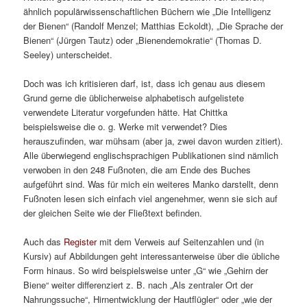
ähnlich populärwissenschaftlichen Büchern wie „Die Intelligenz
der Bienen“ (Randolf Menzel; Matthias Eckoldt), „Die Sprache der
Bienen“ (Jürgen Tautz) oder „Bienendemokratie“ (Thomas D.
Seeley) unterscheidet.
Doch was ich kritisieren darf, ist, dass ich genau aus diesem
Grund gerne die üblicherweise alphabetisch aufgelistete
verwendete Literatur vorgefunden hätte. Hat Chittka
beispielsweise die o. g. Werke mit verwendet? Dies
herauszufinden, war mühsam (aber ja, zwei davon wurden zitiert).
Alle überwiegend englischsprachigen Publikationen sind nämlich
verwoben in den 248 Fußnoten, die am Ende des Buches
aufgeführt sind. Was für mich ein weiteres Manko darstellt, denn
Fußnoten lesen sich einfach viel angenehmer, wenn sie sich auf
der gleichen Seite wie der Fließtext befinden.
Auch das
Register
mit dem Verweis auf Seitenzahlen und (in
Kursiv) auf Abbildungen geht interessanterweise über die übliche
Form hinaus. So wird beispielsweise unter „G“ wie „Gehirn der
Biene“ weiter differenziert z. B. nach „Als zentraler Ort der
Nahrungssuche“, Hirnentwicklung der Hautflügler“ oder „wie der