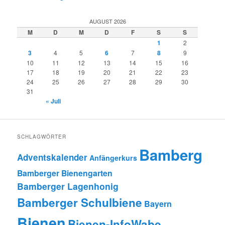
AUGUST 2026
M
D
M
D
F
S
S
1
2
3
4
5
6
7
8
9
10
11
12
13
14
15
16
17
18
19
20
21
22
23
24
25
26
27
28
29
30
31
« Juli
SCHLAGWÖRTER
Bamberg
Adventskalender
Anfängerkurs
Bamberger Bienengarten
Bamberger Lagenhonig
Bamberger Schulbiene
Bayern
Bienen
Bienen-InfoWabe