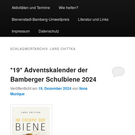
Aktivitäten und Termine
Wie helfen?
Bienenstadt-Bamberg-Umweltpreis
Literatur und Links
Impressum
Datenschutz
SCHLAGWORTARCHIV:
LARS CHITTKA
*19* Adventskalender der
Bamberger Schulbiene 2024
Veröffentlicht am
19. Dezember 2024
von
Ilona
Munique