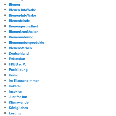
Bienen
Bienen-InfoWabe
Bienen-InfoWabe
Bienenfeinde
Bienengesundheit
Bienenkrankheiten
Bienennahrung
Bienennebenprodukte
Bienensterben
Deutschland
Exkursion
FKBB e. V.
Fortbildung
Honig
Im Klassenzimmer
Imkerei
Insekten
Just for fun
Klimawandel
Königliches
Lesung