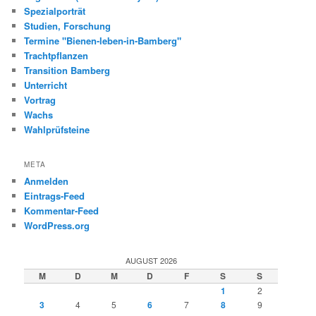
Spezialporträt
Studien, Forschung
Termine "Bienen-leben-in-Bamberg"
Trachtpflanzen
Transition Bamberg
Unterricht
Vortrag
Wachs
Wahlprüfsteine
META
Anmelden
Eintrags-Feed
Kommentar-Feed
WordPress.org
AUGUST 2026
M
D
M
D
F
S
S
1
2
3
4
5
6
7
8
9