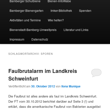
Bamberger Schulbiene
Bienen-InfoWabe
Bamberger Bienengarten
Imker-Bibliothek
Spenden
Aktivitäten und Termine
Wie helfen?
Bienenstadt-Bamberg-Umweltpreis
Literatur und Links
Impressum
Datenschutz
SCHLAGWORTARCHIV:
SPOREN
Faulbrutalarm im Landkreis
Schweinfurt
Veröffentlicht am
30. Oktober 2012
von
Ilona Munique
Die Faulbrut ist alles andere als faul im Landkreis Schweinfurt.
Der FT vom 30.10.2012 berichtet darüber auf Seite 3 (!) und
erklärt, dass die amerikanische Faulbrut von Bakterien ausgelöst