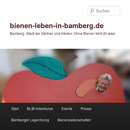
Zum
Zum
primären
sekundären
Such
Inhalt
Inhalt
springen
springen
bienen-leben-in-bamberg.de
Bamberg. Stadt der Gärtner und Häcker. Ohne Bienen fehlt dir was!
Hauptmenü
Start
BLIB-Imkerkurse
Events
Presse
Bamberger Lagenhonig
Bienenpatenschaften