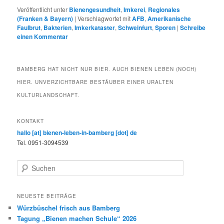
Veröffentlicht unter
Bienengesundheit
,
Imkerei
,
Regionales
(Franken & Bayern)
|
Verschlagwortet mit
AFB
,
Amerikanische
Faulbrut
,
Bakterien
,
Imkerkataster
,
Schweinfurt
,
Sporen
|
Schreibe
einen Kommentar
BAMBERG HAT NICHT NUR BIER. AUCH BIENEN LEBEN (NOCH)
HIER. UNVERZICHTBARE BESTÄUBER EINER URALTEN
KULTURLANDSCHAFT.
KONTAKT
hallo [at] bienen-leben-in-bamberg [dot] de
Tel. 0951-3094539
S
u
c
h
NEUESTE BEITRÄGE
e
Würzbüschel frisch aus Bamberg
n
Tagung „Bienen machen Schule“ 2026