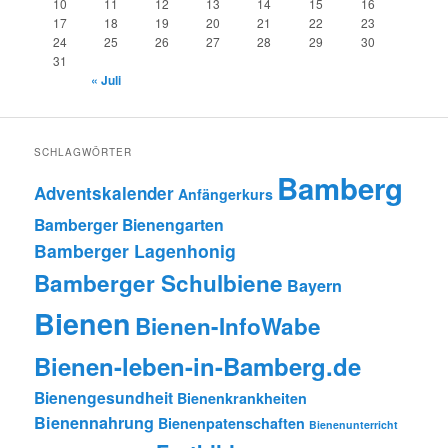
10
11
12
13
14
15
16
17
18
19
20
21
22
23
24
25
26
27
28
29
30
31
« Juli
SCHLAGWÖRTER
Bamberg
Adventskalender
Anfängerkurs
Bamberger Bienengarten
Bamberger Lagenhonig
Bamberger Schulbiene
Bayern
Bienen
Bienen-InfoWabe
Bienen-leben-in-Bamberg.de
Bienengesundheit
Bienenkrankheiten
Bienennahrung
Bienenpatenschaften
Bienenunterricht