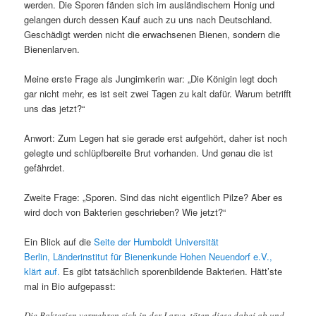
werden. Die Sporen fänden sich im ausländischem Honig und
gelangen durch dessen Kauf auch zu uns nach Deutschland.
Geschädigt werden nicht die erwachsenen Bienen, sondern die
Bienenlarven.
Meine erste Frage als Jungimkerin war: „Die Königin legt doch
gar nicht mehr, es ist seit zwei Tagen zu kalt dafür. Warum betrifft
uns das jetzt?“
Anwort: Zum Legen hat sie gerade erst aufgehört, daher ist noch
gelegte und schlüpfbereite Brut vorhanden. Und genau die ist
gefährdet.
Zweite Frage: „Sporen. Sind das nicht eigentlich Pilze? Aber es
wird doch von Bakterien geschrieben? Wie jetzt?“
Ein Blick auf die
Seite der Humboldt Universität
Berlin, Länderinstitut für Bienenkunde Hohen Neuendorf e.V.,
klärt auf.
Es gibt tatsächlich sporenbildende Bakterien. Hätt’ste
mal in Bio aufgepasst:
Die Bakterien vermehren sich in der Larve, töten diese dabei ab und