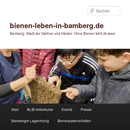
Zum
Zum
primären
sekundären
Such
Inhalt
Inhalt
springen
springen
bienen-leben-in-bamberg.de
Bamberg. Stadt der Gärtner und Häcker. Ohne Bienen fehlt dir was!
Hauptmenü
Start
BLIB-Imkerkurse
Events
Presse
Bamberger Lagenhonig
Bienenpatenschaften