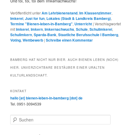
Und toi, toi, toi dem Imkernachwuchs!
Veröffentlicht unter
Am Lehrbienenstand
,
Im Klassenzimmer
,
Imkerei
,
Just for fun
,
Lokales (Stadt & Landkreis Bamberg)
,
Termine "Bienen-leben-in-Bamberg"
,
Unterricht
|
Verschlagwortet
mit
Imkerei
,
Imkern
,
Imkernachwuchs
,
Schule
,
Schulimkerei
,
Schulimkern
,
Sparda-Bank
,
Staatliche Berufsschule I Bamberg
,
Voting
,
Wettbewerb
|
Schreibe einen Kommentar
BAMBERG HAT NICHT NUR BIER. AUCH BIENEN LEBEN (NOCH)
HIER. UNVERZICHTBARE BESTÄUBER EINER URALTEN
KULTURLANDSCHAFT.
KONTAKT
hallo [at] bienen-leben-in-bamberg [dot] de
Tel. 0951-3094539
S
u
c
h