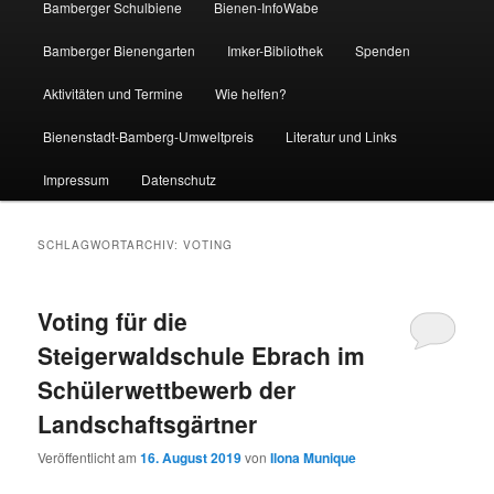
Bamberger Schulbiene
Bienen-InfoWabe
Bamberger Bienengarten
Imker-Bibliothek
Spenden
Aktivitäten und Termine
Wie helfen?
Bienenstadt-Bamberg-Umweltpreis
Literatur und Links
Impressum
Datenschutz
SCHLAGWORTARCHIV:
VOTING
Voting für die
Steigerwaldschule Ebrach im
Schülerwettbewerb der
Landschaftsgärtner
Veröffentlicht am
16. August 2019
von
Ilona Munique