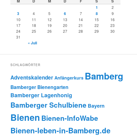
M
D
M
D
F
S
S
1
2
3
4
5
6
7
8
9
10
11
12
13
14
15
16
17
18
19
20
21
22
23
24
25
26
27
28
29
30
31
« Juli
SCHLAGWÖRTER
Bamberg
Adventskalender
Anfängerkurs
Bamberger Bienengarten
Bamberger Lagenhonig
Bamberger Schulbiene
Bayern
Bienen
Bienen-InfoWabe
Bienen-leben-in-Bamberg.de