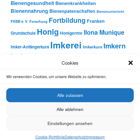
Bienengesundheit
Bienenkrankheiten
Bienennahrung
Bienenpatenschaften
Bienenunterricht
Fortbildung
Franken
FKBB e. V.
Forschung
Honig
Ilona Munique
Grundschule
Honigernte
Imkerei
Imkern
Imker-Anfängerkurs
Imkerkurs
Insekten
Literatur
Lehrbienenstand
Jungimkerkurs
Cookies
Natur
Oberfranken
Monatsbetrachtungen
Pflanzen
Reinhold Burger
Rezension
Schulbienen-Unterricht
Wir verwenden Cookies, um unsere Website zu optimieren.
Unterricht
Schulunterricht
Trachtpflanzen
Vortrag
Wachs
Wildbienen
Varroabehandlung
Alle zulassen
Alle ablehnen
Einstellungen ansehen
Datenschutz
Stolz präsentiert von WordPress
Cookie-Richtlinie
Datenschutz
Impressum