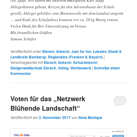
viel Spaß. Wir haben mit unserem Imkerpaten Karl Stapf
Ablegerkästen gebaut, Kerzen für den Adventsbasar der Schule
gerollt, Ableger gebildet, eine Bienenweide mit dem Landrat angesät
… und Ende des Schuljahres konnten wir ca. 28 kg Honig ernten.
Vielen Dank für Ihre Unterstützung im Voraus
Mit freundlichen Grüßen
Simone Schäfer
Veröffentlicht unter
Bienen
,
Imkerei
,
Just for fun
,
Lokales (Stadt &
Landkreis Bamberg)
,
Regionales (Franken & Bayern)
|
Verschlagwortet mit
Ebrach
,
Imkerei
,
Schul-Imkerei
,
Steigerwaldschule Ebrach
,
Voting
,
Wettbewerb
|
Schreibe einen
Kommentar
Voten für das „Netzwerk
Blühende Landschaft“
Veröffentlicht am
3. November 2017
von
Ilona Munique