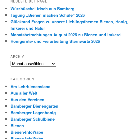
NEUESTE BEITRÄGE
e
Würzbüschel frisch aus Bamberg
n
Tagung „Bienen machen Schule“ 2026
Glücksrad-Fragen zu unsere Lieblingsthemen Bienen, Honig,
Imkerei und Natur
Monatsbetrachtungen August 2026 zu Bienen und Imkerei
Honigernte- und -verarbeitung Sternwarte 2026
ARCHIV
Archiv
KATEGORIEN
Am Lehrbienenstand
Aus aller Welt
Aus den Vereinen
Bamberger Bienengarten
Bamberger Lagenhonig
Bamberger Schulbiene
Bienen
Bienen-InfoWabe
Bienen-InfoWabe