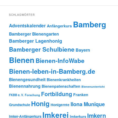
SCHLAGWÖRTER
Bamberg
Adventskalender
Anfängerkurs
Bamberger Bienengarten
Bamberger Lagenhonig
Bamberger Schulbiene
Bayern
Bienen
Bienen-InfoWabe
Bienen-leben-in-Bamberg.de
Bienengesundheit
Bienenkrankheiten
Bienennahrung
Bienenpatenschaften
Bienenunterricht
Fortbildung
Franken
FKBB e. V.
Forschung
Honig
Ilona Munique
Grundschule
Honigernte
Imkerei
Imkern
Imker-Anfängerkurs
Imkerkurs