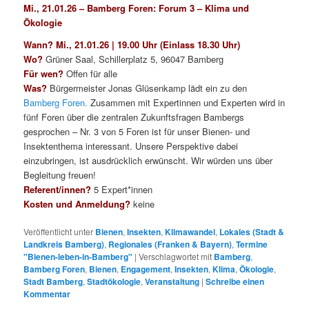
Mi., 21.01.26 – Bamberg Foren: Forum 3 – Klima und
Ökologie
Wann? Mi., 21.01.26 | 19.00 Uhr (Einlass 18.30 Uhr)
Wo?
Grüner Saal, Schillerplatz 5, 96047 Bamberg
Für wen?
Offen für alle
Was?
Bürgermeister Jonas Glüsenkamp lädt ein zu den
Bamberg Foren.
Zusammen mit Expertinnen und Experten wird in
fünf Foren über die zentralen Zukunftsfragen Bambergs
gesprochen – Nr. 3 von 5 Foren ist für unser Bienen- und
Insektenthema interessant. Unsere Perspektive dabei
einzubringen, ist ausdrücklich erwünscht. Wir würden uns über
Begleitung freuen!
Referent/innen?
5 Expert*innen
Kosten und Anmeldung?
keine
Veröffentlicht unter
Bienen
,
Insekten
,
Klimawandel
,
Lokales (Stadt &
Landkreis Bamberg)
,
Regionales (Franken & Bayern)
,
Termine
"Bienen-leben-in-Bamberg"
|
Verschlagwortet mit
Bamberg
,
Bamberg Foren
,
Bienen
,
Engagement
,
Insekten
,
Klima
,
Ökologie
,
Stadt Bamberg
,
Stadtökologie
,
Veranstaltung
|
Schreibe einen
Kommentar