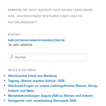
BAMBERG HAT NICHT NUR BIER. AUCH BIENEN LEBEN (NOCH)
HIER. UNVERZICHTBARE BESTÄUBER EINER URALTEN
KULTURLANDSCHAFT.
KONTAKT
hallo [at] bienen-leben-in-bamberg [dot] de
Tel. 0951-3094539
S
u
c
h
NEUESTE BEITRÄGE
e
Würzbüschel frisch aus Bamberg
n
Tagung „Bienen machen Schule“ 2026
Glücksrad-Fragen zu unsere Lieblingsthemen Bienen, Honig,
Imkerei und Natur
Monatsbetrachtungen August 2026 zu Bienen und Imkerei
Honigernte- und -verarbeitung Sternwarte 2026