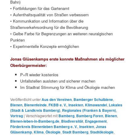
Bahn)
• Fortbildungen für das Gartenamt
• Aufenthaltsqualität von Straßen verbessern
• Kommunikation und Information über die
Straßenverkehrsordnung für die Bevölkerung
• Gelbe Farbe für Begrenzungen an weiteren neuralgischen
Punkten
• Experimentelle Konzepte ermöglichen
Jonas Glüsenkamps erste konrete Maßnahmen als möglicher
Oberbürgermeister:
P+R wieder kostenlos
Unfallstellen ausloten und sicherer machen
Im Stadtrat Stimmung für Klima und Ökologie machen
Veröffentlicht unter
Aus den Vereinen
,
Bamberger Schulbiene
,
Bienen
,
Bienenfeinde
,
FKBB e. V.
,
Insekten
,
Klimawandel
,
Lokales
(Stadt & Landkreis Bamberg)
,
Regionales (Franken & Bayern)
,
Vortrag
|
Verschlagwortet mit
Bamberg
,
Bamberg Foren
,
Bienen
,
Bienen-leben-in-Bamberg.de
,
Biodiversität
,
Engagement
,
Förderkreis Bienenleben Bamberg e. V.
,
Insekten
,
Jonas
Glüsenkamp
,
Klima
,
Ökologie
,
Stadt Bamberg
,
Stadtökologie
,