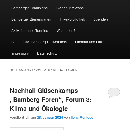
Bamberger Schulbiene
Bienen-InfoWabe
Bamberger Bienengarten
Imker-Bibliothek
Spenden
Aktivitäten und Termine
Wie helfen?
Bienenstadt-Bamberg-Umweltpreis
Literatur und Links
Impressum
Datenschutz
SCHLAGWORTARCHIV:
BAMBERG FOREN
Nachhall Glüsenkamps
„Bamberg Foren“, Forum 3:
Klima und Ökologie
Veröffentlicht am
28. Januar 2026
von
Ilona Munique