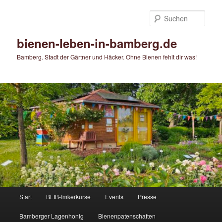
Zum
Zum
primären
sekundären
Such
Inhalt
Inhalt
springen
springen
bienen-leben-in-bamberg.de
Bamberg. Stadt der Gärtner und Häcker. Ohne Bienen fehlt dir was!
Hauptmenü
Start
BLIB-Imkerkurse
Events
Presse
Bamberger Lagenhonig
Bienenpatenschaften