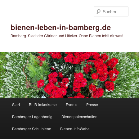
Zum
Zum
primären
sekundären
Such
Inhalt
Inhalt
springen
springen
bienen-leben-in-bamberg.de
Bamberg. Stadt der Gärtner und Häcker. Ohne Bienen fehlt dir was!
Hauptmenü
Start
BLIB-Imkerkurse
Events
Presse
Bamberger Lagenhonig
Bienenpatenschaften
Bamberger Schulbiene
Bienen-InfoWabe