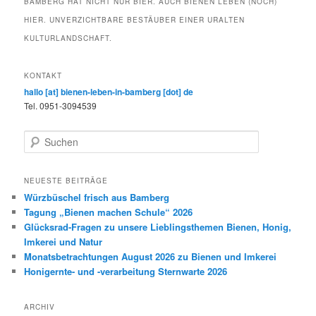
BAMBERG HAT NICHT NUR BIER. AUCH BIENEN LEBEN (NOCH)
HIER. UNVERZICHTBARE BESTÄUBER EINER URALTEN
KULTURLANDSCHAFT.
KONTAKT
hallo [at] bienen-leben-in-bamberg [dot] de
Tel. 0951-3094539
S
u
c
h
NEUESTE BEITRÄGE
e
Würzbüschel frisch aus Bamberg
n
Tagung „Bienen machen Schule“ 2026
Glücksrad-Fragen zu unsere Lieblingsthemen Bienen, Honig,
Imkerei und Natur
Monatsbetrachtungen August 2026 zu Bienen und Imkerei
Honigernte- und -verarbeitung Sternwarte 2026
ARCHIV