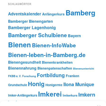
SCHLAGWÖRTER
Bamberg
Adventskalender
Anfängerkurs
Bamberger Bienengarten
Bamberger Lagenhonig
Bamberger Schulbiene
Bayern
Bienen
Bienen-InfoWabe
Bienen-leben-in-Bamberg.de
Bienengesundheit
Bienenkrankheiten
Bienennahrung
Bienenpatenschaften
Bienenunterricht
Fortbildung
Franken
FKBB e. V.
Forschung
Honig
Ilona Munique
Grundschule
Honigernte
Imkerei
Imkern
Imker-Anfängerkurs
Imkerkurs
Insekten
Literatur
Lehrbienenstand
Jungimkerkurs