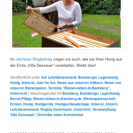
Im
nächsten Blogbeitrag
zeigen sie euch, wie sie ihren Honig aus
der Ernte „Villa Dessauer“ verarbeiten. Bleibt dran!
Veröffentlicht unter
Am Lehrbienenstand
,
Bamberger Lagenhonig
,
Honig
,
Imkerei
,
Just for fun
,
News aus unseren Völkern
,
News von
unseren Bienenpaten
,
Termine "Bienen-leben-in-Bamberg"
,
Unterricht
|
Verschlagwortet mit
Bamberg
,
Bamberger Lagenhonig
,
Bernd Pillipp
,
Bienen-leben-in-Bamberg.de
,
Bienenpatenschaft
,
Ernten
,
Honig
,
Honigernte
,
Honigschleudertage
,
Imkerei
,
Imkern
,
Lehrbienenstand
,
Regina Hanemann
,
Unterricht
,
Veranstaltung
,
Villa Dessauer
|
Schreibe einen Kommentar