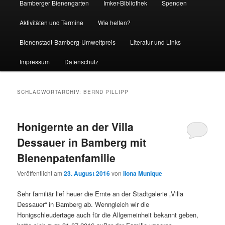
Bamberger Bienengarten
Imker-Bibliothek
Spenden
Aktivitäten und Termine
Wie helfen?
Bienenstadt-Bamberg-Umweltpreis
Literatur und Links
Impressum
Datenschutz
SCHLAGWORTARCHIV:
BERND PILLIPP
Honigernte an der Villa
Dessauer in Bamberg mit
Bienenpatenfamilie
Veröffentlicht am
23. August 2016
von
Ilona Munique
Sehr familiär lief heuer die Ernte an der Stadtgalerie „Villa
Dessauer“ in Bamberg ab. Wenngleich wir die
Honigschleudertage auch für die Allgemeinheit bekannt geben,