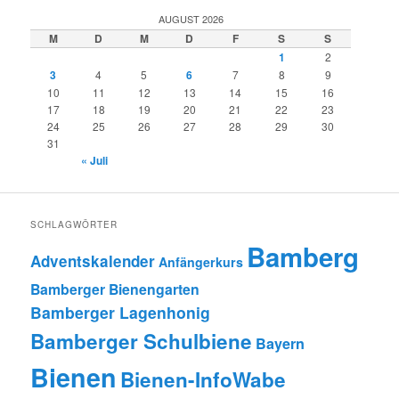
AUGUST 2026
M
D
M
D
F
S
S
1
2
3
4
5
6
7
8
9
10
11
12
13
14
15
16
17
18
19
20
21
22
23
24
25
26
27
28
29
30
31
« Juli
SCHLAGWÖRTER
Bamberg
Adventskalender
Anfängerkurs
Bamberger Bienengarten
Bamberger Lagenhonig
Bamberger Schulbiene
Bayern
Bienen
Bienen-InfoWabe