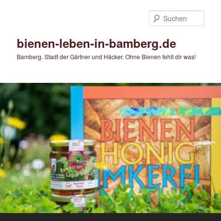
Zum
Zum
primären
sekundären
Such
Inhalt
Inhalt
springen
springen
bienen-leben-in-bamberg.de
Bamberg. Stadt der Gärtner und Häcker. Ohne Bienen fehlt dir was!
Hauptmenü