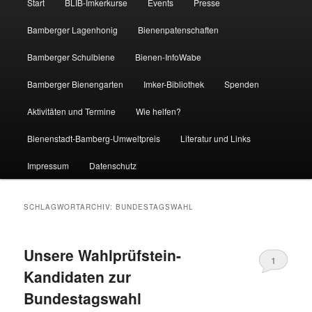
Start
BLIB-Imkerkurse
Events
Presse
Bamberger Lagenhonig
Bienenpatenschaften
Bamberger Schulbiene
Bienen-InfoWabe
Bamberger Bienengarten
Imker-Bibliothek
Spenden
Aktivitäten und Termine
Wie helfen?
Bienenstadt-Bamberg-Umweltpreis
Literatur und Links
Impressum
Datenschutz
SCHLAGWORTARCHIV:
BUNDESTAGSWAHL
Unsere Wahlprüfstein-
1
Kandidaten zur
Bundestagswahl