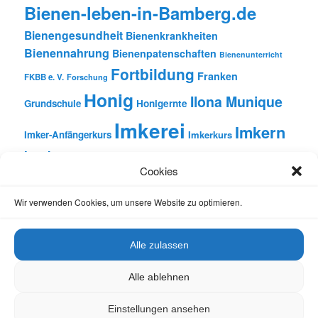
Bienen-leben-in-Bamberg.de
Bienengesundheit
Bienenkrankheiten
Bienennahrung
Bienenpatenschaften
Bienenunterricht
Fortbildung
Franken
FKBB e. V.
Forschung
Honig
Ilona Munique
Grundschule
Honigernte
Imkerei
Imkern
Imker-Anfängerkurs
Imkerkurs
Insekten
Literatur
Lehrbienenstand
Jungimkerkurs
Cookies
Natur
Oberfranken
Monatsbetrachtungen
Pflanzen
Reinhold Burger
Rezension
Schulbienen-Unterricht
Wir verwenden Cookies, um unsere Website zu optimieren.
Unterricht
Schulunterricht
Trachtpflanzen
Vortrag
Wachs
Wildbienen
Varroabehandlung
Alle zulassen
Alle ablehnen
Einstellungen ansehen
Datenschutz
Stolz präsentiert von WordPress