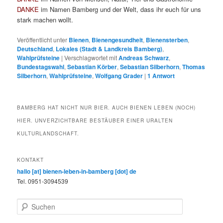
DANKE
im Namen Bamberg und der Welt, dass ihr euch für uns
stark machen wollt.
Veröffentlicht unter
Bienen
,
Bienengesundheit
,
Bienensterben
,
Deutschland
,
Lokales (Stadt & Landkreis Bamberg)
,
Wahlprüfsteine
|
Verschlagwortet mit
Andreas Schwarz
,
Bundestagswahl
,
Sebastian Körber
,
Sebastian Silberhorn
,
Thomas
Silberhorn
,
Wahlprüfsteine
,
Wolfgang Grader
|
1
Antwort
BAMBERG HAT NICHT NUR BIER. AUCH BIENEN LEBEN (NOCH)
HIER. UNVERZICHTBARE BESTÄUBER EINER URALTEN
KULTURLANDSCHAFT.
KONTAKT
hallo [at] bienen-leben-in-bamberg [dot] de
Tel. 0951-3094539
S
u
c