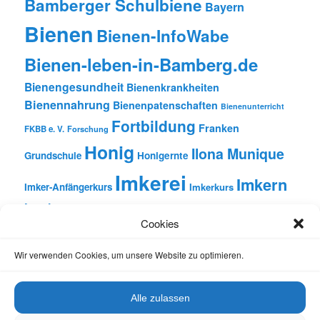
Bamberger Schulbiene
Bayern
Bienen
Bienen-InfoWabe
Bienen-leben-in-Bamberg.de
Bienengesundheit
Bienenkrankheiten
Bienennahrung
Bienenpatenschaften
Bienenunterricht
Fortbildung
Franken
FKBB e. V.
Forschung
Honig
Ilona Munique
Grundschule
Honigernte
Imkerei
Imkern
Imker-Anfängerkurs
Imkerkurs
Insekten
Literatur
Lehrbienenstand
Jungimkerkurs
Cookies
Natur
Oberfranken
Monatsbetrachtungen
Pflanzen
Reinhold Burger
Rezension
Schulbienen-Unterricht
Wir verwenden Cookies, um unsere Website zu optimieren.
Unterricht
Schulunterricht
Trachtpflanzen
Vortrag
Wachs
Wildbienen
Varroabehandlung
Alle zulassen