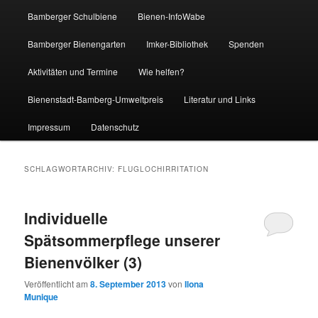
Bamberger Schulbiene
Bienen-InfoWabe
Bamberger Bienengarten
Imker-Bibliothek
Spenden
Aktivitäten und Termine
Wie helfen?
Bienenstadt-Bamberg-Umweltpreis
Literatur und Links
Impressum
Datenschutz
SCHLAGWORTARCHIV:
FLUGLOCHIRRITATION
Individuelle
Spätsommerpflege unserer
Bienenvölker (3)
Veröffentlicht am
8. September 2013
von
Ilona
Munique