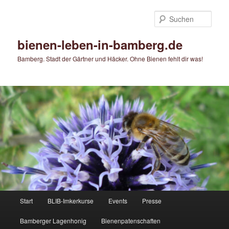
Zum
Zum
primären
sekundären
Such
Inhalt
Inhalt
springen
springen
bienen-leben-in-bamberg.de
Bamberg. Stadt der Gärtner und Häcker. Ohne Bienen fehlt dir was!
Hauptmenü
Start
BLIB-Imkerkurse
Events
Presse
Bamberger Lagenhonig
Bienenpatenschaften