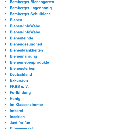
Bamberger Bienengarten
Bamberger Lagenhonig
Bamberger Schulbiene
Bienen
Bienen-InfoWabe
Bienen-InfoWabe
Bienenfeinde
Bienengesundheit
Bienenkrankheiten
Bienennahrung
Bienennebenprodukte
Bienensterben
Deutschland
Exkursion
FKBB e. V.
Fortbildung
Honig
Im Klassenzimmer
Imkerei
Insekten
Just for fun
Klimawandel