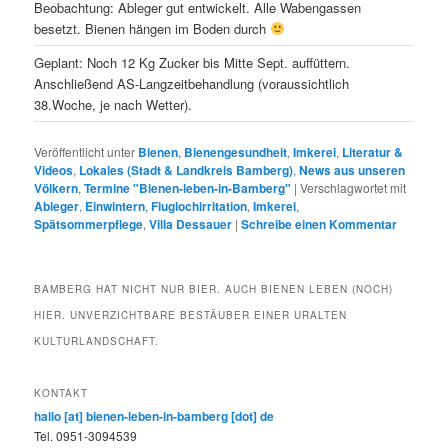
Beobachtung: Ableger gut entwickelt. Alle Wabengassen
besetzt. Bienen hängen im Boden durch
Geplant: Noch 12 Kg Zucker bis Mitte Sept. auffüttern.
Anschließend AS-Langzeitbehandlung (voraussichtlich
38.Woche, je nach Wetter).
Veröffentlicht unter
Bienen
,
Bienengesundheit
,
Imkerei
,
Literatur &
Videos
,
Lokales (Stadt & Landkreis Bamberg)
,
News aus unseren
Völkern
,
Termine "Bienen-leben-in-Bamberg"
|
Verschlagwortet mit
Ableger
,
Einwintern
,
Fluglochirritation
,
Imkerei
,
Spätsommerpflege
,
Villa Dessauer
|
Schreibe einen Kommentar
BAMBERG HAT NICHT NUR BIER. AUCH BIENEN LEBEN (NOCH)
HIER. UNVERZICHTBARE BESTÄUBER EINER URALTEN
KULTURLANDSCHAFT.
KONTAKT
hallo [at] bienen-leben-in-bamberg [dot] de
Tel. 0951-3094539