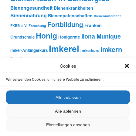
Bienengesundheit
Bienenkrankheiten
Bienennahrung
Bienenpatenschaften
Bienenunterricht
Fortbildung
Franken
FKBB e. V.
Forschung
Honig
Ilona Munique
Grundschule
Honigernte
Imkerei
Imkern
Imker-Anfängerkurs
Imkerkurs
Insekten
Literatur
Lehrbienenstand
Jungimkerkurs
Cookies
Natur
Oberfranken
Monatsbetrachtungen
Pflanzen
Reinhold Burger
Rezension
Schulbienen-Unterricht
Wir verwenden Cookies, um unsere Website zu optimieren.
Unterricht
Schulunterricht
Trachtpflanzen
Vortrag
Wachs
Wildbienen
Varroabehandlung
Alle zulassen
Alle ablehnen
Einstellungen ansehen
Datenschutz
Stolz präsentiert von WordPress