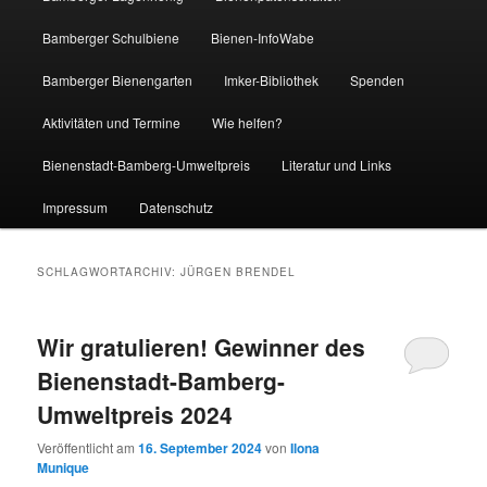
Bamberger Schulbiene
Bienen-InfoWabe
Bamberger Bienengarten
Imker-Bibliothek
Spenden
Aktivitäten und Termine
Wie helfen?
Bienenstadt-Bamberg-Umweltpreis
Literatur und Links
Impressum
Datenschutz
SCHLAGWORTARCHIV:
JÜRGEN BRENDEL
Wir gratulieren! Gewinner des
Bienenstadt-Bamberg-
Umweltpreis 2024
Veröffentlicht am
16. September 2024
von
Ilona
Munique