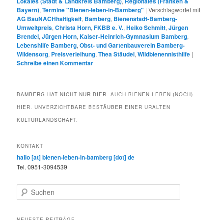
Lokales (Stadt & Landkreis Bamberg)
,
Regionales (Franken &
Bayern)
,
Termine "Bienen-leben-in-Bamberg"
|
Verschlagwortet mit
AG BauNACHhaltigkeit
,
Bamberg
,
Bienenstadt-Bamberg-
Umweltpreis
,
Christa Horn
,
FKBB e. V.
,
Heiko Schmitt
,
Jürgen
Brendel
,
Jürgen Horn
,
Kaiser-Heinrich-Gymnasium Bamberg
,
Lebenshilfe Bamberg
,
Obst- und Gartenbauverein Bamberg-
Wildensorg
,
Preisverleihung
,
Thea Stäudel
,
Wildbienennisthilfe
|
Schreibe einen Kommentar
BAMBERG HAT NICHT NUR BIER. AUCH BIENEN LEBEN (NOCH)
HIER. UNVERZICHTBARE BESTÄUBER EINER URALTEN
KULTURLANDSCHAFT.
KONTAKT
hallo [at] bienen-leben-in-bamberg [dot] de
Tel. 0951-3094539
S
u
c
h
NEUESTE BEITRÄGE