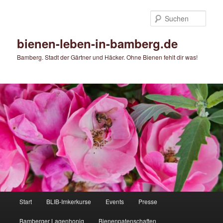
Zum
Zum
primären
sekundären
Such
Inhalt
Inhalt
springen
springen
bienen-leben-in-bamberg.de
Bamberg. Stadt der Gärtner und Häcker. Ohne Bienen fehlt dir was!
Hauptmenü
Start
BLIB-Imkerkurse
Events
Presse
Bamberger Lagenhonig
Bienenpatenschaften