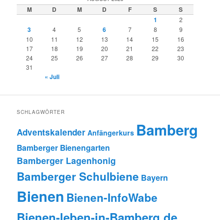
M
D
M
D
F
S
S
1
2
3
4
5
6
7
8
9
10
11
12
13
14
15
16
17
18
19
20
21
22
23
24
25
26
27
28
29
30
31
« Juli
SCHLAGWÖRTER
Bamberg
Adventskalender
Anfängerkurs
Bamberger Bienengarten
Bamberger Lagenhonig
Bamberger Schulbiene
Bayern
Bienen
Bienen-InfoWabe
Bienen-leben-in-Bamberg.de