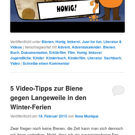
Veröffentlicht unter
Bienen
,
Honig
,
Imkerei
,
Just for fun
,
Literatur &
Videos
|
Verschlagwortet mit
Advent
,
Adventskalender
,
Bienen
,
Buch
,
Dokumentation
,
Erklärfilm
,
Film
,
Honig
,
Imkerei
,
Jugendliche
,
Kinder
,
Kinderbuch
,
Kinderfilm
,
Literatur
,
Sachbuch
,
Video
|
Schreibe einen Kommentar
5 Video-Tipps zur Biene
gegen Langeweile in den
Winter-Ferien
Veröffentlicht am
18. Februar 2015
von
Ilona Munique
Zwar fliegen noch keine Bienen, die Zeit kann man sich dennoch
mit ihnen vertreiben. Nicht, dass ich ein ausgesprochener Fan