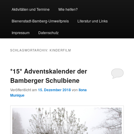
Aktivitäten und Termine
Wie helfen?
Bienenstadt-Bamberg-Umweltpreis
Literatur und Links
Impressum
Datenschutz
SCHLAGWORTARCHIV:
KINDERFILM
*15* Adventskalender der
Bamberger Schulbiene
Veröffentlicht am
15. Dezember 2018
von
Ilona
Munique