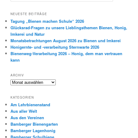
u
c
h
NEUESTE BEITRÄGE
e
Tagung „Bienen machen Schule“ 2026
n
Glücksrad-Fragen zu unsere Lieblingsthemen Bienen, Honig,
Imkerei und Natur
Monatsbetrachtungen August 2026 zu Bienen und Imkerei
Honigernte- und -verarbeitung Sternwarte 2026
Bienenweg-Verarbeitung 2026 – Honig, dem man vertrauen
kann
ARCHIV
Archiv
KATEGORIEN
Am Lehrbienenstand
Aus aller Welt
Aus den Vereinen
Bamberger Bienengarten
Bamberger Lagenhonig
Bamberger Schulbiene