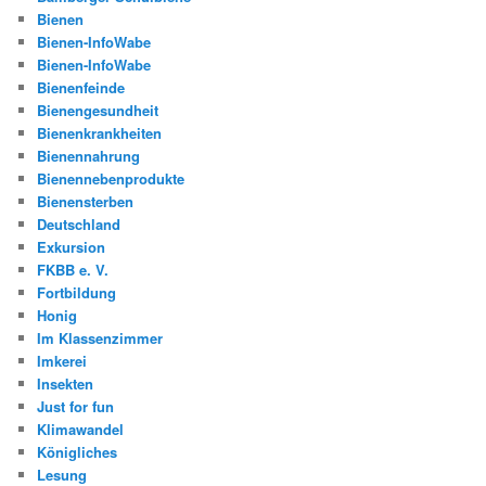
Bienen
Bienen-InfoWabe
Bienen-InfoWabe
Bienenfeinde
Bienengesundheit
Bienenkrankheiten
Bienennahrung
Bienennebenprodukte
Bienensterben
Deutschland
Exkursion
FKBB e. V.
Fortbildung
Honig
Im Klassenzimmer
Imkerei
Insekten
Just for fun
Klimawandel
Königliches
Lesung