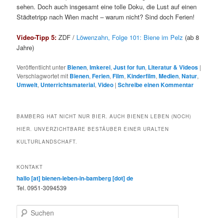
sehen. Doch auch insgesamt eine tolle Doku, die Lust auf einen
Städtetripp nach Wien macht – warum nicht? Sind doch Ferien!
Video-Tipp 5:
ZDF /
Löwenzahn, Folge 101: Biene im Pelz
(ab 8
Jahre)
Veröffentlicht unter
Bienen
,
Imkerei
,
Just for fun
,
Literatur & Videos
|
Verschlagwortet mit
Bienen
,
Ferien
,
Film
,
Kinderfilm
,
Medien
,
Natur
,
Umwelt
,
Unterrichtsmaterial
,
Video
|
Schreibe einen Kommentar
BAMBERG HAT NICHT NUR BIER. AUCH BIENEN LEBEN (NOCH)
HIER. UNVERZICHTBARE BESTÄUBER EINER URALTEN
KULTURLANDSCHAFT.
KONTAKT
hallo [at] bienen-leben-in-bamberg [dot] de
Tel. 0951-3094539
S