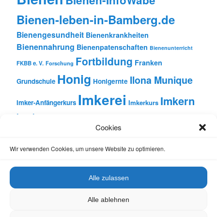
Bienen-leben-in-Bamberg.de
Bienengesundheit
Bienenkrankheiten
Bienennahrung
Bienenpatenschaften
Bienenunterricht
Fortbildung
Franken
FKBB e. V.
Forschung
Honig
Ilona Munique
Grundschule
Honigernte
Imkerei
Imkern
Imker-Anfängerkurs
Imkerkurs
Insekten
Literatur
Lehrbienenstand
Jungimkerkurs
Cookies
Natur
Oberfranken
Monatsbetrachtungen
Pflanzen
Reinhold Burger
Rezension
Schulbienen-Unterricht
Wir verwenden Cookies, um unsere Website zu optimieren.
Unterricht
Schulunterricht
Trachtpflanzen
Vortrag
Wachs
Wildbienen
Varroabehandlung
Alle zulassen
Alle ablehnen