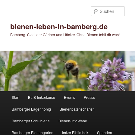
Zum
Zum
primären
sekundären
Such
Inhalt
Inhalt
springen
springen
bienen-leben-in-bamberg.de
Bamberg. Stadt der Gärtner und Häcker. Ohne Bienen fehlt dir was!
Hauptmenü
Start
BLIB-Imkerkurse
Events
Presse
Bamberger Lagenhonig
Bienenpatenschaften
Bamberger Schulbiene
Bienen-InfoWabe
Bamberger Bienengarten
Imker-Bibliothek
Spenden