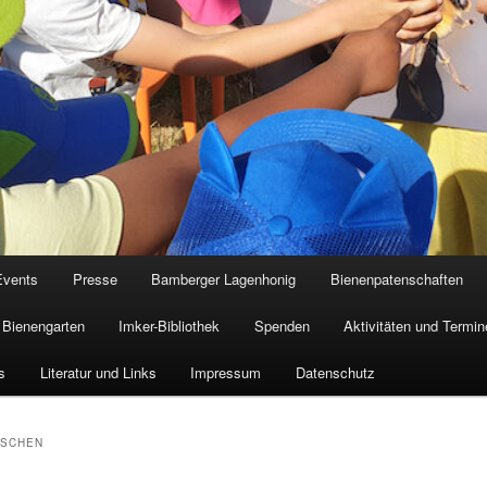
Events
Presse
Bamberger Lagenhonig
Bienenpatenschaften
Bienengarten
Imker-Bibliothek
Spenden
Aktivitäten und Termin
s
Literatur und Links
Impressum
Datenschutz
RSCHEN