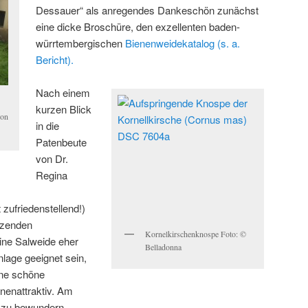
Dessauer“ als anregendes Dankeschön zunächst
eine dicke Broschüre, den exzellenten baden-
würrtembergischen
Bienenweidekatalog (s. a.
Bericht).
Nach einem
kurzen Blick
von
in die
Patenbeute
von Dr.
Regina
t zufriedenstellend!)
nzenden
Kornelkirschenknospe Foto: ©
ine Salweide eher
Belladonna
nlage geeignet sein,
ne schöne
nenattraktiv. Am
s zu bewundern.