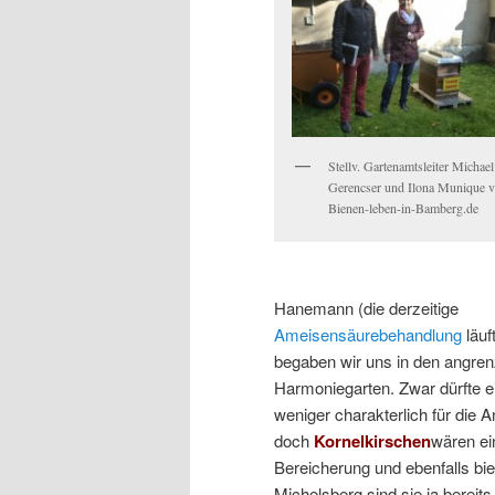
Stellv. Gartenamtsleiter Michael
Gerencser und Ilona Munique 
Bienen-leben-in-Bamberg.de
Hanemann (die derzeitige
Ameisensäurebehandlung
läuf
begaben wir uns in den angre
Harmoniegarten. Zwar dürfte e
weniger charakterlich für die A
doch
Kornelkirschen
wären ei
Bereicherung und ebenfalls bie
Michelsberg sind sie ja bereit