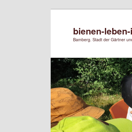
Zum
Zum
primären
sekundären
Inhalt
Inhalt
bienen-leben-
springen
springen
Bamberg. Stadt der Gärtner und