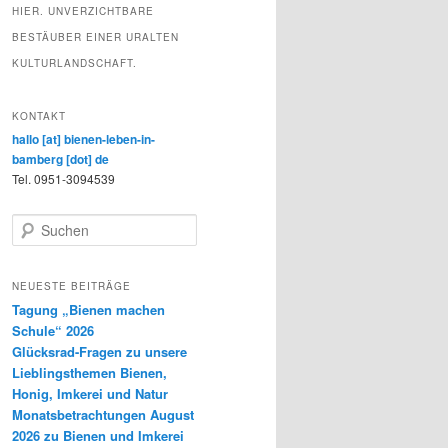
HIER. UNVERZICHTBARE
BESTÄUBER EINER URALTEN
KULTURLANDSCHAFT.
KONTAKT
hallo [at] bienen-leben-in-
bamberg [dot] de
Tel. 0951-3094539
S
u
c
h
NEUESTE BEITRÄGE
e
Tagung „Bienen machen
n
Schule“ 2026
Glücksrad-Fragen zu unsere
Lieblingsthemen Bienen,
Honig, Imkerei und Natur
Monatsbetrachtungen August
2026 zu Bienen und Imkerei