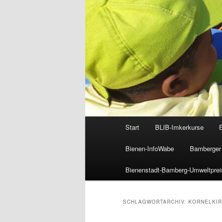
Hauptmenü
Start
BLIB-Imkerkurse
Bienen-InfoWabe
Bamberger 
Bienenstadt-Bamberg-Umweltprei
SCHLAGWORTARCHIV:
KORNELKI