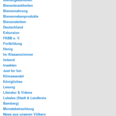
Bienenkrankheiten
Bienennahrung
Bienennebenprodukte
Bienensterben
Deutschland
Exkursion
FKBB e. V.
Fortbildung
Honig
Im Klassenzimmer
Imkerei
Insekten
Just for fun
Klimawandel
Königliches
Lesung
Literatur & Videos
Lokales (Stadt & Landkreis
Bamberg)
Monatsbetrachtung
News aus unseren Völkern