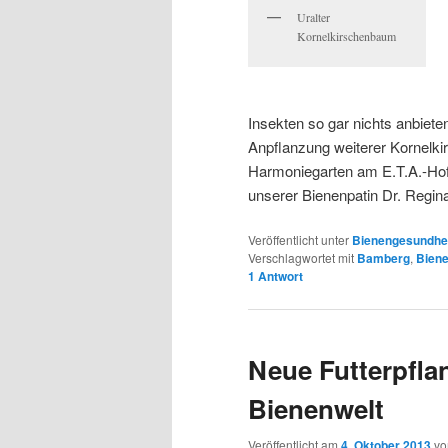
Uralter
Kornelkirschenbaum
Insekten so gar nichts anbiet
Anpflanzung weiterer Kornelki
Harmoniegarten am E.T.A.-Hof
unserer Bienenpatin Dr. Regin
Veröffentlicht unter
Bienengesundhe
Verschlagwortet mit
Bamberg
,
Bien
1
Antwort
Neue Futterpfla
Bienenwelt
Veröffentlicht am
4. Oktober 2013
v