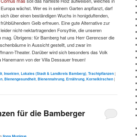
Cornus mas
soll das härteste Holz aufweisen, welches in
Europa wächst. Wer es in seinem Garten anpflanzt, darf
sich über einen beständigen Wuchs in honigduftenden,
frühblühendem Gelb erfreuen. Eine gute Alternative zur
leider nicht-nektartragenden Forsythie, die unseren
en mag. Übrigens: für Bamberg hat uns Herr Gerencser die
rschenbäume in Aussicht gestellt, und zwar im
fmann-Theater. Darüber wird sich besonders das Volk
a Hanemann von der Villa Dessauer freuen!
it
,
Insekten
,
Lokales (Stadt & Landkreis Bamberg)
,
Trachtpflanzen
|
en
,
Bienengesundheit
,
Bienennahrung
,
Ernährung
,
Kornelkirschen
|
nzen für die Bamberger
on
Ilona Munique