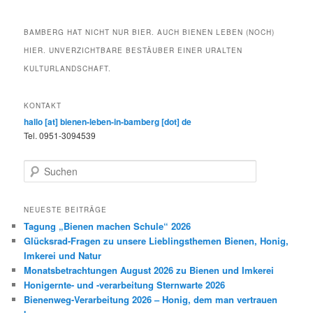
BAMBERG HAT NICHT NUR BIER. AUCH BIENEN LEBEN (NOCH)
HIER. UNVERZICHTBARE BESTÄUBER EINER URALTEN
KULTURLANDSCHAFT.
KONTAKT
hallo [at] bienen-leben-in-bamberg [dot] de
Tel. 0951-3094539
S
u
c
h
NEUESTE BEITRÄGE
e
Tagung „Bienen machen Schule“ 2026
n
Glücksrad-Fragen zu unsere Lieblingsthemen Bienen, Honig,
Imkerei und Natur
Monatsbetrachtungen August 2026 zu Bienen und Imkerei
Honigernte- und -verarbeitung Sternwarte 2026
Bienenweg-Verarbeitung 2026 – Honig, dem man vertrauen