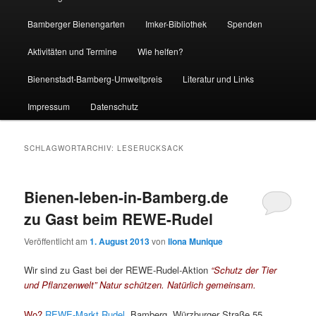
Bamberger Bienengarten
Imker-Bibliothek
Spenden
Aktivitäten und Termine
Wie helfen?
Bienenstadt-Bamberg-Umweltpreis
Literatur und Links
Impressum
Datenschutz
SCHLAGWORTARCHIV:
LESERUCKSACK
Bienen-leben-in-Bamberg.de
zu Gast beim REWE-Rudel
Veröffentlicht am
1. August 2013
von
Ilona Munique
Wir sind zu Gast bei der REWE-Rudel-Aktion
“Schutz der Tier
und Pflanzenwelt” Natur schützen. Natürlich gemeinsam.
Wo?
REWE-Markt Rudel,
Bamberg, Würzburger Straße 55