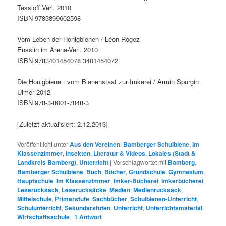
Tessloff Verl. 2010
ISBN 9783899602598
Vom Leben der Honigbienen / Léon Rogez
Ensslin im Arena-Verl. 2010
ISBN 9783401454078 3401454072
Die Honigbiene : vom Bienenstaat zur Imkerei / Armin Spürgin
Ulmer 2012
ISBN 978-3-8001-7848-3
[Zuletzt aktualisiert: 2.12.2013]
Veröffentlicht unter
Aus den Vereinen
,
Bamberger Schulbiene
,
Im
Klassenzimmer
,
Insekten
,
Literatur & Videos
,
Lokales (Stadt &
Landkreis Bamberg)
,
Unterricht
|
Verschlagwortet mit
Bamberg
,
Bamberger Schulbiene
,
Buch
,
Bücher
,
Grundschule
,
Gymnasium
,
Hauptschule
,
Im Klassenzimmer
,
Imker-Bücherei
,
Imkerbücherei
,
Leserucksack
,
Leserucksäcke
,
Medien
,
Medienrucksack
,
Mittelschule
,
Primarstufe
,
Sachbücher
,
Schulbienen-Unterricht
,
Schulunterricht
,
Sekundarstufen
,
Unterricht
,
Unterrichtsmaterial
,
Wirtschaftsschule
|
1
Antwort