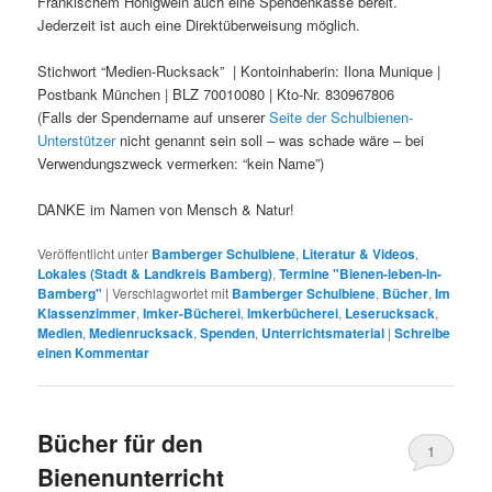
Fränkischem Honigwein auch eine Spendenkasse bereit.
Jederzeit ist auch eine Direktüberweisung möglich.
Stichwort “Medien-Rucksack” | Kontoinhaberin: Ilona Munique |
Postbank München | BLZ 70010080 | Kto-Nr. 830967806
(Falls der Spendername auf unserer
Seite der Schulbienen-
Unterstützer
nicht genannt sein soll – was schade wäre – bei
Verwendungszweck vermerken: “kein Name”)
DANKE im Namen von Mensch & Natur!
Veröffentlicht unter
Bamberger Schulbiene
,
Literatur & Videos
,
Lokales (Stadt & Landkreis Bamberg)
,
Termine "Bienen-leben-in-
Bamberg"
|
Verschlagwortet mit
Bamberger Schulbiene
,
Bücher
,
Im
Klassenzimmer
,
Imker-Bücherei
,
Imkerbücherei
,
Leserucksack
,
Medien
,
Medienrucksack
,
Spenden
,
Unterrichtsmaterial
|
Schreibe
einen Kommentar
Bücher für den
1
Bienenunterricht