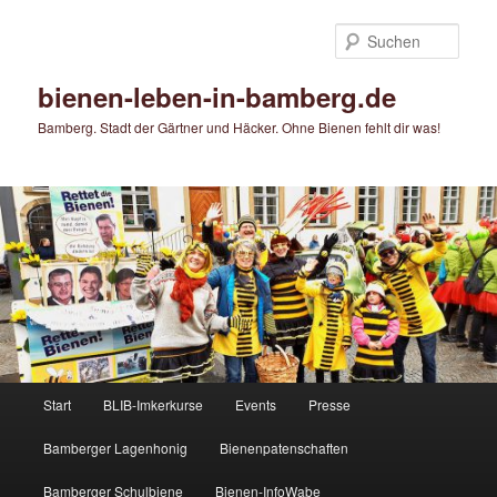
Zum
Zum
primären
sekundären
Such
Inhalt
Inhalt
springen
springen
bienen-leben-in-bamberg.de
Bamberg. Stadt der Gärtner und Häcker. Ohne Bienen fehlt dir was!
Hauptmenü
Start
BLIB-Imkerkurse
Events
Presse
Bamberger Lagenhonig
Bienenpatenschaften
Bamberger Schulbiene
Bienen-InfoWabe