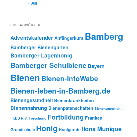
« Juli
SCHLAGWÖRTER
Bamberg
Adventskalender
Anfängerkurs
Bamberger Bienengarten
Bamberger Lagenhonig
Bamberger Schulbiene
Bayern
Bienen
Bienen-InfoWabe
Bienen-leben-in-Bamberg.de
Bienengesundheit
Bienenkrankheiten
Bienennahrung
Bienenpatenschaften
Bienenunterricht
Fortbildung
Franken
FKBB e. V.
Forschung
Honig
Ilona Munique
Grundschule
Honigernte