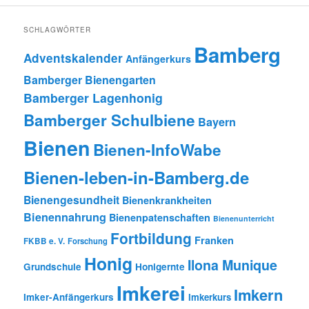
SCHLAGWÖRTER
Bamberg
Adventskalender
Anfängerkurs
Bamberger Bienengarten
Bamberger Lagenhonig
Bamberger Schulbiene
Bayern
Bienen
Bienen-InfoWabe
Bienen-leben-in-Bamberg.de
Bienengesundheit
Bienenkrankheiten
Bienennahrung
Bienenpatenschaften
Bienenunterricht
Fortbildung
Franken
FKBB e. V.
Forschung
Honig
Ilona Munique
Grundschule
Honigernte
Imkerei
Imkern
Imker-Anfängerkurs
Imkerkurs