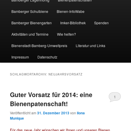
Bamberger Schulbiene
Bienen-InfoWabe
Bamberger Bienengarten
Imker-Bibliothek
Spenden
Aktivitäten und Termine
Wie helfen?
Bienenstadt-Bamberg-Umweltpreis
Literatur und Links
Impressum
Datenschutz
SCHLAGWORTARCHIV:
NEUJAHRSVORSATZ
Guter Vorsatz für 2014: eine
1
Bienenpatenschaft!
Veröffentlicht am
31. Dezember 2013
von
Ilona
Munique
Für das neue Jahr wünschen wir Ihnen und unseren Bienen