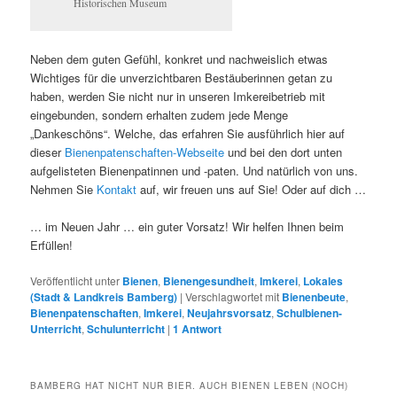
Historischen Museum
Neben dem guten Gefühl, konkret und nachweislich etwas
Wichtiges für die unverzichtbaren Bestäuberinnen getan zu
haben, werden Sie nicht nur in unseren Imkereibetrieb mit
eingebunden, sondern erhalten zudem jede Menge
„Dankeschöns“. Welche, das erfahren Sie ausführlich hier auf
dieser
Bienenpatenschaften-Webseite
und bei den dort unten
aufgelisteten Bienenpatinnen und -paten. Und natürlich von uns.
Nehmen Sie
Kontakt
auf, wir freuen uns auf Sie! Oder auf dich …
… im Neuen Jahr … ein guter Vorsatz! Wir helfen Ihnen beim
Erfüllen!
Veröffentlicht unter
Bienen
,
Bienengesundheit
,
Imkerei
,
Lokales
(Stadt & Landkreis Bamberg)
|
Verschlagwortet mit
Bienenbeute
,
Bienenpatenschaften
,
Imkerei
,
Neujahrsvorsatz
,
Schulbienen-
Unterricht
,
Schulunterricht
|
1
Antwort
BAMBERG HAT NICHT NUR BIER. AUCH BIENEN LEBEN (NOCH)