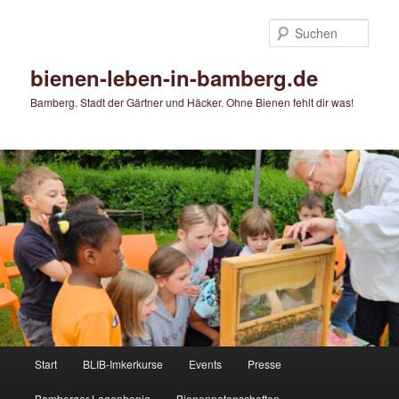
Zum
Zum
primären
sekundären
Such
Inhalt
Inhalt
springen
springen
bienen-leben-in-bamberg.de
Bamberg. Stadt der Gärtner und Häcker. Ohne Bienen fehlt dir was!
Hauptmenü
Start
BLIB-Imkerkurse
Events
Presse
Bamberger Lagenhonig
Bienenpatenschaften