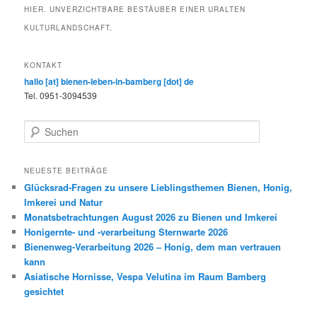
HIER. UNVERZICHTBARE BESTÄUBER EINER URALTEN
KULTURLANDSCHAFT.
KONTAKT
hallo [at] bienen-leben-in-bamberg [dot] de
Tel. 0951-3094539
S
u
c
h
NEUESTE BEITRÄGE
e
Glücksrad-Fragen zu unsere Lieblingsthemen Bienen, Honig,
n
Imkerei und Natur
Monatsbetrachtungen August 2026 zu Bienen und Imkerei
Honigernte- und -verarbeitung Sternwarte 2026
Bienenweg-Verarbeitung 2026 – Honig, dem man vertrauen
kann
Asiatische Hornisse, Vespa Velutina im Raum Bamberg
gesichtet