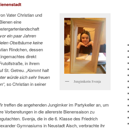
ienenstadt
von Vater Christian und
 Bienen eine
ostergartenlandschaft
vor ein paar Jahren
 vielen Obstbäume keine
stian Rindchen, dessen
Eingemachtes direkt
rutolfstraße, in ihrem
uf St. Getreu.
„Kommt halt
ter würde sich sehr freuen
Jungimkerin Svenja
n“,
so Christian in seiner
ir treffen die angehenden Jungimker im Partykeller an, um
hre Vorbereitungen in die allererste Bienensaison zu
egutachten. Svenja, die in die 6. Klasse des Friedrich
lexander Gymnasiums in Neustadt Aisch, verbrachte ihr