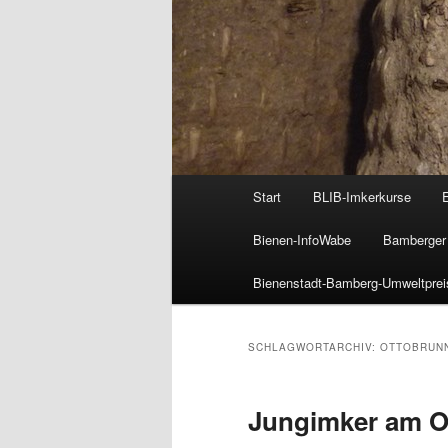
Hauptmenü
Start
BLIB-Imkerkurse
Bienen-InfoWabe
Bamberger 
Bienenstadt-Bamberg-Umweltprei
SCHLAGWORTARCHIV:
OTTOBRUN
Jungimker am Ot