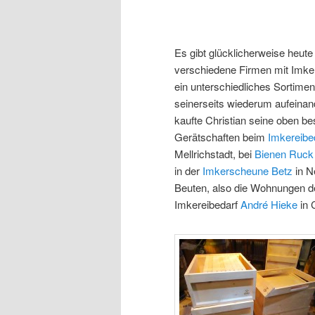
Es gibt glücklicherweise heute 
verschiedene Firmen mit Imkere
ein unterschiedliches Sortiment
seinerseits wiederum aufeinan
kaufte Christian seine oben b
Gerätschaften beim
Imkereibed
Mellrichstadt, bei
Bienen Ruck
in der
Imkerscheune Betz
in N
Beuten, also die Wohnungen d
Imkereibedarf
André Hieke
in 