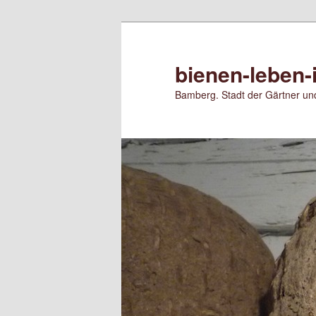
Zum
Zum
primären
sekundären
Inhalt
Inhalt
bienen-leben-
springen
springen
Bamberg. Stadt der Gärtner und