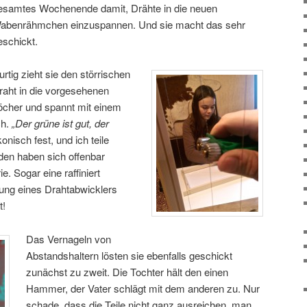
esamtes Wochenende damit, Drähte in die neuen
abenrähmchen einzuspannen. Und sie macht das sehr
eschickt.
urtig zieht sie den störrischen
raht in die vorgesehenen
öcher und spannt mit einem
ch.
„Der grüne ist gut, der
konisch fest, und ich teile
den haben sich offenbar
ie. Sogar eine raffiniert
dung eines Drahtabwicklers
t!
Das Vernageln von
Abstandshaltern lösten sie ebenfalls geschickt
zunächst zu zweit. Die Tochter hält den einen
Hammer, der Vater schlägt mit dem anderen zu. Nur
schade, dass die Teile nicht ganz ausreichen, man