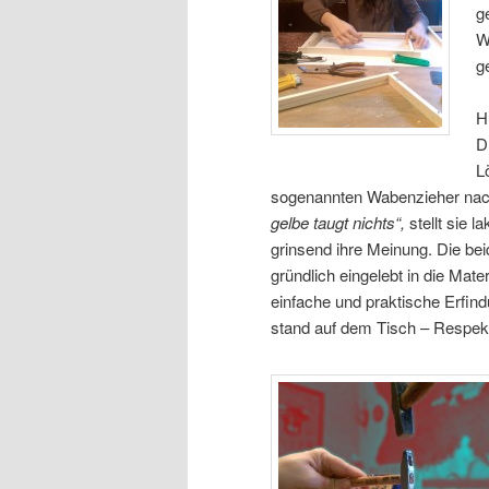
g
W
g
H
D
L
sogenannten Wabenzieher na
gelbe taugt nichts“,
stellt sie la
grinsend ihre Meinung. Die bei
gründlich eingelebt in die Mater
einfache und praktische Erfin
stand auf dem Tisch – Respek