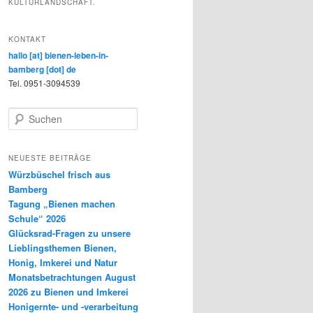
KULTURLANDSCHAFT.
KONTAKT
hallo [at] bienen-leben-in-
bamberg [dot] de
Tel. 0951-3094539
S
u
c
h
NEUESTE BEITRÄGE
e
Würzbüschel frisch aus
n
Bamberg
Tagung „Bienen machen
Schule“ 2026
Glücksrad-Fragen zu unsere
Lieblingsthemen Bienen,
Honig, Imkerei und Natur
Monatsbetrachtungen August
2026 zu Bienen und Imkerei
Honigernte- und -verarbeitung