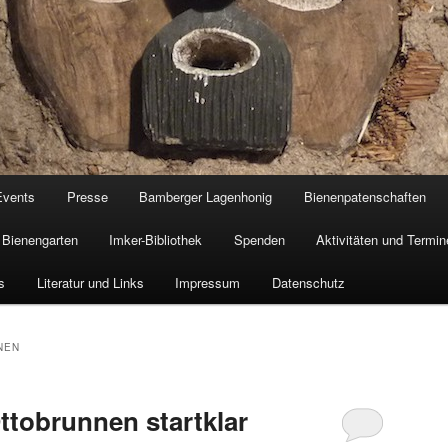
Events
Presse
Bamberger Lagenhonig
Bienenpatenschaften
Bienengarten
Imker-Bibliothek
Spenden
Aktivitäten und Termin
s
Literatur und Links
Impressum
Datenschutz
NEN
tobrunnen startklar