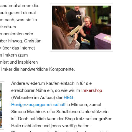
anchmal ahmen die
eulinge erst einmal
as nach, was sie im
mkerkurs
ennenlernten oder
ber hinweg. Christian
v über das Internet
en Imkern (zum
miert und inspirieren
che Imker die handwerkliche Komponente.
Andere wiederum kaufen einfach in für sie
erreichbarer Nähe ein, so wie wir im
Imkershop
(Webseiten im Aufbau) der
HEG,
Honigerzeugergemeinschaft
in Eltmann, zumal
Simone Machinek eine Schulbienen-Unterstützerin
ist. Doch natürlich kann der Shop trotz seiner großen
Halle nicht alles und jedes vorrätig halten.