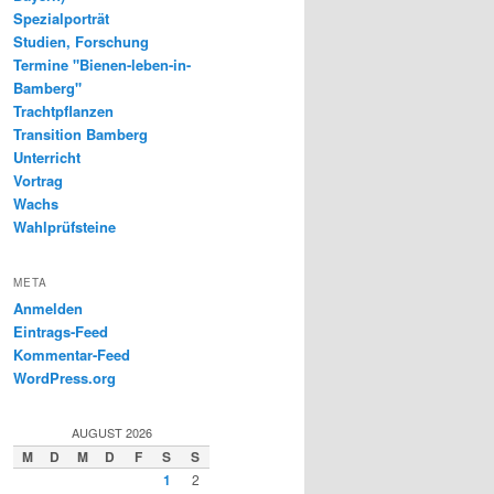
Spezialporträt
Studien, Forschung
Termine "Bienen-leben-in-
Bamberg"
Trachtpflanzen
Transition Bamberg
Unterricht
Vortrag
Wachs
Wahlprüfsteine
META
Anmelden
Eintrags-Feed
Kommentar-Feed
WordPress.org
AUGUST 2026
M
D
M
D
F
S
S
1
2