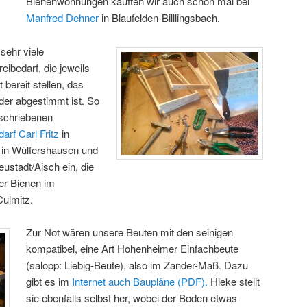
Bienenwohnungen kauften wir auch schon mal bei
Manfred Dehner
in Blaufelden-Billlingsbach.
sehr viele
ibedarf, die jeweils
 bereit stellen, das
der abgestimmt ist. So
eschriebenen
arf Carl Fritz
in
in Wülfershausen und
eustadt/Aisch ein, die
er Bienen im
Culmitz.
Zur Not wären unsere Beuten mit den seinigen
kompatibel, eine Art Hohenheimer Einfachbeute
(salopp: Liebig-Beute), also im Zander-Maß. Dazu
gibt es im
Internet auch Baupläne (PDF).
Hieke stellt
sie ebenfalls selbst her, wobei der Boden etwas