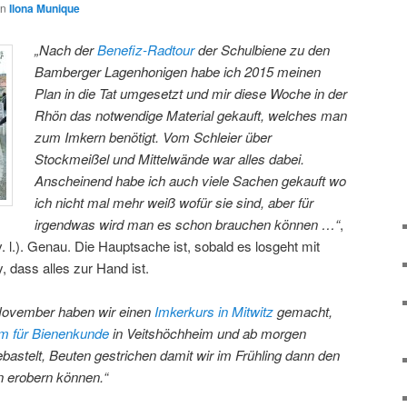
on
Ilona Munique
„Nach der
Benefiz-Radtour
der Schulbiene zu den
Bamberger Lagenhonigen habe ich 2015 meinen
Plan in die Tat umgesetzt und mir diese Woche in der
Rhön das notwendige Material gekauft, welches man
zum Imkern benötigt. Vom Schleier über
Stockmeißel und Mittelwände war alles dabei.
Anscheinend habe ich auch viele Sachen gekauft wo
ich nicht mal mehr weiß wofür sie sind, aber für
irgendwas wird man es schon brauchen können …“
,
 v. l.). Genau. Die Hauptsache ist, sobald es losgeht mit
dass alles zur Hand ist.
November haben wir einen
Imkerkurs in Mitwitz
gemacht,
m für Bienenkunde
in Veitshöchheim und ab morgen
stelt, Beuten gestrichen damit wir im Frühling dann den
n erobern können.“