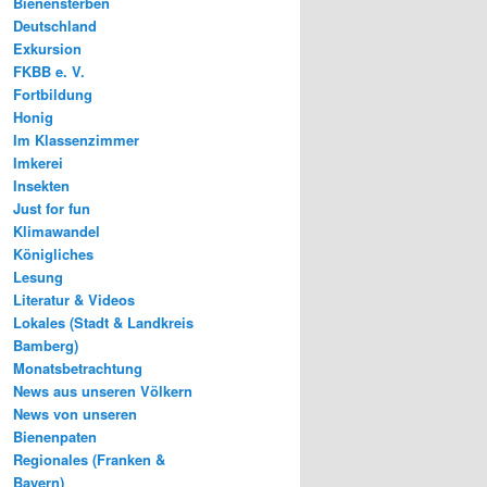
Bienensterben
Deutschland
Exkursion
FKBB e. V.
Fortbildung
Honig
Im Klassenzimmer
Imkerei
Insekten
Just for fun
Klimawandel
Königliches
Lesung
Literatur & Videos
Lokales (Stadt & Landkreis
Bamberg)
Monatsbetrachtung
News aus unseren Völkern
News von unseren
Bienenpaten
Regionales (Franken &
Bayern)