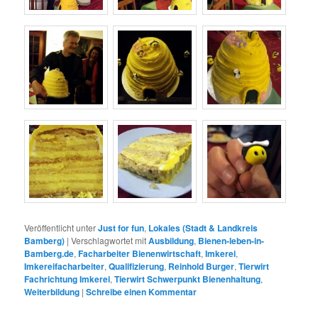
Veröffentlicht unter
Just for fun
,
Lokales (Stadt & Landkreis
Bamberg)
|
Verschlagwortet mit
Ausbildung
,
Bienen-leben-in-
Bamberg.de
,
Facharbeiter Bienenwirtschaft
,
Imkerei
,
Imkereifacharbeiter
,
Qualifizierung
,
Reinhold Burger
,
Tierwirt
Fachrichtung Imkerei
,
Tierwirt Schwerpunkt Bienenhaltung
,
Weiterbildung
|
Schreibe einen Kommentar