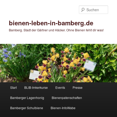
Zum
Zum
primären
sekundären
Such
Inhalt
Inhalt
springen
springen
bienen-leben-in-bamberg.de
Bamberg. Stadt der Gärtner und Häcker. Ohne Bienen fehlt dir was!
Hauptmenü
Start
BLIB-Imkerkurse
Events
Presse
Bamberger Lagenhonig
Bienenpatenschaften
Bamberger Schulbiene
Bienen-InfoWabe