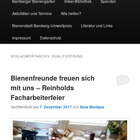
Bamberger Bienengarten
Imker-Bibliothek
Spenden
Aktivitäten und Termine
Wie helfen?
Bienenstadt-Bamberg-Umweltpreis
Literatur und Links
Impressum
Datenschutz
SCHLAGWORTARCHIV:
QUALIFIZIERUNG
Bienenfreunde freuen sich
mit uns – Reinholds
Facharbeiterfeier
Veröffentlicht am
7. Dezember 2017
von
Ilona Munique