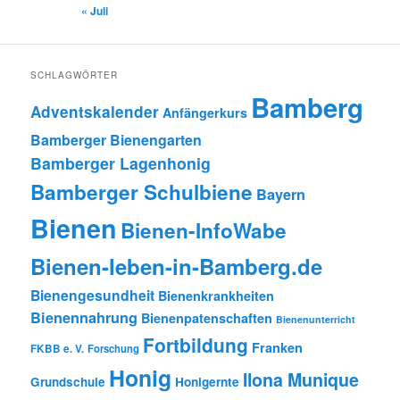
« Juli
SCHLAGWÖRTER
Bamberg
Adventskalender
Anfängerkurs
Bamberger Bienengarten
Bamberger Lagenhonig
Bamberger Schulbiene
Bayern
Bienen
Bienen-InfoWabe
Bienen-leben-in-Bamberg.de
Bienengesundheit
Bienenkrankheiten
Bienennahrung
Bienenpatenschaften
Bienenunterricht
Fortbildung
Franken
FKBB e. V.
Forschung
Honig
Ilona Munique
Grundschule
Honigernte