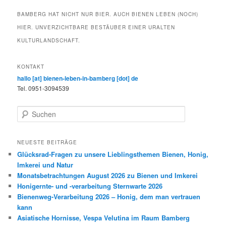
BAMBERG HAT NICHT NUR BIER. AUCH BIENEN LEBEN (NOCH)
HIER. UNVERZICHTBARE BESTÄUBER EINER URALTEN
KULTURLANDSCHAFT.
KONTAKT
hallo [at] bienen-leben-in-bamberg [dot] de
Tel. 0951-3094539
S
u
c
h
NEUESTE BEITRÄGE
e
Glücksrad-Fragen zu unsere Lieblingsthemen Bienen, Honig,
n
Imkerei und Natur
Monatsbetrachtungen August 2026 zu Bienen und Imkerei
Honigernte- und -verarbeitung Sternwarte 2026
Bienenweg-Verarbeitung 2026 – Honig, dem man vertrauen
kann
Asiatische Hornisse, Vespa Velutina im Raum Bamberg