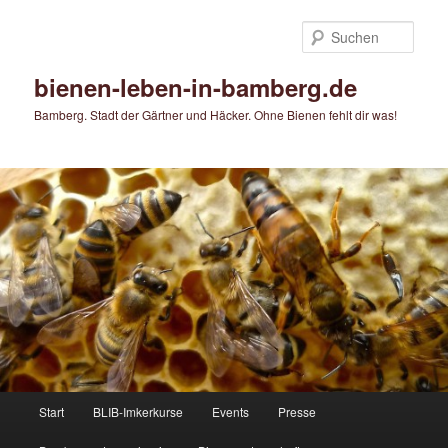
Zum
Zum
primären
sekundären
Such
Inhalt
Inhalt
springen
springen
bienen-leben-in-bamberg.de
Bamberg. Stadt der Gärtner und Häcker. Ohne Bienen fehlt dir was!
Hauptmenü
Start
BLIB-Imkerkurse
Events
Presse