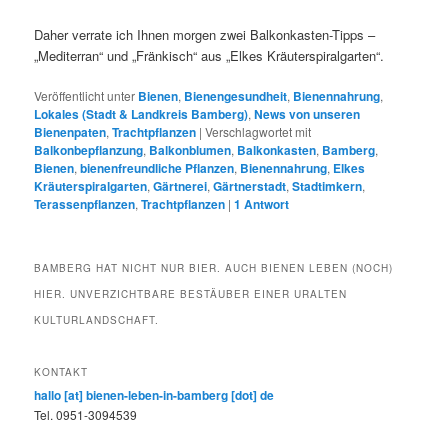
Daher verrate ich Ihnen morgen zwei Balkonkasten-Tipps –
„Mediterran“ und „Fränkisch“ aus „Elkes Kräuterspiralgarten“.
Veröffentlicht unter
Bienen
,
Bienengesundheit
,
Bienennahrung
,
Lokales (Stadt & Landkreis Bamberg)
,
News von unseren
Bienenpaten
,
Trachtpflanzen
|
Verschlagwortet mit
Balkonbepflanzung
,
Balkonblumen
,
Balkonkasten
,
Bamberg
,
Bienen
,
bienenfreundliche Pflanzen
,
Bienennahrung
,
Elkes
Kräuterspiralgarten
,
Gärtnerei
,
Gärtnerstadt
,
Stadtimkern
,
Terassenpflanzen
,
Trachtpflanzen
|
1
Antwort
BAMBERG HAT NICHT NUR BIER. AUCH BIENEN LEBEN (NOCH)
HIER. UNVERZICHTBARE BESTÄUBER EINER URALTEN
KULTURLANDSCHAFT.
KONTAKT
hallo [at] bienen-leben-in-bamberg [dot] de
Tel. 0951-3094539