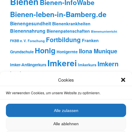
Bienen
Bienen-InfoWabe
Bienen-leben-in-Bamberg.de
Bienengesundheit
Bienenkrankheiten
Bienennahrung
Bienenpatenschaften
Bienenunterricht
Fortbildung
Franken
FKBB e. V.
Forschung
Honig
Ilona Munique
Grundschule
Honigernte
Imkerei
Imkern
Imker-Anfängerkurs
Imkerkurs
Insekten
Literatur
Lehrbienenstand
Jungimkerkurs
Cookies
Natur
Oberfranken
Monatsbetrachtungen
Pflanzen
Reinhold Burger
Rezension
Schulbienen-Unterricht
Wir verwenden Cookies, um unsere Website zu optimieren.
Unterricht
Schulunterricht
Trachtpflanzen
Vortrag
Wachs
Wildbienen
Varroabehandlung
Alle zulassen
Alle ablehnen