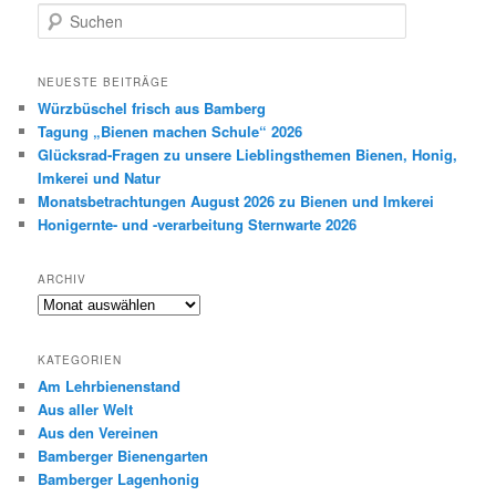
S
u
c
h
NEUESTE BEITRÄGE
e
Würzbüschel frisch aus Bamberg
n
Tagung „Bienen machen Schule“ 2026
Glücksrad-Fragen zu unsere Lieblingsthemen Bienen, Honig,
Imkerei und Natur
Monatsbetrachtungen August 2026 zu Bienen und Imkerei
Honigernte- und -verarbeitung Sternwarte 2026
ARCHIV
Archiv
KATEGORIEN
Am Lehrbienenstand
Aus aller Welt
Aus den Vereinen
Bamberger Bienengarten
Bamberger Lagenhonig