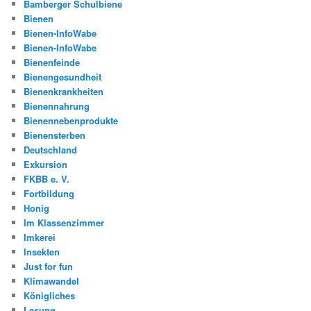
Bamberger Schulbiene
Bienen
Bienen-InfoWabe
Bienen-InfoWabe
Bienenfeinde
Bienengesundheit
Bienenkrankheiten
Bienennahrung
Bienennebenprodukte
Bienensterben
Deutschland
Exkursion
FKBB e. V.
Fortbildung
Honig
Im Klassenzimmer
Imkerei
Insekten
Just for fun
Klimawandel
Königliches
Lesung