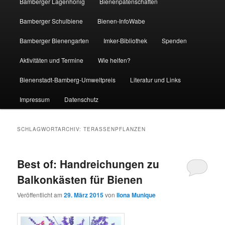
Bamberger Lagenhonig
Bienenpatenschaften
Bamberger Schulbiene
Bienen-InfoWabe
Bamberger Bienengarten
Imker-Bibliothek
Spenden
Aktivitäten und Termine
Wie helfen?
Bienenstadt-Bamberg-Umweltpreis
Literatur und Links
Impressum
Datenschutz
SCHLAGWORTARCHIV:
TERASSENPFLANZEN
Best of: Handreichungen zu
Balkonkästen für Bienen
Veröffentlicht am
29. März 2015
von
Ilona Munique