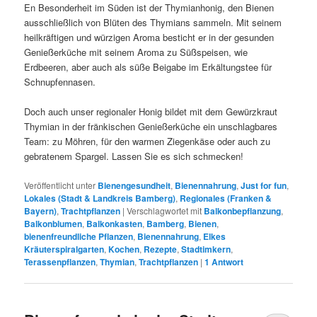
En Besonderheit im Süden ist der Thymianhonig, den Bienen
ausschließlich von Blüten des Thymians sammeln. Mit seinem
heilkräftigen und würzigen Aroma besticht er in der gesunden
Genießerküche mit seinem Aroma zu Süßspeisen, wie
Erdbeeren, aber auch als süße Beigabe im Erkältungstee für
Schnupfennasen.
Doch auch unser regionaler Honig bildet mit dem Gewürzkraut
Thymian in der fränkischen Genießerküche ein unschlagbares
Team: zu Möhren, für den warmen Ziegenkäse oder auch zu
gebratenem Spargel. Lassen Sie es sich schmecken!
Veröffentlicht unter
Bienengesundheit
,
Bienennahrung
,
Just for fun
,
Lokales (Stadt & Landkreis Bamberg)
,
Regionales (Franken &
Bayern)
,
Trachtpflanzen
|
Verschlagwortet mit
Balkonbepflanzung
,
Balkonblumen
,
Balkonkasten
,
Bamberg
,
Bienen
,
bienenfreundliche Pflanzen
,
Bienennahrung
,
Elkes
Kräuterspiralgarten
,
Kochen
,
Rezepte
,
Stadtimkern
,
Terassenpflanzen
,
Thymian
,
Trachtpflanzen
|
1
Antwort