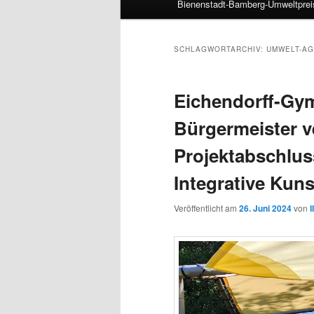
Bienenstadt-Bamberg-Umweltprei
SCHLAGWORTARCHIV:
UMWELT-AG
Eichendorff-Gy
Bürgermeister 
Projektabschlus
Integrative Kunst
Veröffentlicht am
26. Juni 2024
von
I