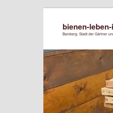
Zum
Zum
primären
sekundären
Inhalt
Inhalt
bienen-leben-
springen
springen
Bamberg. Stadt der Gärtner und