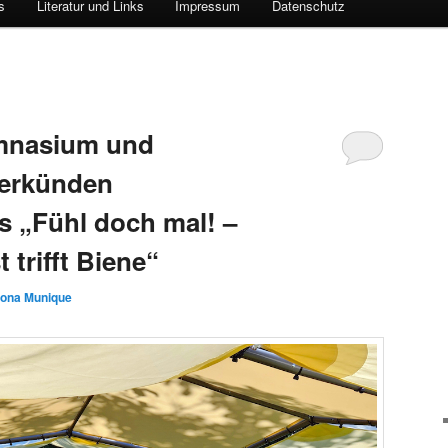
s
Literatur und Links
Impressum
Datenschutz
mnasium und
verkünden
s „Fühl doch mal! –
 trifft Biene“
lona Munique