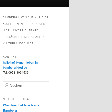
BAMBERG HAT NICHT NUR BIER.
AUCH BIENEN LEBEN (NOCH)
HIER. UNVERZICHTBARE
BESTÄUBER EINER URALTEN
KULTURLANDSCHAFT.
KONTAKT
hallo [at] bienen-leben-in-
bamberg [dot] de
Tel. 0951-3094539
S
u
c
h
NEUESTE BEITRÄGE
e
Würzbüschel frisch aus
n
Bamberg