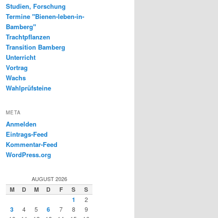
Studien, Forschung
Termine "Bienen-leben-in-
Bamberg"
Trachtpflanzen
Transition Bamberg
Unterricht
Vortrag
Wachs
Wahlprüfsteine
META
Anmelden
Eintrags-Feed
Kommentar-Feed
WordPress.org
AUGUST 2026
M
D
M
D
F
S
S
1
2
3
4
5
6
7
8
9