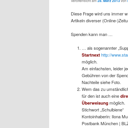
Veröffentlicht am
28. März 2013
von
Diese Frage wird uns immer wi
Artikeln diverser (Online-)Zeit
Spenden kann man …
… als sogenannter „Suppo
Startnext
http://www.sta
möglich.
Am einfachsten, leider j
Gebühren von der Spend
Nachteile siehe Foto.
Wem das zu umständlich 
für den ist auch eine
dire
Überweisung
möglich.
Stichwort „Schulbiene“
Kontoinhaberin: Ilona Mu
Postbank München | BL