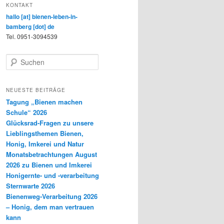
KONTAKT
hallo [at] bienen-leben-in-
bamberg [dot] de
Tel. 0951-3094539
S
u
c
h
NEUESTE BEITRÄGE
e
Tagung „Bienen machen
n
Schule“ 2026
Glücksrad-Fragen zu unsere
Lieblingsthemen Bienen,
Honig, Imkerei und Natur
Monatsbetrachtungen August
2026 zu Bienen und Imkerei
Honigernte- und -verarbeitung
Sternwarte 2026
Bienenweg-Verarbeitung 2026
– Honig, dem man vertrauen
kann