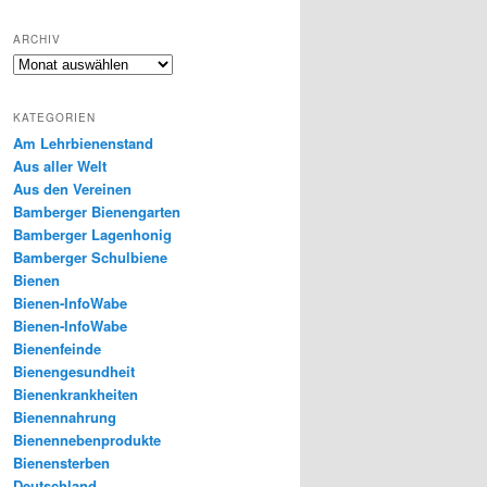
ARCHIV
Archiv
KATEGORIEN
Am Lehrbienenstand
Aus aller Welt
Aus den Vereinen
Bamberger Bienengarten
Bamberger Lagenhonig
Bamberger Schulbiene
Bienen
Bienen-InfoWabe
Bienen-InfoWabe
Bienenfeinde
Bienengesundheit
Bienenkrankheiten
Bienennahrung
Bienennebenprodukte
Bienensterben
Deutschland