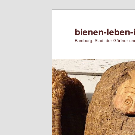
Zum
Zum
primären
sekundären
Inhalt
Inhalt
bienen-leben-
springen
springen
Bamberg. Stadt der Gärtner und