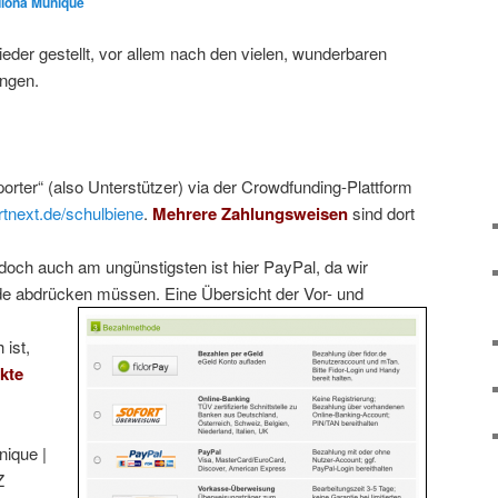
Ilona Munique
eder gestellt, vor allem nach den vielen, wunderbaren
ungen.
rter“ (also Unterstützer) via der Crowdfunding-Plattform
rtnext.de/schulbiene
.
Mehrere
Zahlungsweisen
sind dort
edoch auch am ungünstigsten ist hier PayPal, da wir
e abdrücken müssen. Eine Übersicht der Vor- und
ist,
kte
nique |
Z