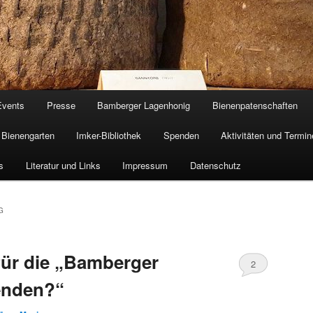
Events
Presse
Bamberger Lagenhonig
Bienenpatenschaften
Bienengarten
Imker-Bibliothek
Spenden
Aktivitäten und Termin
s
Literatur und Links
Impressum
Datenschutz
G
für die „Bamberger
2
enden?“