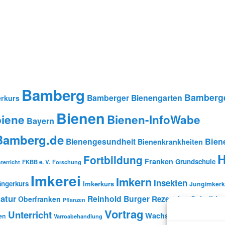
Bamberg
Bamberge
Bamberger Bienengarten
rkurs
Bienen
iene
Bienen-InfoWabe
Bayern
-Bamberg.de
Bienengesundheit
Bien
Bienenkrankheiten
H
Fortbildung
Franken
Grundschule
FKBB e. V.
Forschung
terricht
Imkerei
Imkern
Insekten
ängerkurs
Imkerkurs
Jungimkerk
atur
Reinhold Burger
Rezension
Schulbien
Oberfranken
Pflanzen
Vortrag
Unterricht
Wachs
en
Wildbienen
Varroabehandlung