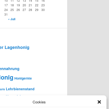
10
11
12
13
14
15
16
17
18
19
20
21
22
23
24
25
26
27
28
29
30
31
« Juli
r Lagenhonig
ennahrung
onig
Honigernte
Lehrbienenstand
urs
en-Unterricht
Cookies