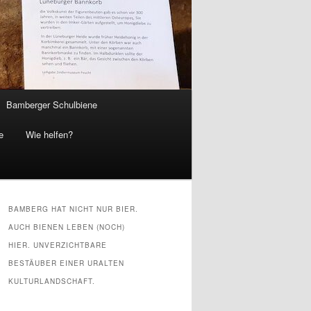
Bamberger Schulbiene
e
Wie helfen?
BAMBERG HAT NICHT NUR BIER.
AUCH BIENEN LEBEN (NOCH)
HIER. UNVERZICHTBARE
BESTÄUBER EINER URALTEN
KULTURLANDSCHAFT.