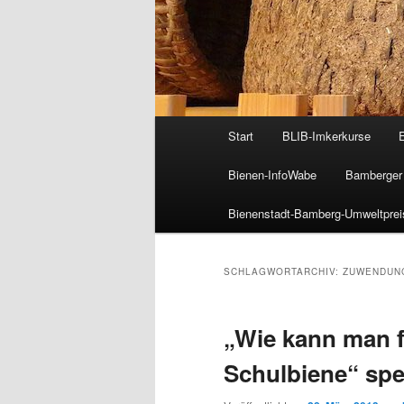
Hauptmenü
Start
BLIB-Imkerkurse
Bienen-InfoWabe
Bamberger 
Bienenstadt-Bamberg-Umweltprei
SCHLAGWORTARCHIV:
ZUWENDUN
„Wie kann man 
Schulbiene“ sp