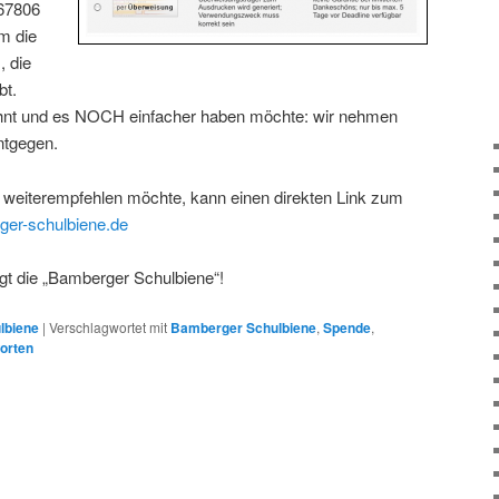
967806
m die
, die
bt.
nt und es NOCH einfacher haben möchte: wir nehmen
tgegen.
 weiterempfehlen möchte, kann einen direkten Link zum
rger-schulbiene.de
gt die „Bamberger Schulbiene“!
lbiene
|
Verschlagwortet mit
Bamberger Schulbiene
,
Spende
,
orten