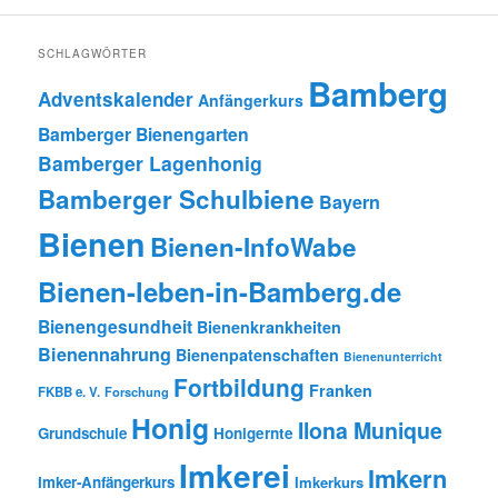
SCHLAGWÖRTER
Bamberg
Adventskalender
Anfängerkurs
Bamberger Bienengarten
Bamberger Lagenhonig
Bamberger Schulbiene
Bayern
Bienen
Bienen-InfoWabe
Bienen-leben-in-Bamberg.de
Bienengesundheit
Bienenkrankheiten
Bienennahrung
Bienenpatenschaften
Bienenunterricht
Fortbildung
Franken
FKBB e. V.
Forschung
Honig
Ilona Munique
Grundschule
Honigernte
Imkerei
Imkern
Imker-Anfängerkurs
Imkerkurs