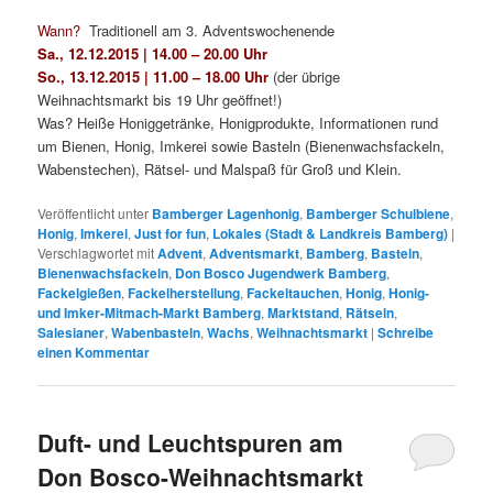
Wann?
Traditionell am 3. Adventswochenende
Sa., 12.12.2015 | 14.00 – 20.00 Uhr
So., 13.12.2015 | 11.00 – 18.00 Uhr
(der übrige
Weihnachtsmarkt bis 19 Uhr geöffnet!)
Was? Heiße Honiggetränke, Honigprodukte, Informationen rund
um Bienen, Honig, Imkerei sowie Basteln (Bienenwachsfackeln,
Wabenstechen), Rätsel- und Malspaß für Groß und Klein.
Veröffentlicht unter
Bamberger Lagenhonig
,
Bamberger Schulbiene
,
Honig
,
Imkerei
,
Just for fun
,
Lokales (Stadt & Landkreis Bamberg)
|
Verschlagwortet mit
Advent
,
Adventsmarkt
,
Bamberg
,
Basteln
,
Bienenwachsfackeln
,
Don Bosco Jugendwerk Bamberg
,
Fackelgießen
,
Fackelherstellung
,
Fackeltauchen
,
Honig
,
Honig-
und Imker-Mitmach-Markt Bamberg
,
Marktstand
,
Rätseln
,
Salesianer
,
Wabenbasteln
,
Wachs
,
Weihnachtsmarkt
|
Schreibe
einen Kommentar
Duft- und Leuchtspuren am
Don Bosco-Weihnachtsmarkt