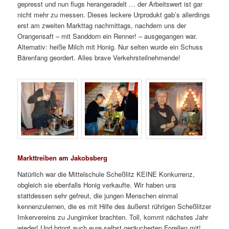
gepresst und nun flugs herangeradelt … der Arbeitswert ist gar
nicht mehr zu messen. Dieses leckere Urprodukt gab’s allerdings
erst am zweiten Markttag nachmittags, nachdem uns der
Orangensaft – mit Sanddorn ein Renner! – ausgegangen war.
Alternativ: heiße Milch mit Honig. Nur selten wurde ein Schuss
Bärenfang geordert. Alles brave Verkehrsteilnehmende!
Markttreiben am Jakobsberg
Natürlich war die Mittelschule Scheßlitz KEINE Konkurrenz,
obgleich sie ebenfalls Honig verkaufte. Wir haben uns
stattdessen sehr gefreut, die jungen Menschen einmal
kennenzulernen, die es mit Hilfe des äußerst rührigen Scheßlitzer
Imkervereins zu Jungimker brachten. Toll, kommt nächstes Jahr
wieder! Und bringt auch eure selbst geräucherten Forellen mit!