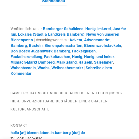
Veröffentlicht unter
Bamberger Schulbiene
,
Honig
,
Imkerei
,
Just for
fun
,
Lokales (Stadt & Landkreis Bamberg)
,
News von unseren
Bienenpaten
|
Verschlagwortet mit
Advent
,
Adventsmarkt
,
Bamberg
,
Basteln
,
Bienenpatenschaften
,
Bienenwachsfackeln
,
Don Bosco Jugendwerk Bamberg
,
Fackelgießen
,
Fackelherstellung
,
Fackeltauchen
,
Honig
,
Honig- und Imker-
Mitmach-Markt Bamberg
,
Marktstand
,
Rätseln
,
Salesianer
,
Wabenbasteln
,
Wachs
,
Weihnachtsmarkt
|
Schreibe einen
Kommentar
BAMBERG HAT NICHT NUR BIER. AUCH BIENEN LEBEN (NOCH)
HIER. UNVERZICHTBARE BESTÄUBER EINER URALTEN
KULTURLANDSCHAFT.
KONTAKT
hallo [at] bienen-leben-in-bamberg [dot] de
Tel. 0951-3094539