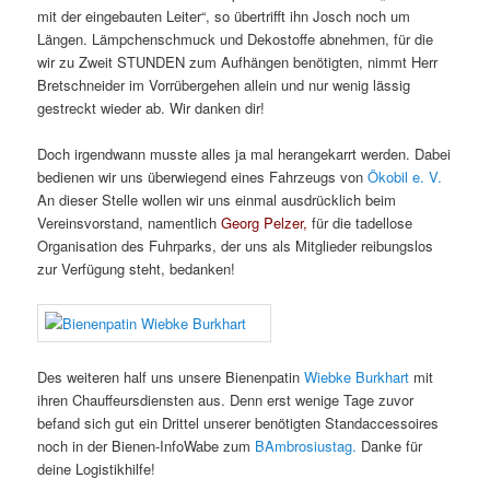
mit der eingebauten Leiter“, so übertrifft ihn Josch noch um
Längen. Lämpchenschmuck und Dekostoffe abnehmen, für die
wir zu Zweit STUNDEN zum Aufhängen benötigten, nimmt Herr
Bretschneider im Vorrübergehen allein und nur wenig lässig
gestreckt wieder ab. Wir danken dir!
Doch irgendwann musste alles ja mal herangekarrt werden. Dabei
bedienen wir uns überwiegend eines Fahrzeugs von
Ökobil e. V.
An dieser Stelle wollen wir uns einmal ausdrücklich beim
Vereinsvorstand, namentlich
Georg Pelzer,
für die tadellose
Organisation des Fuhrparks, der uns als Mitglieder reibungslos
zur Verfügung steht, bedanken!
Des weiteren half uns unsere Bienenpatin
Wiebke Burkhart
mit
ihren Chauffeursdiensten aus. Denn erst wenige Tage zuvor
befand sich gut ein Drittel unserer benötigten Standaccessoires
noch in der Bienen-InfoWabe zum
BAmbrosiustag.
Danke für
deine Logistikhilfe!