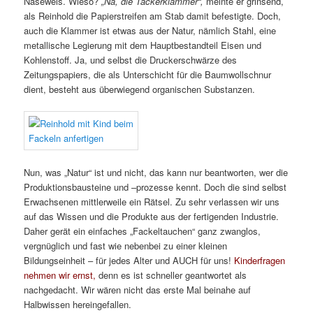
Naseweis. Wieso?
„Na, die Tackerklammer“,
meinte er grinsend,
als Reinhold die Papierstreifen am Stab damit befestigte. Doch,
auch die Klammer ist etwas aus der Natur, nämlich Stahl, eine
metallische Legierung mit dem Hauptbestandteil Eisen und
Kohlenstoff. Ja, und selbst die Druckerschwärze des
Zeitungspapiers, die als Unterschicht für die Baumwollschnur
dient, besteht aus überwiegend organischen Substanzen.
Nun, was „Natur“ ist und nicht, das kann nur beantworten, wer die
Produktionsbausteine und –prozesse kennt. Doch die sind selbst
Erwachsenen mittlerweile ein Rätsel. Zu sehr verlassen wir uns
auf das Wissen und die Produkte aus der fertigenden Industrie.
Daher gerät ein einfaches „Fackeltauchen“ ganz zwanglos,
vergnüglich und fast wie nebenbei zu einer kleinen
Bildungseinheit – für jedes Alter und AUCH für uns!
Kinderfragen
nehmen wir ernst,
denn es ist schneller geantwortet als
nachgedacht. Wir wären nicht das erste Mal beinahe auf
Halbwissen hereingefallen.