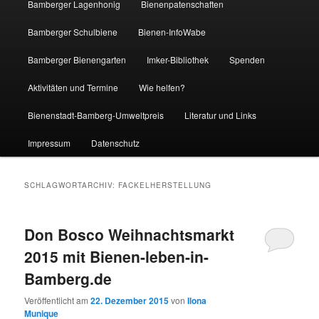
Bamberger Lagenhonig
Bienenpatenschaften
Bamberger Schulbiene
Bienen-InfoWabe
Bamberger Bienengarten
Imker-Bibliothek
Spenden
Aktivitäten und Termine
Wie helfen?
Bienenstadt-Bamberg-Umweltpreis
Literatur und Links
Impressum
Datenschutz
SCHLAGWORTARCHIV:
FACKELHERSTELLUNG
Don Bosco Weihnachtsmarkt
2015 mit Bienen-leben-in-
Bamberg.de
Veröffentlicht am
22. Dezember 2015
von
Ilona
Munique