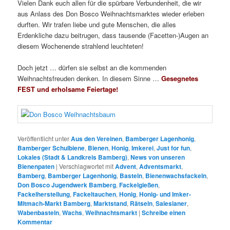
Vielen Dank euch allen für die spürbare Verbundenheit, die wir
aus Anlass des Don Bosco Weihnachtsmarktes wieder erleben
durften. Wir trafen liebe und gute Menschen, die alles
Erdenkliche dazu beitrugen, dass tausende (Facetten-)Augen an
diesem Wochenende strahlend leuchteten!
Doch jetzt … dürfen sie selbst an die kommenden
Weihnachtsfreuden denken. In diesem Sinne …
Gesegnetes
FEST und erholsame Feiertage!
Veröffentlicht unter
Aus den Vereinen
,
Bamberger Lagenhonig
,
Bamberger Schulbiene
,
Bienen
,
Honig
,
Imkerei
,
Just for fun
,
Lokales (Stadt & Landkreis Bamberg)
,
News von unseren
Bienenpaten
|
Verschlagwortet mit
Advent
,
Adventsmarkt
,
Bamberg
,
Bamberger Lagenhonig
,
Basteln
,
Bienenwachsfackeln
,
Don Bosco Jugendwerk Bamberg
,
Fackelgießen
,
Fackelherstellung
,
Fackeltauchen
,
Honig
,
Honig- und Imker-
Mitmach-Markt Bamberg
,
Marktstand
,
Rätseln
,
Salesianer
,
Wabenbasteln
,
Wachs
,
Weihnachtsmarkt
|
Schreibe einen
Kommentar