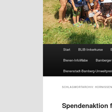
Hauptmenü
Start
BLIB-Imkerkurse
Bienen-InfoWabe
Bamberger 
Bienenstadt-Bamberg-Umweltprei
SCHLAGWORTARCHIV:
HORNISSEN
Spendenaktion f