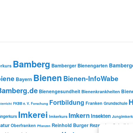
Bamberg
Bamberge
Bamberger Bienengarten
rkurs
Bienen
iene
Bienen-InfoWabe
Bayern
-Bamberg.de
Bienengesundheit
Bien
Bienenkrankheiten
H
Fortbildung
Franken
Grundschule
FKBB e. V.
Forschung
terricht
Imkerei
Imkern
Insekten
ängerkurs
Imkerkurs
Jungimkerk
atur
Reinhold Burger
Rezension
Schulbien
Oberfranken
Pflanzen