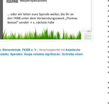
n
,
Bienenfeinde
,
FKBB e. V.
|
Verschlagwortet mit
Asiatische
zialist
,
Spenden
,
Vespa velutina nigrithorax
|
Schreibe einen