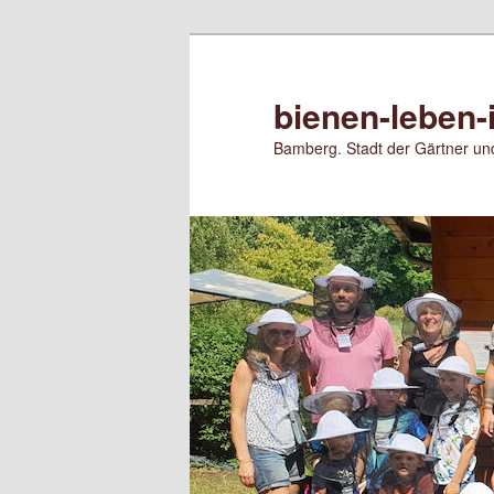
Zum
Zum
primären
sekundären
Inhalt
Inhalt
bienen-leben-
springen
springen
Bamberg. Stadt der Gärtner und