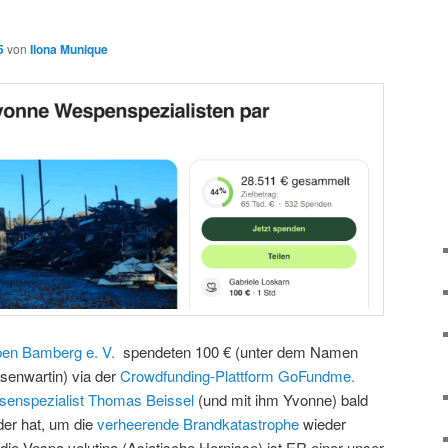
5
von
Ilona Munique
ben Bamberg e. V.
spendeten 100 € (unter dem Namen
senwartin) via der
Crowdfunding-Plattform GoFundme.
senspezialist Thomas Beissel
(und mit ihm Yvonne) bald
der hat, um die
verheerende Brandkatastrophe
wieder
ie Vespa velutina (Asiatische Hornisse) ist ER einer unser