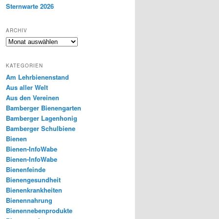
Sternwarte 2026
ARCHIV
Archiv
KATEGORIEN
Am Lehrbienenstand
Aus aller Welt
Aus den Vereinen
Bamberger Bienengarten
Bamberger Lagenhonig
Bamberger Schulbiene
Bienen
Bienen-InfoWabe
Bienen-InfoWabe
Bienenfeinde
Bienengesundheit
Bienenkrankheiten
Bienennahrung
Bienennebenprodukte