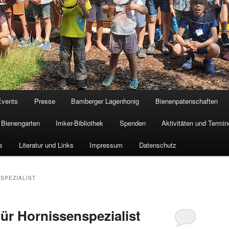
Events
Presse
Bamberger Lagenhonig
Bienenpatenschaften
Bienengarten
Imker-Bibliothek
Spenden
Aktivitäten und Termin
s
Literatur und Links
Impressum
Datenschutz
SPEZIALIST
ür Hornissenspezialist