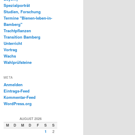
Spezialporträt
Studien, Forschung
Termine "Bienen-leben-in-
Bamberg"
Trachtpflanzen
Transition Bamberg
Unterricht
Vortrag
Wachs
Wahlprüfsteine
META
Anmelden
Eintrags-Feed
Kommentar-Feed
WordPress.org
AUGUST 2026
M
D
M
D
F
S
S
1
2