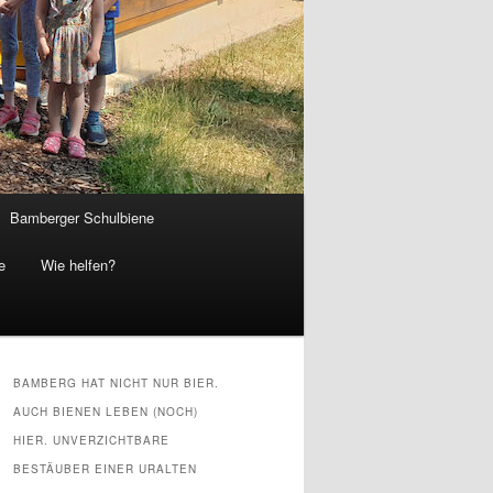
Bamberger Schulbiene
e
Wie helfen?
BAMBERG HAT NICHT NUR BIER.
AUCH BIENEN LEBEN (NOCH)
HIER. UNVERZICHTBARE
BESTÄUBER EINER URALTEN