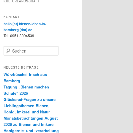
KULTURLANDSCHAFT.
KONTAKT
hallo [at] bienen-leben-in-
bamberg [dot] de
Tel. 0951-3094539
S
u
c
h
NEUESTE BEITRÄGE
e
Würzbüschel frisch aus
n
Bamberg
Tagung „Bienen machen
Schule“ 2026
Glücksrad-Fragen zu unsere
Lieblingsthemen Bienen,
Honig, Imkerei und Natur
Monatsbetrachtungen August
2026 zu Bienen und Imkerei
Honigernte- und -verarbeitung