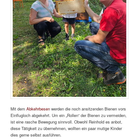
Mit dem
Abkehrbesen
werden die noch ansitzenden Bienen vors
Einflugloch abgekehrt. Um ein „Rollen“ der Bienen zu vermeiden,
ist eine rasche Bewegung sinnvoll. Obwohl Reinhold es anbot,
diese Tätigkeit zu übernehmen, wollten ein paar mutige Kinder
dies gerne selbst ausführen.