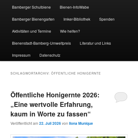
Bamberger Schulbiene
Bienen-InfoWabe
Bamberger Bienengarten
Imker-Bibliothek
Spenden
Aktivitäten und Termine
Wie helfen?
Bienenstadt-Bamberg-Umweltpreis
Literatur und Links
Impressum
Datenschutz
SCHLAGWORTARCHIV:
ÖFFENTLICHE HONIGERNTE
Öffentliche Honigernte 2026:
„Eine wertvolle Erfahrung,
kaum in Worte zu fassen“
Veröffentlicht am
22. Juli 2026
von
Ilona Munique