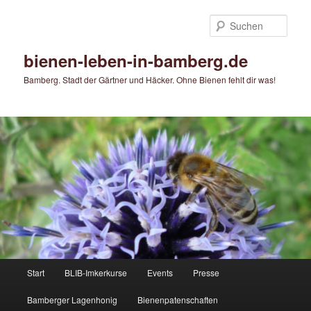
Zum
Zum
primären
sekundären
Such
Inhalt
Inhalt
springen
springen
bienen-leben-in-bamberg.de
Bamberg. Stadt der Gärtner und Häcker. Ohne Bienen fehlt dir was!
Hauptmenü
Start
BLIB-Imkerkurse
Events
Presse
Bamberger Lagenhonig
Bienenpatenschaften