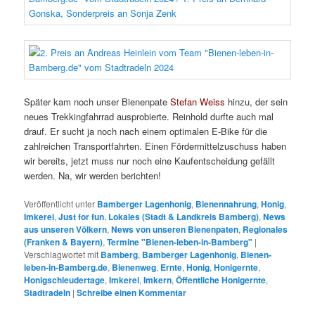
Später kam noch unser Bienenpate
Stefan Weiss
hinzu, der sein
neues Trekkingfahrrad ausprobierte. Reinhold durfte auch mal
drauf. Er sucht ja noch nach einem optimalen E-Bike für die
zahlreichen Transportfahrten. Einen Fördermittelzuschuss haben
wir bereits, jetzt muss nur noch eine Kaufentscheidung gefällt
werden. Na, wir werden berichten!
Veröffentlicht unter
Bamberger Lagenhonig
,
Bienennahrung
,
Honig
,
Imkerei
,
Just for fun
,
Lokales (Stadt & Landkreis Bamberg)
,
News
aus unseren Völkern
,
News von unseren Bienenpaten
,
Regionales
(Franken & Bayern)
,
Termine "Bienen-leben-in-Bamberg"
|
Verschlagwortet mit
Bamberg
,
Bamberger Lagenhonig
,
Bienen-
leben-in-Bamberg.de
,
Bienenweg
,
Ernte
,
Honig
,
Honigernte
,
Honigschleudertage
,
Imkerei
,
Imkern
,
Öffentliche Honigernte
,
Stadtradeln
|
Schreibe einen Kommentar