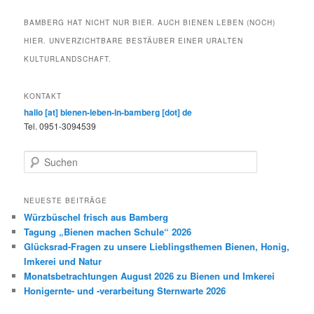
BAMBERG HAT NICHT NUR BIER. AUCH BIENEN LEBEN (NOCH)
HIER. UNVERZICHTBARE BESTÄUBER EINER URALTEN
KULTURLANDSCHAFT.
KONTAKT
hallo [at] bienen-leben-in-bamberg [dot] de
Tel. 0951-3094539
S
u
c
h
NEUESTE BEITRÄGE
e
Würzbüschel frisch aus Bamberg
n
Tagung „Bienen machen Schule“ 2026
Glücksrad-Fragen zu unsere Lieblingsthemen Bienen, Honig,
Imkerei und Natur
Monatsbetrachtungen August 2026 zu Bienen und Imkerei
Honigernte- und -verarbeitung Sternwarte 2026