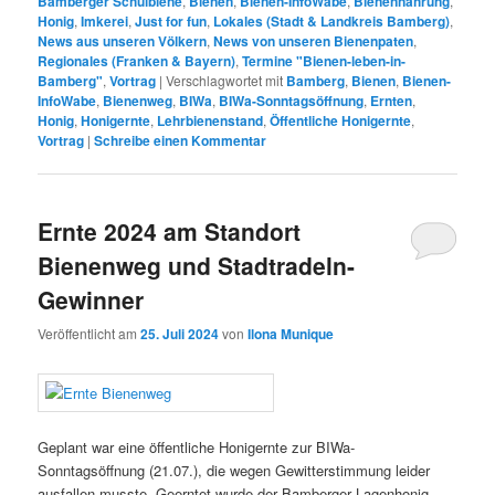
Bamberger Schulbiene
,
Bienen
,
Bienen-InfoWabe
,
Bienennahrung
,
Honig
,
Imkerei
,
Just for fun
,
Lokales (Stadt & Landkreis Bamberg)
,
News aus unseren Völkern
,
News von unseren Bienenpaten
,
Regionales (Franken & Bayern)
,
Termine "Bienen-leben-in-
Bamberg"
,
Vortrag
|
Verschlagwortet mit
Bamberg
,
Bienen
,
Bienen-
InfoWabe
,
Bienenweg
,
BIWa
,
BIWa-Sonntagsöffnung
,
Ernten
,
Honig
,
Honigernte
,
Lehrbienenstand
,
Öffentliche Honigernte
,
Vortrag
|
Schreibe einen Kommentar
Ernte 2024 am Standort
Bienenweg und Stadtradeln-
Gewinner
Veröffentlicht am
25. Juli 2024
von
Ilona Munique
Geplant war eine öffentliche Honigernte zur BIWa-
Sonntagsöffnung (21.07.), die wegen Gewitterstimmung leider
ausfallen musste. Geerntet wurde der Bamberger Lagenhonig