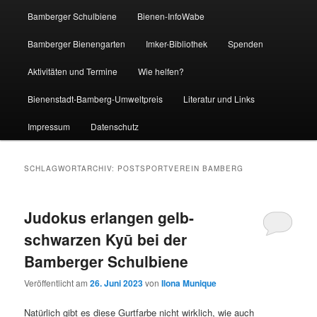
Bamberger Schulbiene
Bienen-InfoWabe
Bamberger Bienengarten
Imker-Bibliothek
Spenden
Aktivitäten und Termine
Wie helfen?
Bienenstadt-Bamberg-Umweltpreis
Literatur und Links
Impressum
Datenschutz
SCHLAGWORTARCHIV:
POSTSPORTVEREIN BAMBERG
Judokus erlangen gelb-
schwarzen Kyū bei der
Bamberger Schulbiene
Veröffentlicht am
26. Juni 2023
von
Ilona Munique
Natürlich gibt es diese Gurtfarbe nicht wirklich, wie auch