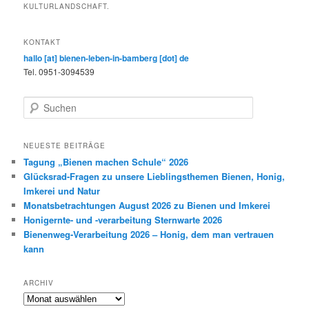
KULTURLANDSCHAFT.
KONTAKT
hallo [at] bienen-leben-in-bamberg [dot] de
Tel. 0951-3094539
S
u
c
h
NEUESTE BEITRÄGE
e
Tagung „Bienen machen Schule“ 2026
n
Glücksrad-Fragen zu unsere Lieblingsthemen Bienen, Honig,
Imkerei und Natur
Monatsbetrachtungen August 2026 zu Bienen und Imkerei
Honigernte- und -verarbeitung Sternwarte 2026
Bienenweg-Verarbeitung 2026 – Honig, dem man vertrauen
kann
ARCHIV
Archiv