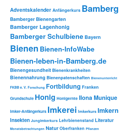
Bamberg
Adventskalender
Anfängerkurs
Bamberger Bienengarten
Bamberger Lagenhonig
Bamberger Schulbiene
Bayern
Bienen
Bienen-InfoWabe
Bienen-leben-in-Bamberg.de
Bienengesundheit
Bienenkrankheiten
Bienennahrung
Bienenpatenschaften
Bienenunterricht
Fortbildung
Franken
FKBB e. V.
Forschung
Honig
Ilona Munique
Grundschule
Honigernte
Imkerei
Imkern
Imker-Anfängerkurs
Imkerkurs
Insekten
Literatur
Lehrbienenstand
Jungimkerkurs
Natur
Oberfranken
Monatsbetrachtungen
Pflanzen