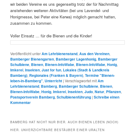
wir beiden Vereine es uns gegenseitig trotz der für Nachmittag
anstehenden weiteren Aktivitäten (bei uns Lavendel- und
Honigmesse, bei Peter eine Kerwa) möglich gemacht hatten,
zusammen zu kommen.
Voller Einsatz … für die Bienen und die Kinder!
Veröffentlicht unter
Am Lehrbienenstand
,
Aus den Vereinen
,
Bamberger Bienengarten
,
Bamberger Lagenhonig
,
Bamberger
Schulbiene
,
Bienen
,
Bienen-InfoWabe
,
Bienen-InfoWabe
,
Honig
,
Imkerei
,
Insekten
,
Just for fun
,
Lokales (Stadt & Landkreis
Bamberg)
,
Regionales (Franken & Bayern)
,
Termine "Bienen-
leben-in-Bamberg"
,
Unterricht
|
Verschlagwortet mit
Am
Lehrbienenstand
,
Bamberg
,
Bamberger Schulbiene
,
Bienen
,
Bienen-InfoWabe
,
Honig
,
Imkerei
,
Insekten
,
Judo
,
Natur
,
Pflanzen
,
Postsportverein Bamberg
,
Schulbienenführung
|
Schreibe einen
Kommentar
BAMBERG HAT NICHT NUR BIER. AUCH BIENEN LEBEN (NOCH)
HIER. UNVERZICHTBARE BESTÄUBER EINER URALTEN