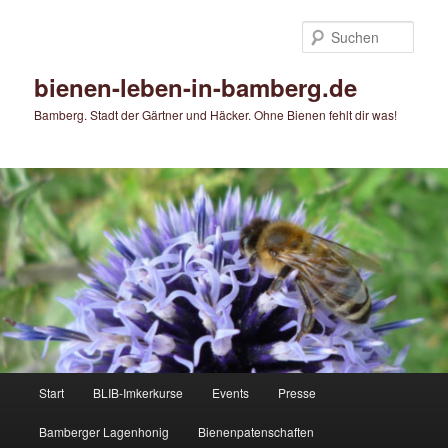
Zum
Zum
primären
sekundären
Such
Inhalt
Inhalt
springen
springen
bienen-leben-in-bamberg.de
Bamberg. Stadt der Gärtner und Häcker. Ohne Bienen fehlt dir was!
Hauptmenü
Start
BLIB-Imkerkurse
Events
Presse
Bamberger Lagenhonig
Bienenpatenschaften