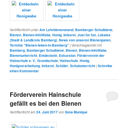
Veröffentlicht unter
Am Lehrbienenstand
,
Bamberger Schulbiene
,
Bienen
,
Bienen-InfoWabe
,
Honig
,
Imkerei
,
Just for fun
,
Lokales
(Stadt & Landkreis Bamberg)
,
News von unseren Bienenpaten
,
Termine "Bienen-leben-in-Bamberg"
|
Verschlagwortet mit
Bamberg
,
Bamberger Schulbiene
,
Bienen
,
Bienen-InfoWabe
,
Bienenunterricht
,
Entdeckeln
,
Exkursion
,
Förderverein der
Hainschule e. V.
,
Grundschule
,
Hainschule
,
Honig
,
Honigverarbeitung
,
Imkerei
,
Schüler
,
Schulunterricht
|
Schreibe
einen Kommentar
Förderverein Hainschule
gefällt es bei den Bienen
Veröffentlicht am
24. Juni 2017
von
Ilona Munique