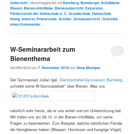
Unterricht
|
Verschlagwortet mit
Bamberg
,
Bamberger Schulbiene
,
Bienen
,
Bienen-InfoWabe
,
Bienenunterricht
,
Exkursion
,
Förderverein der Hainschule e. V.
,
Grundschule
,
Hainschule
,
Honig
,
Imkerei
,
Primarstufe
,
Schüler
,
Schulunterricht
|
Schreibe
einen Kommentar
W-Seminararbeit zum
Bienenthema
Veröffentlicht am
7. November 2016
von
Ilona Munique
Der Gymnasiast Julian Igel,
Dientzenhofer-Gymnasium Bamberg
,
schreibt seine W-Seminararbeit* über Bienen. Was uns
natürlich sehr freute, als er uns anrief und um Unterstützung bat.
Wir trafen uns am 28.10. in der Bienen-InfoWabe, um seine
Fragen zu beantworten. Zum Beispiel, welche natürlichen Feinde
die Honigbienen haben (Wespen, Hornissen und hungrige Vögel),