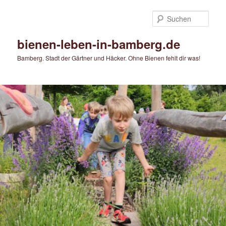
Zum
Zum
primären
sekundären
Such
Inhalt
Inhalt
springen
springen
bienen-leben-in-bamberg.de
Bamberg. Stadt der Gärtner und Häcker. Ohne Bienen fehlt dir was!