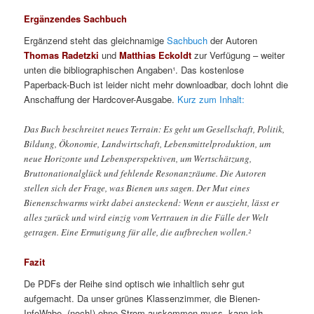
Ergänzendes Sachbuch
Ergänzend steht das gleichnamige
Sachbuch
der Autoren
Thomas Radetzki
und
Matthias Eckoldt
zur Verfügung – weiter
unten die bibliographischen Angaben¹. Das kostenlose
Paperback-Buch ist leider nicht mehr downloadbar, doch lohnt die
Anschaffung der Hardcover-Ausgabe.
Kurz zum Inhalt:
Das Buch beschreitet neues Terrain: Es geht um Gesellschaft, Politik,
Bildung, Ökonomie, Landwirtschaft, Lebensmittelproduktion, um
neue Horizonte und Lebensperspektiven, um Wertschätzung,
Bruttonationalglück und fehlende Resonanzräume. Die Autoren
stellen sich der Frage, was Bienen uns sagen. Der Mut eines
Bienenschwarms wirkt dabei ansteckend: Wenn er auszieht, lässt er
alles zurück und wird einzig vom Vertrauen in die Fülle der Welt
getragen. Eine Ermutigung für alle, die aufbrechen wollen.²
Fazit
De PDFs der Reihe sind optisch wie inhaltlich sehr gut
aufgemacht. Da unser grünes Klassenzimmer, die Bienen-
InfoWabe, (noch!) ohne Strom auskommen muss, kann ich