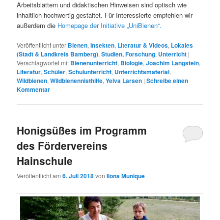
Arbeitsblättern und didaktischen Hinweisen sind optisch wie
inhaltlich hochwertig gestaltet. Für Interessierte empfehlen wir
außerdem die
Homepage der Initiative „UniBienen“.
Veröffentlicht unter
Bienen
,
Insekten
,
Literatur & Videos
,
Lokales
(Stadt & Landkreis Bamberg)
,
Studien, Forschung
,
Unterricht
|
Verschlagwortet mit
Bienenunterricht
,
Biologie
,
Joachim Langstein
,
Literatur
,
Schüler
,
Schulunterricht
,
Unterrichtsmaterial
,
Wildbienen
,
Wildbienennisthilfe
,
Yelva Larsen
|
Schreibe einen
Kommentar
Honigsüßes im Programm
des Fördervereins
Hainschule
Veröffentlicht am
6. Juli 2018
von
Ilona Munique