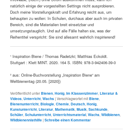
natürlich einige der vorgestellten Settings nicht ausprobieren.
Doch meine Vorstellungskraft und Erfahrung reicht aus, um
behaupten zu wollen: In Schulen, durchaus aber auch im privaten
Bereich, sind die Materialien breit einsetzbar und
umsetzungstauglich. Und auf alle Fälle halten sie, was der
Reihentitel verspricht: Sie sind allesamt wahrlich inspirierend!
¹ Inspiration Biene / Thomas Radetzki; Matthias Eckoldt.
Stuttgart : Klett MINT. 2020. 164 S. ISBN: 978-3-942406-39-0
² aus: Online-Buchvorstellung „Inspiration Biene“ am
Weltbienentag (20.05. [2020])
Veröffentlicht unter
Bienen
,
Honig
,
Im Klassenzimmer
,
Literatur &
Videos
,
Unterricht
,
Wachs
|
Verschlagwortet mit
Biene
,
Bienenunterricht
,
Biologie
,
Chemie
,
Deutsch
,
Honig
,
Kunstunterricht
,
Literatur
,
Mathematik
,
Musik
,
Sachkunde
,
Schüler
,
Schulunterricht
,
Unterrichtsmaterial
,
Wachs
,
Wildbienen
,
Wildbienennisthilfe
|
Schreibe einen Kommentar