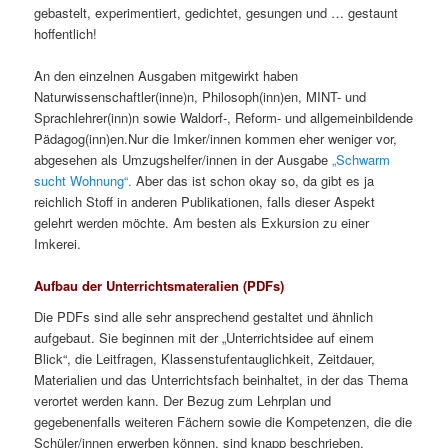
gebastelt, experimentiert, gedichtet, gesungen und … gestaunt
hoffentlich!
An den einzelnen Ausgaben mitgewirkt haben
Naturwissenschaftler(inne)n, Philosoph(inn)en, MINT- und
Sprachlehrer(inn)n sowie Waldorf-, Reform- und allgemeinbildende
Pädagog(inn)en.Nur die Imker/innen kommen eher weniger vor,
abgesehen als Umzugshelfer/innen in der Ausgabe
„Schwarm
sucht Wohnung“.
Aber das ist schon okay so, da gibt es ja
reichlich Stoff in anderen Publikationen, falls dieser Aspekt
gelehrt werden möchte. Am besten als Exkursion zu einer
Imkerei.
Aufbau der Unterrichtsmateralien (PDFs)
Die PDFs sind alle sehr ansprechend gestaltet und ähnlich
aufgebaut. Sie beginnen mit der „Unterrichtsidee auf einem
Blick“, die Leitfragen, Klassenstufentauglichkeit, Zeitdauer,
Materialien und das Unterrichtsfach beinhaltet, in der das Thema
verortet werden kann. Der Bezug zum Lehrplan und
gegebenenfalls weiteren Fächern sowie die Kompetenzen, die die
Schüler/innen erwerben können, sind knapp beschrieben.