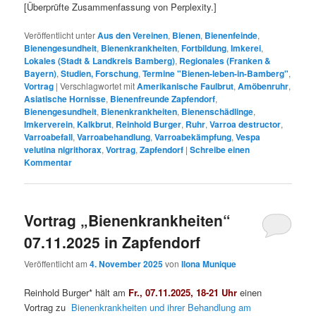
[Überprüfte Zusammenfassung von Perplexity.]
Veröffentlicht unter
Aus den Vereinen
,
Bienen
,
Bienenfeinde
,
Bienengesundheit
,
Bienenkrankheiten
,
Fortbildung
,
Imkerei
,
Lokales (Stadt & Landkreis Bamberg)
,
Regionales (Franken &
Bayern)
,
Studien, Forschung
,
Termine "Bienen-leben-in-Bamberg"
,
Vortrag
|
Verschlagwortet mit
Amerikanische Faulbrut
,
Amöbenruhr
,
Asiatische Hornisse
,
Bienenfreunde Zapfendorf
,
Bienengesundheit
,
Bienenkrankheiten
,
Bienenschädlinge
,
Imkerverein
,
Kalkbrut
,
Reinhold Burger
,
Ruhr
,
Varroa destructor
,
Varroabefall
,
Varroabehandlung
,
Varroabekämpfung
,
Vespa
velutina nigrithorax
,
Vortrag
,
Zapfendorf
|
Schreibe einen
Kommentar
Vortrag „Bienenkrankheiten“
07.11.2025 in Zapfendorf
Veröffentlicht am
4. November 2025
von
Ilona Munique
Reinhold Burger* hält am
Fr., 07.11.2025, 18-21 Uhr
einen
Vortrag zu
Bienenkrankheiten und ihrer Behandlung am