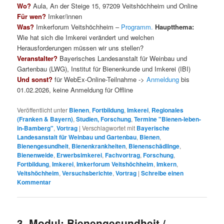
Wo?
Aula, An der Steige 15, 97209 Veitshöchheim und Online
Für wen?
Imker/innen
Was?
Imkerforum Veitshöchheim –
Programm.
Hauptthema:
Wie hat sich die Imkerei verändert und welchen
Herausforderungen müssen wir uns stellen?
Veranstalter?
Bayerisches Landesanstalt für Weinbau und
Gartenbau (LWG), Institut für Bienenkunde und Imkerei (IBI)
Und sonst?
für WebEx-Online-Teilnahme ->
Anmeldung
bis
01.02.2026, keine Anmeldung für Offline
Veröffentlicht unter
Bienen
,
Fortbildung
,
Imkerei
,
Regionales
(Franken & Bayern)
,
Studien, Forschung
,
Termine "Bienen-leben-
in-Bamberg"
,
Vortrag
|
Verschlagwortet mit
Bayerische
Landesanstalt für Weinbau und Gartenbau
,
Bienen
,
Bienengesundheit
,
Bienenkrankheiten
,
Bienenschädlinge
,
Bienenweide
,
Erwerbsimkerei
,
Fachvortrag
,
Forschung
,
Fortbildung
,
Imkerei
,
Imkerforum Veitshöchheim
,
Imkern
,
Veitshöchheim
,
Versuchsberichte
,
Vortrag
|
Schreibe einen
Kommentar
3. Modul: Bienengesundheit /