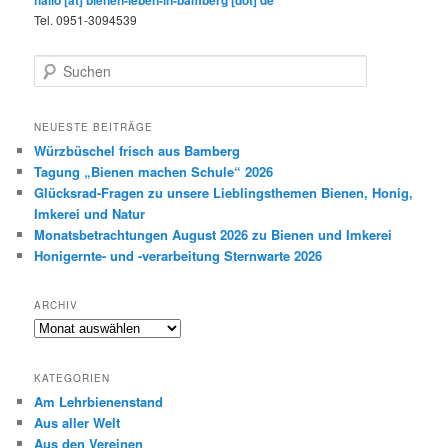
hallo [at] bienen-leben-in-bamberg [dot] de
Tel. 0951-3094539
S
u
c
h
NEUESTE BEITRÄGE
e
Würzbüschel frisch aus Bamberg
n
Tagung „Bienen machen Schule“ 2026
Glücksrad-Fragen zu unsere Lieblingsthemen Bienen, Honig,
Imkerei und Natur
Monatsbetrachtungen August 2026 zu Bienen und Imkerei
Honigernte- und -verarbeitung Sternwarte 2026
ARCHIV
Archiv
KATEGORIEN
Am Lehrbienenstand
Aus aller Welt
Aus den Vereinen