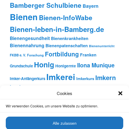
Bamberger Schulbiene
Bayern
Bienen
Bienen-InfoWabe
Bienen-leben-in-Bamberg.de
Bienengesundheit
Bienenkrankheiten
Bienennahrung
Bienenpatenschaften
Bienenunterricht
Fortbildung
Franken
FKBB e. V.
Forschung
Honig
Ilona Munique
Grundschule
Honigernte
Imkerei
Imkern
Imker-Anfängerkurs
Imkerkurs
Insekten
Literatur
Lehrbienenstand
Jungimkerkurs
Cookies
Natur
Oberfranken
Monatsbetrachtungen
Pflanzen
Reinhold Burger
Rezension
Schulbienen-Unterricht
Wir verwenden Cookies, um unsere Website zu optimieren.
Unterricht
Schulunterricht
Trachtpflanzen
Vortrag
Wachs
Wildbienen
Varroabehandlung
Alle zulassen