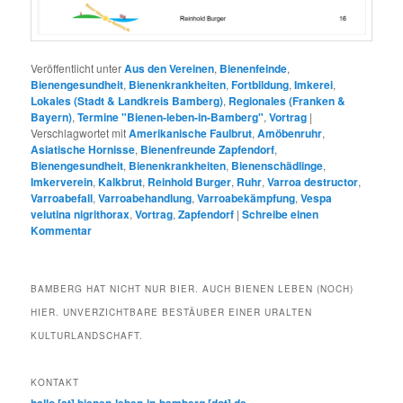
Veröffentlicht unter
Aus den Vereinen
,
Bienenfeinde
,
Bienengesundheit
,
Bienenkrankheiten
,
Fortbildung
,
Imkerei
,
Lokales (Stadt & Landkreis Bamberg)
,
Regionales (Franken &
Bayern)
,
Termine "Bienen-leben-in-Bamberg"
,
Vortrag
|
Verschlagwortet mit
Amerikanische Faulbrut
,
Amöbenruhr
,
Asiatische Hornisse
,
Bienenfreunde Zapfendorf
,
Bienengesundheit
,
Bienenkrankheiten
,
Bienenschädlinge
,
Imkerverein
,
Kalkbrut
,
Reinhold Burger
,
Ruhr
,
Varroa destructor
,
Varroabefall
,
Varroabehandlung
,
Varroabekämpfung
,
Vespa
velutina nigrithorax
,
Vortrag
,
Zapfendorf
|
Schreibe einen
Kommentar
BAMBERG HAT NICHT NUR BIER. AUCH BIENEN LEBEN (NOCH)
HIER. UNVERZICHTBARE BESTÄUBER EINER URALTEN
KULTURLANDSCHAFT.
KONTAKT