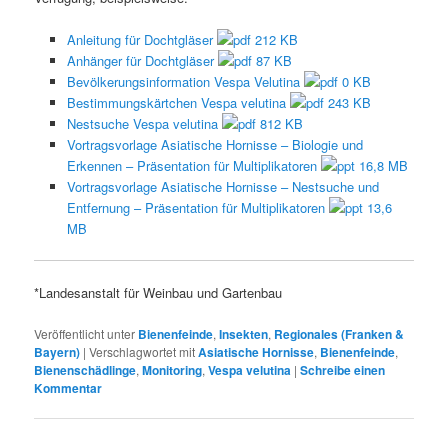
Anleitung für Dochtgläser
212 KB
Anhänger für Dochtgläser
87 KB
Bevölkerungsinformation Vespa Velutina
0 KB
Bestimmungskärtchen Vespa velutina
243 KB
Nestsuche Vespa velutina
812 KB
Vortragsvorlage Asiatische Hornisse – Biologie und
Erkennen – Präsentation für Multiplikatoren
16,8 MB
Vortragsvorlage Asiatische Hornisse – Nestsuche und
Entfernung – Präsentation für Multiplikatoren
13,6
MB
*Landesanstalt für Weinbau und Gartenbau
Veröffentlicht unter
Bienenfeinde
,
Insekten
,
Regionales (Franken &
Bayern)
|
Verschlagwortet mit
Asiatische Hornisse
,
Bienenfeinde
,
Bienenschädlinge
,
Monitoring
,
Vespa velutina
|
Schreibe einen
Kommentar