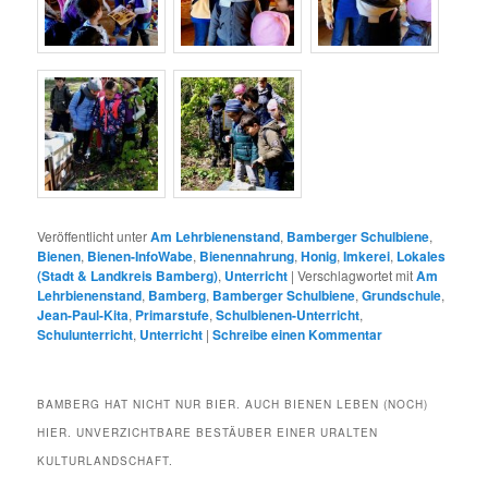
Veröffentlicht unter
Am Lehrbienenstand
,
Bamberger Schulbiene
,
Bienen
,
Bienen-InfoWabe
,
Bienennahrung
,
Honig
,
Imkerei
,
Lokales
(Stadt & Landkreis Bamberg)
,
Unterricht
|
Verschlagwortet mit
Am
Lehrbienenstand
,
Bamberg
,
Bamberger Schulbiene
,
Grundschule
,
Jean-Paul-Kita
,
Primarstufe
,
Schulbienen-Unterricht
,
Schulunterricht
,
Unterricht
|
Schreibe einen Kommentar
BAMBERG HAT NICHT NUR BIER. AUCH BIENEN LEBEN (NOCH)
HIER. UNVERZICHTBARE BESTÄUBER EINER URALTEN
KULTURLANDSCHAFT.