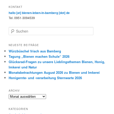
KONTAKT
hallo [at] bienen-leben-in-bamberg [dot] de
Tel. 0951-3094539
S
u
c
h
NEUESTE BEITRÄGE
e
Würzbüschel frisch aus Bamberg
n
Tagung „Bienen machen Schule“ 2026
Glücksrad-Fragen zu unsere Lieblingsthemen Bienen, Honig,
Imkerei und Natur
Monatsbetrachtungen August 2026 zu Bienen und Imkerei
Honigernte- und -verarbeitung Sternwarte 2026
ARCHIV
Archiv
KATEGORIEN