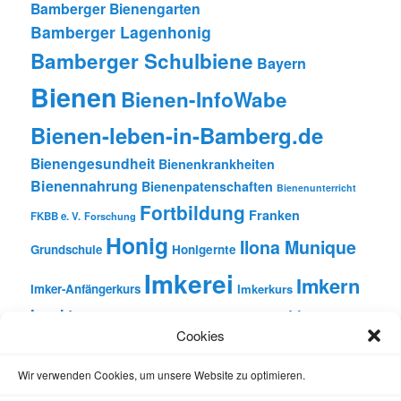
Bamberger Bienengarten
Bamberger Lagenhonig
Bamberger Schulbiene
Bayern
Bienen
Bienen-InfoWabe
Bienen-leben-in-Bamberg.de
Bienengesundheit
Bienenkrankheiten
Bienennahrung
Bienenpatenschaften
Bienenunterricht
Fortbildung
Franken
FKBB e. V.
Forschung
Honig
Ilona Munique
Grundschule
Honigernte
Imkerei
Imkern
Imker-Anfängerkurs
Imkerkurs
Insekten
Literatur
Lehrbienenstand
Jungimkerkurs
Cookies
Natur
Oberfranken
Monatsbetrachtungen
Pflanzen
Reinhold Burger
Rezension
Schulbienen-Unterricht
Wir verwenden Cookies, um unsere Website zu optimieren.
Unterricht
Schulunterricht
Trachtpflanzen