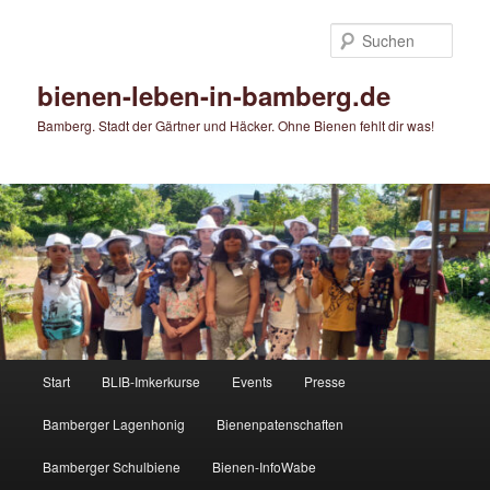
Zum
Zum
primären
sekundären
Such
Inhalt
Inhalt
springen
springen
bienen-leben-in-bamberg.de
Bamberg. Stadt der Gärtner und Häcker. Ohne Bienen fehlt dir was!
Hauptmenü
Start
BLIB-Imkerkurse
Events
Presse
Bamberger Lagenhonig
Bienenpatenschaften
Bamberger Schulbiene
Bienen-InfoWabe